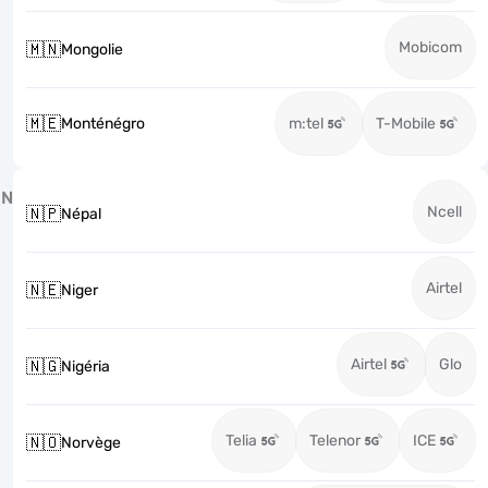
Mobicom
🇲🇳
Mongolie
🇲🇪
Monténégro
m:tel
T-Mobile
N
Ncell
🇳🇵
Népal
Airtel
🇳🇪
Niger
Airtel
Glo
🇳🇬
Nigéria
Telia
Telenor
ICE
🇳🇴
Norvège