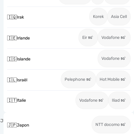
Korek
Asia Cell
🇮🇶
Irak
Eir
Vodafone
🇮🇪
Irlande
Vodafone
🇮🇸
Islande
Pelephone
Hot Mobile
🇮🇱
Israël
🇮🇹
Italie
Vodafone
Iliad
J
NTT docomo
🇯🇵
Japon