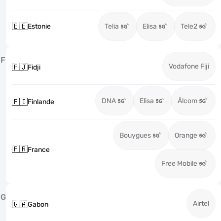
🇪🇪
Estonie
Telia
Elisa
Tele2
F
Vodafone Fiji
🇫🇯
Fidji
DNA
Elisa
Ålcom
🇫🇮
Finlande
Bouygues
Orange
🇫🇷
France
Free Mobile
G
Airtel
🇬🇦
Gabon