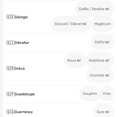
Cellfie / Beeline
🇬🇪
Géorgie
Geocell / Silknet
Magticom
GibTel
🇬🇮
Gibraltar
Nova
Vodafone
🇬🇷
Grèce
Cosmote
Dauphin
Free
🇬🇵
Guadeloupe
🇬🇬
Guernesey
Sure