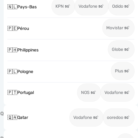
KPN
Vodafone
Odido
🇳🇱
Pays-Bas
Movistar
🇵🇪
Pérou
Globe
🇵🇭
Philippines
Plus
🇵🇱
Pologne
🇵🇹
Portugal
NOS
Vodafone
Q
🇶🇦
Qatar
Vodafone
ooredoo