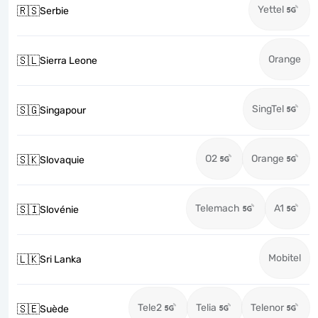
Yettel
🇷🇸
Serbie
Orange
🇸🇱
Sierra Leone
SingTel
🇸🇬
Singapour
O2
Orange
🇸🇰
Slovaquie
Telemach
A1
🇸🇮
Slovénie
Mobitel
🇱🇰
Sri Lanka
Tele2
Telia
Telenor
🇸🇪
Suède