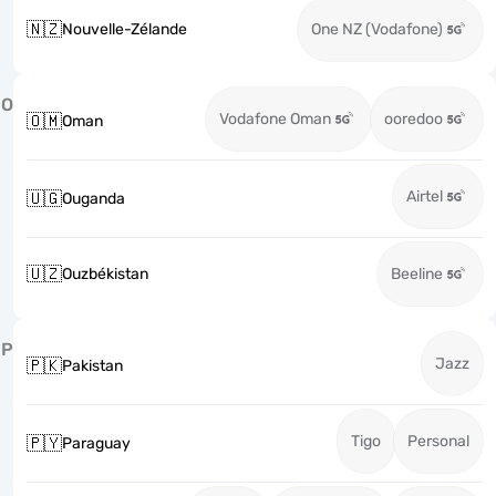
🇳🇿
Nouvelle-Zélande
One NZ (Vodafone)
O
Vodafone Oman
ooredoo
🇴🇲
Oman
Airtel
🇺🇬
Ouganda
🇺🇿
Ouzbékistan
Beeline
P
Jazz
🇵🇰
Pakistan
Tigo
Personal
🇵🇾
Paraguay