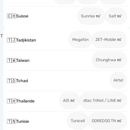
🇨🇭
Suisse
Sunrise
Salt
T
Megafon
ZET-Mobile
🇹🇯
Tadjikistan
Chunghwa
🇹🇼
Taïwan
Airtel
🇹🇩
Tchad
AIS
dtac TriNet / LINE
🇹🇭
Thaïlande
Tunicell
OOREDOO TN
🇹🇳
Tunisie