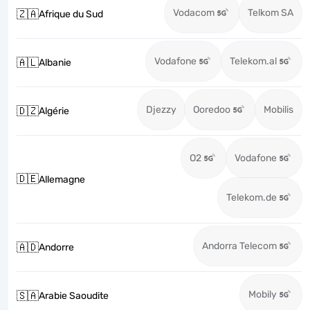
Vodacom
Telkom SA
🇿🇦
Afrique du Sud
Vodafone
Telekom.al
🇦🇱
Albanie
Djezzy
Ooredoo
Mobilis
🇩🇿
Algérie
O2
Vodafone
🇩🇪
Allemagne
Telekom.de
Andorra Telecom
🇦🇩
Andorre
Mobily
🇸🇦
Arabie Saoudite