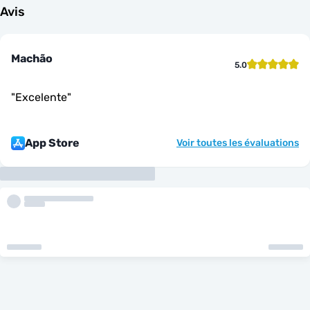
Avis
Machão
5.0
"
Excelente
"
App Store
Voir toutes les évaluations