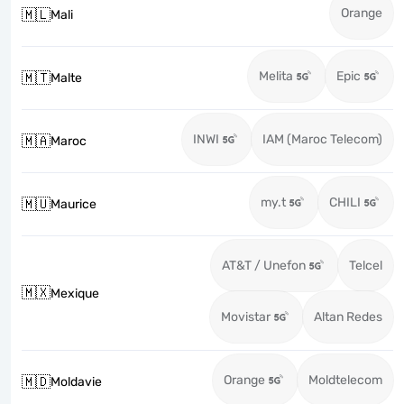
Orange
🇲🇱
Mali
Melita
Epic
🇲🇹
Malte
INWI
IAM (Maroc Telecom)
🇲🇦
Maroc
my.t
CHILI
🇲🇺
Maurice
AT&T / Unefon
Telcel
🇲🇽
Mexique
Movistar
Altan Redes
Orange
Moldtelecom
🇲🇩
Moldavie