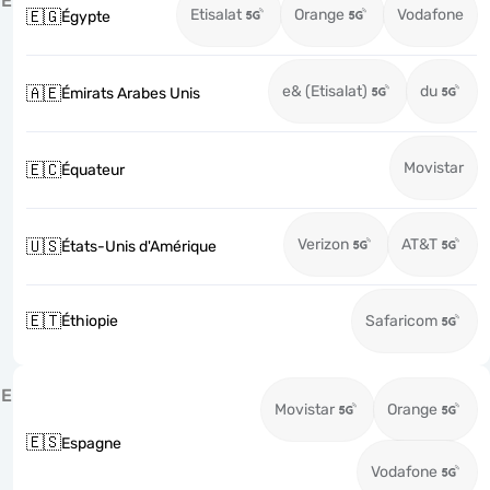
É
Etisalat
Orange
Vodafone
🇪🇬
Égypte
e& (Etisalat)
du
🇦🇪
Émirats Arabes Unis
Movistar
🇪🇨
Équateur
Verizon
AT&T
🇺🇸
États-Unis d'Amérique
🇪🇹
Éthiopie
Safaricom
E
Movistar
Orange
🇪🇸
Espagne
Vodafone