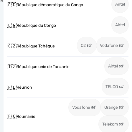
R
Airtel
🇨🇩
République démocratique du Congo
Airtel
🇨🇬
République du Congo
O2
Vodafone
🇨🇿
République Tchèque
Airtel
🇹🇿
République unie de Tanzanie
TELCO
🇷🇪
Réunion
Vodafone
Orange
🇷🇴
Roumanie
Telekom