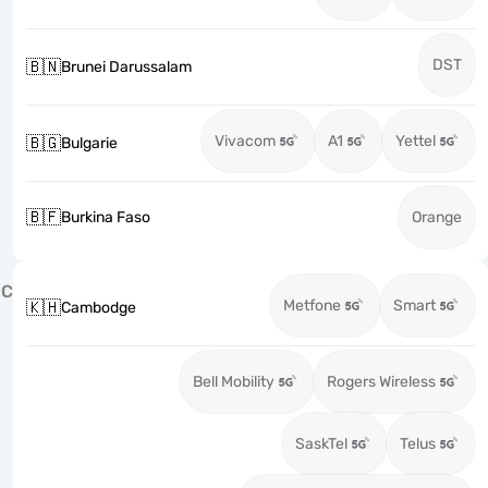
DST
🇧🇳
Brunei Darussalam
Vivacom
A1
Yettel
🇧🇬
Bulgarie
🇧🇫
Burkina Faso
Orange
C
Metfone
Smart
🇰🇭
Cambodge
Bell Mobility
Rogers Wireless
SaskTel
Telus