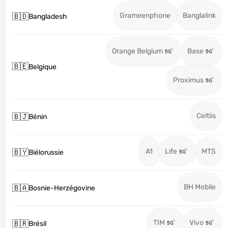
Grameenphone
Banglalink
🇧🇩
Bangladesh
Orange Belgium
Base
🇧🇪
Belgique
Proximus
Celtiis
🇧🇯
Bénin
A1
Life
MTS
🇧🇾
Biélorussie
BH Mobile
🇧🇦
Bosnie-Herzégovine
TIM
Vivo
🇧🇷
Brésil