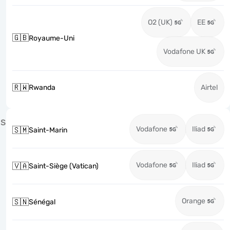
O2 (UK)
EE
🇬🇧
Royaume-Uni
Vodafone UK
🇷🇼
Rwanda
Airtel
S
Vodafone
Iliad
🇸🇲
Saint-Marin
Vodafone
Iliad
🇻🇦
Saint-Siège (Vatican)
Orange
🇸🇳
Sénégal