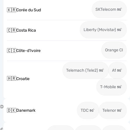
SKTelecom
🇰🇷
Corée du Sud
Liberty (Movistar)
🇨🇷
Costa Rica
Orange CI
🇨🇮
Côte-d'Ivoire
Telemach (Tele2)
A1
🇭🇷
Croatie
T-Mobile
D
🇩🇰
Danemark
TDC
Telenor