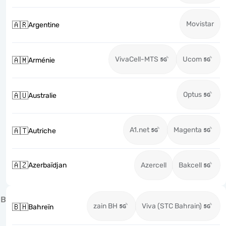
Movistar
🇦🇷
Argentine
VivaCell-MTS
Ucom
🇦🇲
Arménie
Optus
🇦🇺
Australie
A1.net
Magenta
🇦🇹
Autriche
🇦🇿
Azerbaïdjan
Azercell
Bakcell
B
zain BH
Viva (STC Bahrain)
🇧🇭
Bahreïn