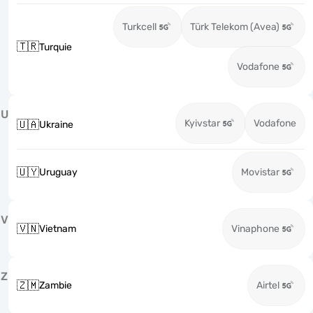
Turkcell
Türk Telekom (Avea)
🇹🇷
Turquie
Vodafone
U
Kyivstar
Vodafone
🇺🇦
Ukraine
🇺🇾
Uruguay
Movistar
V
🇻🇳
Vietnam
Vinaphone
Z
🇿🇲
Zambie
Airtel