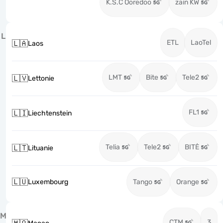
K.S.C Ooredoo
zain KW
L
ETL
LaoTel
🇱🇦
Laos
LMT
Bite
Tele2
🇱🇻
Lettonie
FL1
🇱🇮
Liechtenstein
Telia
Tele2
BITĖ
🇱🇹
Lituanie
🇱🇺
Luxembourg
Tango
Orange
M
CTM
3