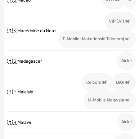
🇲🇴
Macao
VIP (A1)
🇲🇰
Macédoine du Nord
T-Mobile (Makedonski Telecom)
Airtel
🇲🇬
Madagascar
Celcom
DiGi
🇲🇾
Malaisie
U-Mobile Malaysia
Airtel
🇲🇼
Malawi