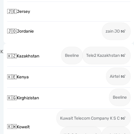
🇯🇪
Jersey
🇯🇴
Jordanie
zain JO
K
Beeline
Tele2 Kazakhstan
🇰🇿
Kazakhstan
Airtel
🇰🇪
Kenya
Beeline
🇰🇬
Kirghizistan
Kuwait Telecom Company K S C
🇰🇼
Koweït