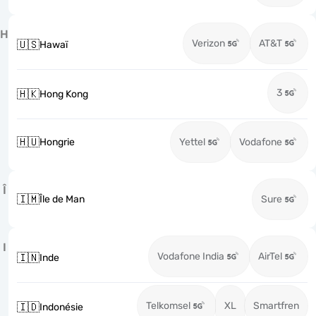
H
Verizon
AT&T
🇺🇸
Hawaï
3
🇭🇰
Hong Kong
🇭🇺
Hongrie
Yettel
Vodafone
Î
🇮🇲
Île de Man
Sure
I
Vodafone India
AirTel
🇮🇳
Inde
Telkomsel
XL
Smartfren
🇮🇩
Indonésie