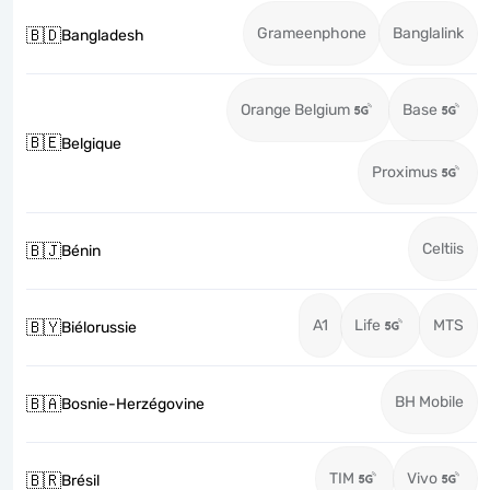
Grameenphone
Banglalink
🇧🇩
Bangladesh
Orange Belgium
Base
🇧🇪
Belgique
Proximus
Celtiis
🇧🇯
Bénin
A1
Life
MTS
🇧🇾
Biélorussie
BH Mobile
🇧🇦
Bosnie-Herzégovine
TIM
Vivo
🇧🇷
Brésil