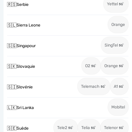
Yettel
🇷🇸
Serbie
Orange
🇸🇱
Sierra Leone
SingTel
🇸🇬
Singapour
O2
Orange
🇸🇰
Slovaquie
Telemach
A1
🇸🇮
Slovénie
Mobitel
🇱🇰
Sri Lanka
Tele2
Telia
Telenor
🇸🇪
Suède