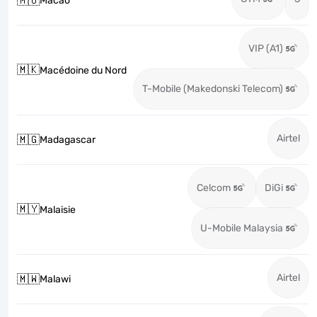
🇲🇴
Macao
VIP (A1)
🇲🇰
Macédoine du Nord
T-Mobile (Makedonski Telecom)
Airtel
🇲🇬
Madagascar
Celcom
DiGi
🇲🇾
Malaisie
U-Mobile Malaysia
Airtel
🇲🇼
Malawi