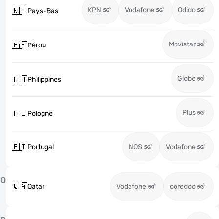
KPN
Vodafone
Odido
🇳🇱
Pays-Bas
Movistar
🇵🇪
Pérou
Globe
🇵🇭
Philippines
Plus
🇵🇱
Pologne
🇵🇹
Portugal
NOS
Vodafone
Q
🇶🇦
Qatar
Vodafone
ooredoo