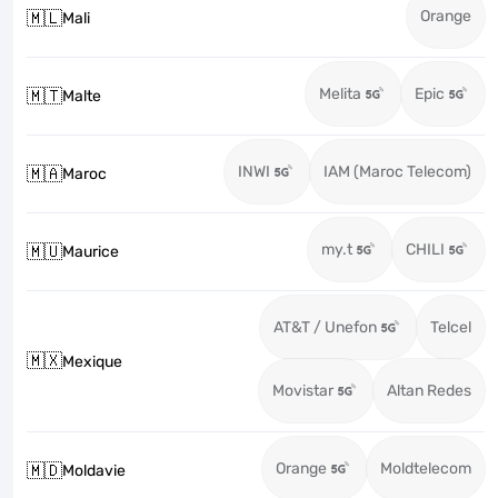
Orange
🇲🇱
Mali
Melita
Epic
🇲🇹
Malte
INWI
IAM (Maroc Telecom)
🇲🇦
Maroc
my.t
CHILI
🇲🇺
Maurice
AT&T / Unefon
Telcel
🇲🇽
Mexique
Movistar
Altan Redes
Orange
Moldtelecom
🇲🇩
Moldavie