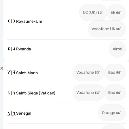
O2 (UK)
EE
🇬🇧
Royaume-Uni
Vodafone UK
🇷🇼
Rwanda
Airtel
S
Vodafone
Iliad
🇸🇲
Saint-Marin
Vodafone
Iliad
🇻🇦
Saint-Siège (Vatican)
Orange
🇸🇳
Sénégal