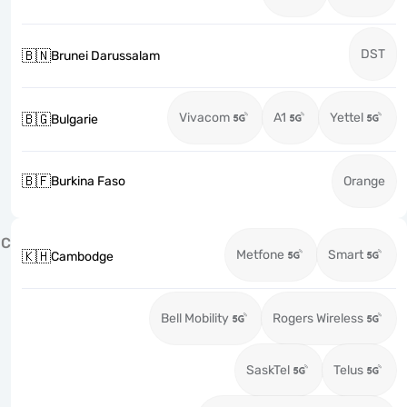
DST
🇧🇳
Brunei Darussalam
Vivacom
A1
Yettel
🇧🇬
Bulgarie
🇧🇫
Burkina Faso
Orange
C
Metfone
Smart
🇰🇭
Cambodge
Bell Mobility
Rogers Wireless
SaskTel
Telus