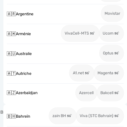
Movistar
🇦🇷
Argentine
VivaCell-MTS
Ucom
🇦🇲
Arménie
Optus
🇦🇺
Australie
A1.net
Magenta
🇦🇹
Autriche
🇦🇿
Azerbaïdjan
Azercell
Bakcell
B
zain BH
Viva (STC Bahrain)
🇧🇭
Bahreïn