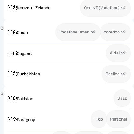
🇳🇿
Nouvelle-Zélande
One NZ (Vodafone)
O
Vodafone Oman
ooredoo
🇴🇲
Oman
Airtel
🇺🇬
Ouganda
🇺🇿
Ouzbékistan
Beeline
P
Jazz
🇵🇰
Pakistan
Tigo
Personal
🇵🇾
Paraguay