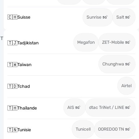
🇨🇭
Suisse
Sunrise
Salt
T
Megafon
ZET-Mobile
🇹🇯
Tadjikistan
Chunghwa
🇹🇼
Taïwan
Airtel
🇹🇩
Tchad
AIS
dtac TriNet / LINE
🇹🇭
Thaïlande
Tunicell
OOREDOO TN
🇹🇳
Tunisie