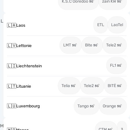
K.S.C Ooredoo
zain KW
L
ETL
LaoTel
🇱🇦
Laos
LMT
Bite
Tele2
🇱🇻
Lettonie
FL1
🇱🇮
Liechtenstein
Telia
Tele2
BITĖ
🇱🇹
Lituanie
🇱🇺
Luxembourg
Tango
Orange
M
CTM
3