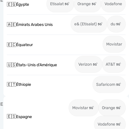
É
Etisalat
Orange
Vodafone
🇪🇬
Égypte
e& (Etisalat)
du
🇦🇪
Émirats Arabes Unis
Movistar
🇪🇨
Équateur
Verizon
AT&T
🇺🇸
États-Unis d'Amérique
🇪🇹
Éthiopie
Safaricom
E
Movistar
Orange
🇪🇸
Espagne
Vodafone