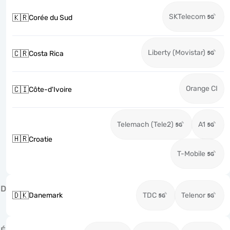
SKTelecom
🇰🇷
Corée du Sud
Liberty (Movistar)
🇨🇷
Costa Rica
Orange CI
🇨🇮
Côte-d'Ivoire
Telemach (Tele2)
A1
🇭🇷
Croatie
T-Mobile
D
🇩🇰
Danemark
TDC
Telenor