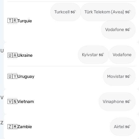
Turkcell
Türk Telekom (Avea)
🇹🇷
Turquie
Vodafone
U
Kyivstar
Vodafone
🇺🇦
Ukraine
🇺🇾
Uruguay
Movistar
V
🇻🇳
Vietnam
Vinaphone
Z
🇿🇲
Zambie
Airtel