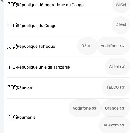
R
Airtel
🇨🇩
République démocratique du Congo
Airtel
🇨🇬
République du Congo
O2
Vodafone
🇨🇿
République Tchèque
Airtel
🇹🇿
République unie de Tanzanie
TELCO
🇷🇪
Réunion
Vodafone
Orange
🇷🇴
Roumanie
Telekom