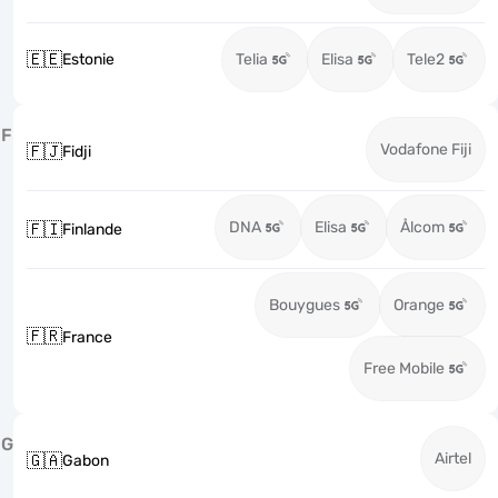
🇪🇪
Estonie
Telia
Elisa
Tele2
F
Vodafone Fiji
🇫🇯
Fidji
DNA
Elisa
Ålcom
🇫🇮
Finlande
Bouygues
Orange
🇫🇷
France
Free Mobile
G
Airtel
🇬🇦
Gabon