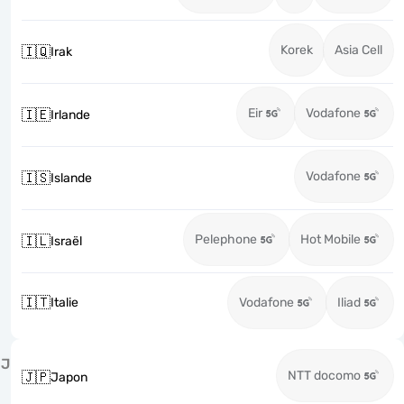
Korek
Asia Cell
🇮🇶
Irak
Eir
Vodafone
🇮🇪
Irlande
Vodafone
🇮🇸
Islande
Pelephone
Hot Mobile
🇮🇱
Israël
🇮🇹
Italie
Vodafone
Iliad
J
NTT docomo
🇯🇵
Japon