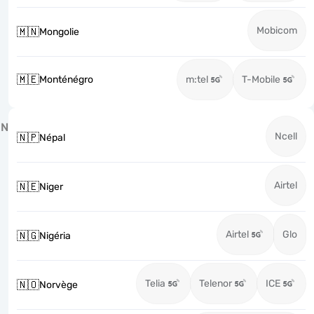
Mobicom
🇲🇳
Mongolie
🇲🇪
Monténégro
m:tel
T-Mobile
N
Ncell
🇳🇵
Népal
Airtel
🇳🇪
Niger
Airtel
Glo
🇳🇬
Nigéria
Telia
Telenor
ICE
🇳🇴
Norvège