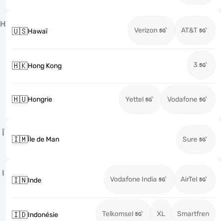
H
Verizon
AT&T
🇺🇸
Hawaï
3
🇭🇰
Hong Kong
🇭🇺
Hongrie
Yettel
Vodafone
Î
🇮🇲
Île de Man
Sure
I
Vodafone India
AirTel
🇮🇳
Inde
Telkomsel
XL
Smartfren
🇮🇩
Indonésie