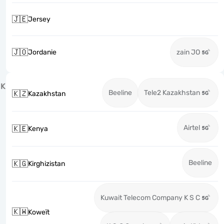
🇯🇪
Jersey
🇯🇴
Jordanie
zain JO
K
Beeline
Tele2 Kazakhstan
🇰🇿
Kazakhstan
Airtel
🇰🇪
Kenya
Beeline
🇰🇬
Kirghizistan
Kuwait Telecom Company K S C
🇰🇼
Koweït