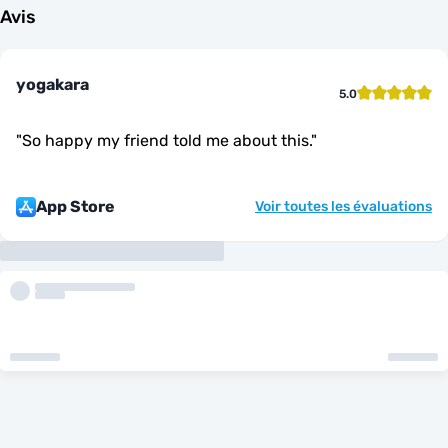
Avis
yogakara
5.0
"
So happy my friend told me about this.
"
App Store
Voir toutes les évaluations