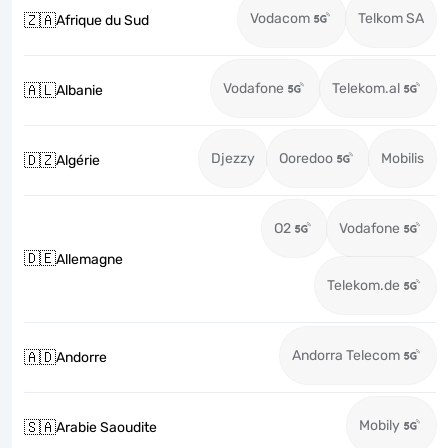
Vodacom
Telkom SA
🇿🇦
Afrique du Sud
Vodafone
Telekom.al
🇦🇱
Albanie
Djezzy
Ooredoo
Mobilis
🇩🇿
Algérie
O2
Vodafone
🇩🇪
Allemagne
Telekom.de
Andorra Telecom
🇦🇩
Andorre
Mobily
🇸🇦
Arabie Saoudite