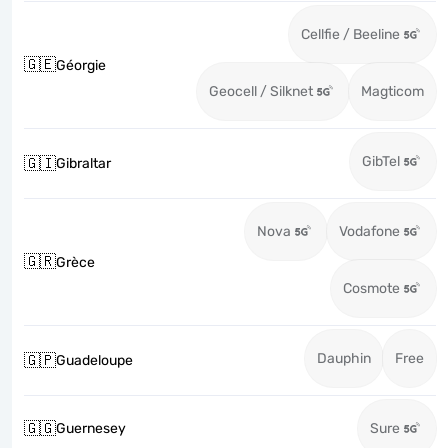
Cellfie / Beeline
🇬🇪
Géorgie
Geocell / Silknet
Magticom
GibTel
🇬🇮
Gibraltar
Nova
Vodafone
🇬🇷
Grèce
Cosmote
Dauphin
Free
🇬🇵
Guadeloupe
🇬🇬
Guernesey
Sure