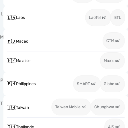
L
🇱🇦
Laos
LaoTel
ETL
M
CTM
🇲🇴
Macao
🇲🇾
Malaisie
Maxis
P
🇵🇭
Philippines
SMART
Globe
T
Taiwan Mobile
Chunghwa
🇹🇼
Taïwan
🇹🇭
Thaïlande
AIS