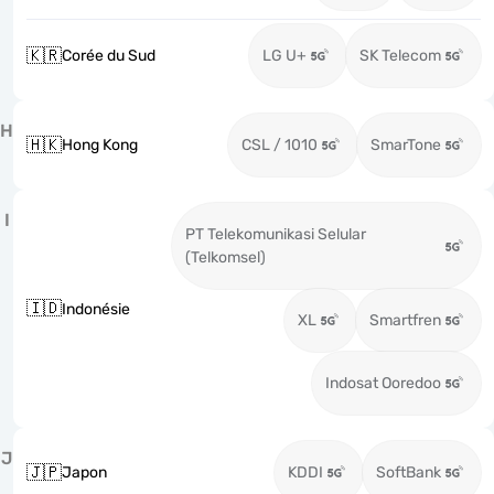
🇰🇷
Corée du Sud
LG U+
SK Telecom
H
🇭🇰
Hong Kong
CSL / 1010
SmarTone
I
PT Telekomunikasi Selular
(Telkomsel)
🇮🇩
Indonésie
XL
Smartfren
Indosat Ooredoo
J
🇯🇵
Japon
KDDI
SoftBank