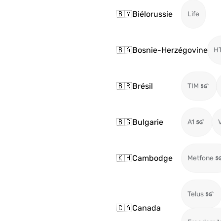
🇧🇾
Biélorussie
Life
🇧🇦
Bosnie-Herzégovine
H
🇧🇷
Brésil
TIM
🇧🇬
Bulgarie
A1
🇰🇭
Cambodge
Metfone
Telus
🇨🇦
Canada