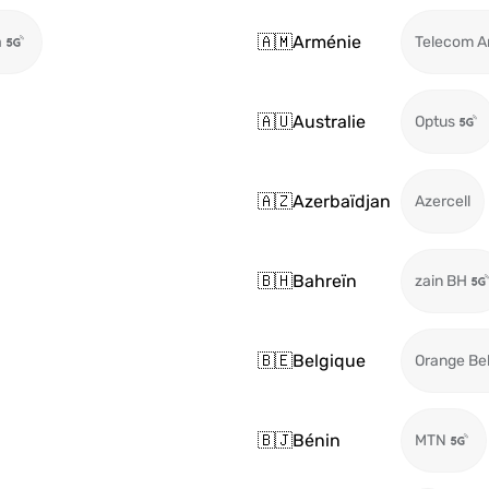
🇦🇲
Arménie
a
Telecom A
🇦🇺
Australie
Optus
🇦🇿
Azerbaïdjan
Azercell
🇧🇭
Bahreïn
zain BH
🇧🇪
Belgique
Orange Be
🇧🇯
Bénin
MTN