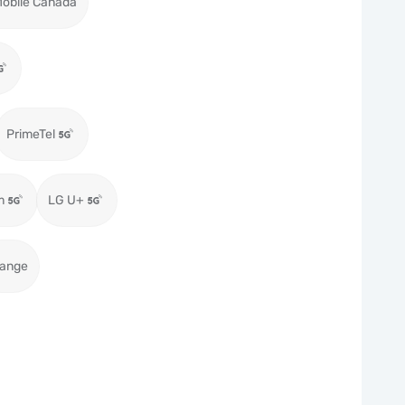
obile Canada
PrimeTel
m
LG U+
range