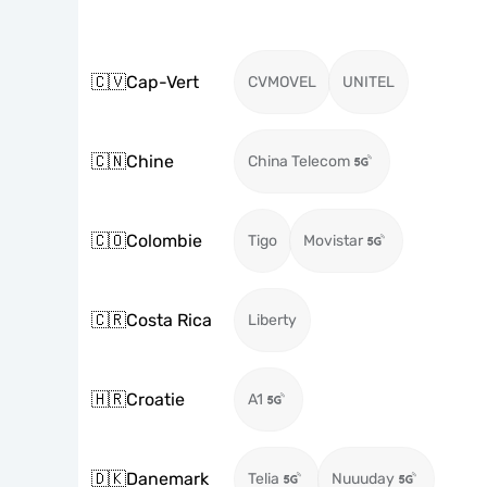
🇨🇻
Cap-Vert
CVMOVEL
UNITEL
🇨🇳
Chine
China Telecom
🇨🇴
Colombie
Tigo
Movistar
🇨🇷
Costa Rica
Liberty
🇭🇷
Croatie
A1
🇩🇰
Danemark
Telia
Nuuuday