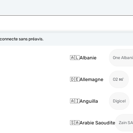
e connecte sans préavis.
🇦🇱
Albanie
One Alban
🇩🇪
Allemagne
O2
🇦🇮
Anguilla
Digicel
🇸🇦
Arabie Saoudite
Zain SA