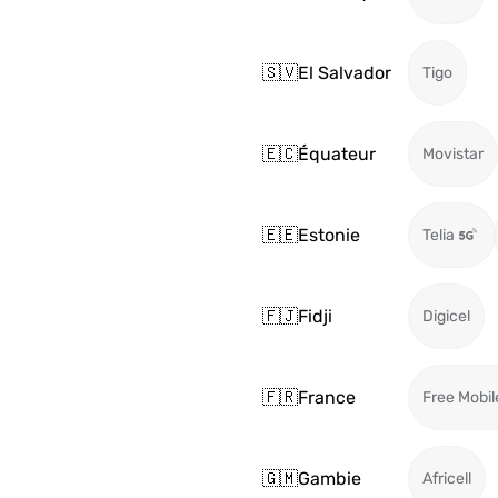
🇸🇻
El Salvador
Tigo
🇪🇨
Équateur
Movistar
🇪🇪
Estonie
Telia
🇫🇯
Fidji
Digicel
🇫🇷
France
Free Mobil
🇬🇲
Gambie
Africell