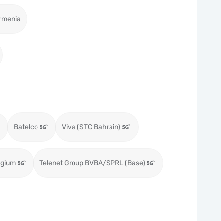
rmenia
Batelco
Viva (STC Bahrain)
lgium
Telenet Group BVBA/SPRL (Base)