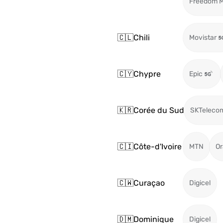
Freedom M
🇨🇱
Chili
Movistar
🇨🇾
Chypre
Epic
🇰🇷
Corée du Sud
SKTeleco
🇨🇮
Côte-d'Ivoire
MTN
O
🇨🇼
Curaçao
Digicel
🇩🇲
Dominique
Digicel