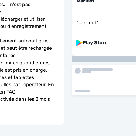
Mariam
. Il n'est pas 
.
charger et utiliser 
"
perfect
"
 ou d’enregistrement 
llement automatique, 
Play Store
 et peut être rechargée 
ntaires.
 limites quotidiennes, 
le est pris en charge.
es et tablettes 
llés par l'opérateur. En 
ion FAQ.
activée dans les 2 mois 