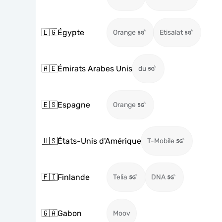
🇪🇬
Égypte
Orange
Etisalat
🇦🇪
Émirats Arabes Unis
du
🇪🇸
Espagne
Orange
🇺🇸
États-Unis d'Amérique
T-Mobile
🇫🇮
Finlande
Telia
DNA
🇬🇦
Gabon
Moov