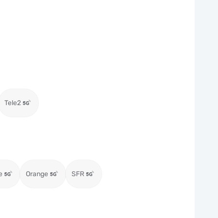
Tele2
e
Orange
SFR