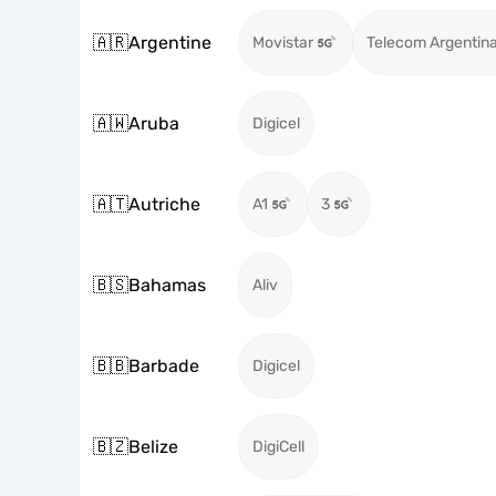
🇦🇷
Argentine
Movistar
Telecom Argentin
🇦🇼
Aruba
Digicel
🇦🇹
Autriche
A1
3
🇧🇸
Bahamas
Aliv
🇧🇧
Barbade
Digicel
🇧🇿
Belize
DigiCell