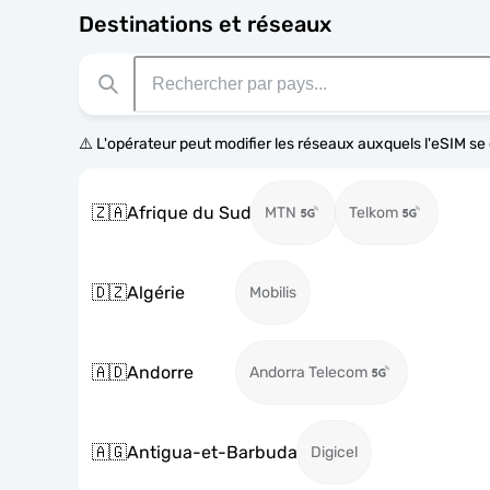
Destinations et réseaux
⚠️ L'opérateur peut modifier les réseaux auxquels l'eSIM s
🇿🇦
Afrique du Sud
MTN
Telkom
🇩🇿
Algérie
Mobilis
🇦🇩
Andorre
Andorra Telecom
🇦🇬
Antigua-et-Barbuda
Digicel