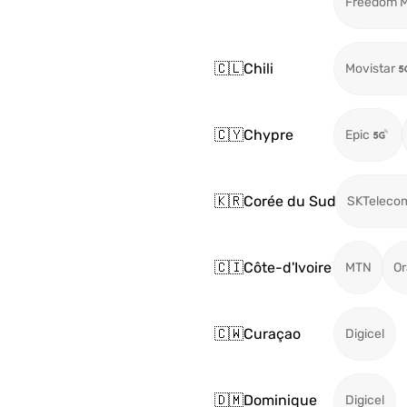
Freedom M
🇨🇱
Chili
Movistar
🇨🇾
Chypre
Epic
🇰🇷
Corée du Sud
SKTeleco
🇨🇮
Côte-d'Ivoire
MTN
O
🇨🇼
Curaçao
Digicel
🇩🇲
Dominique
Digicel