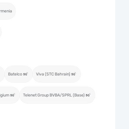
rmenia
Batelco
Viva (STC Bahrain)
lgium
Telenet Group BVBA/SPRL (Base)