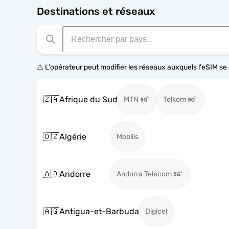
Destinations et réseaux
⚠️ L'opérateur peut modifier les réseaux auxquels l'eSIM s
🇿🇦
Afrique du Sud
MTN
Telkom
🇩🇿
Algérie
Mobilis
🇦🇩
Andorre
Andorra Telecom
🇦🇬
Antigua-et-Barbuda
Digicel