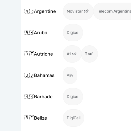
🇦🇷
Argentine
Movistar
Telecom Argentin
🇦🇼
Aruba
Digicel
🇦🇹
Autriche
A1
3
🇧🇸
Bahamas
Aliv
🇧🇧
Barbade
Digicel
🇧🇿
Belize
DigiCell