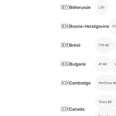
🇧🇾
Biélorussie
Life
🇧🇦
Bosnie-Herzégovine
H
🇧🇷
Brésil
TIM
🇧🇬
Bulgarie
A1
🇰🇭
Cambodge
Metfone
Telus
🇨🇦
Canada