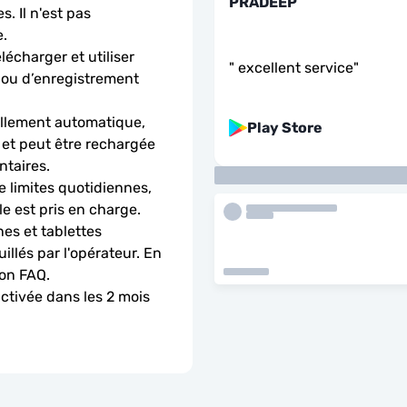
PRADEEP
. Il n'est pas 
.
charger et utiliser 
"
excellent service
"
 ou d’enregistrement 
llement automatique, 
Play Store
 et peut être rechargée 
ntaires.
 limites quotidiennes, 
le est pris en charge.
es et tablettes 
llés par l'opérateur. En 
ion FAQ.
activée dans les 2 mois 