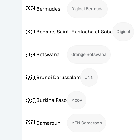
🇧🇲
Bermudes
Digicel Bermuda
🇧🇶
Bonaire, Saint-Eustache et Saba
Digicel
🇧🇼
Botswana
Orange Botswana
🇧🇳
Brunei Darussalam
UNN
🇧🇫
Burkina Faso
Moov
🇨🇲
Cameroun
MTN Cameroon