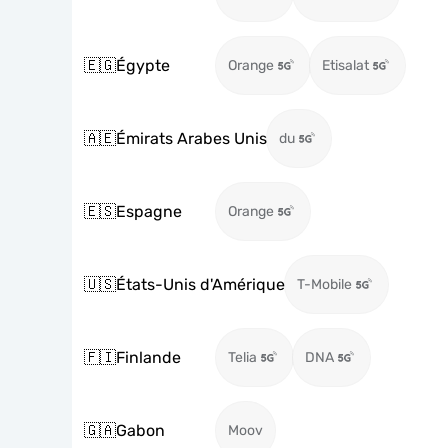
🇪🇬
Égypte
Orange
Etisalat
🇦🇪
Émirats Arabes Unis
du
🇪🇸
Espagne
Orange
🇺🇸
États-Unis d'Amérique
T-Mobile
🇫🇮
Finlande
Telia
DNA
🇬🇦
Gabon
Moov