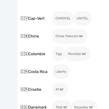
🇨🇻
Cap-Vert
CVMOVEL
UNITEL
🇨🇳
Chine
China Telecom
🇨🇴
Colombie
Tigo
Movistar
🇨🇷
Costa Rica
Liberty
🇭🇷
Croatie
A1
🇩🇰
Danemark
Telia
Nuuuday