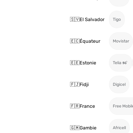
🇸🇻
El Salvador
Tigo
🇪🇨
Équateur
Movistar
🇪🇪
Estonie
Telia
🇫🇯
Fidji
Digicel
🇫🇷
France
Free Mobil
🇬🇲
Gambie
Africell