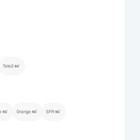
Tele2
e
Orange
SFR