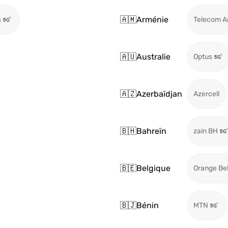
🇦🇲
Arménie
a
Telecom A
🇦🇺
Australie
Optus
🇦🇿
Azerbaïdjan
Azercell
🇧🇭
Bahreïn
zain BH
🇧🇪
Belgique
Orange Be
🇧🇯
Bénin
MTN