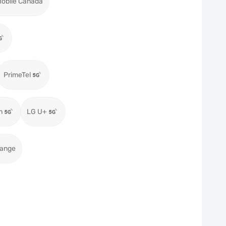
obile Canada
PrimeTel
m
LG U+
range