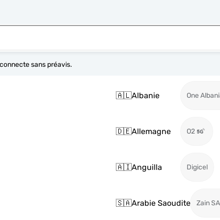
e connecte sans préavis.
🇦🇱
Albanie
One Alban
🇩🇪
Allemagne
O2
🇦🇮
Anguilla
Digicel
🇸🇦
Arabie Saoudite
Zain SA