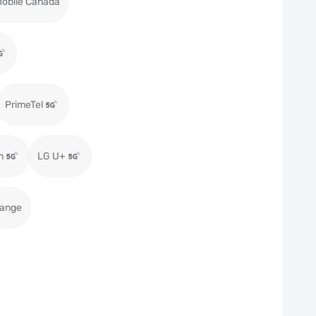
obile Canada
PrimeTel
m
LG U+
range