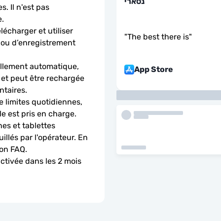
נסארי
. Il n'est pas 
.
charger et utiliser 
"
The best there is
"
 ou d’enregistrement 
llement automatique, 
App Store
 et peut être rechargée 
ntaires.
 limites quotidiennes, 
le est pris en charge.
es et tablettes 
llés par l'opérateur. En 
ion FAQ.
activée dans les 2 mois 