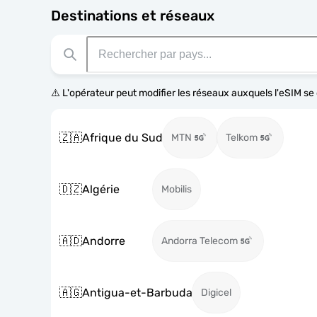
Destinations et réseaux
⚠️ L'opérateur peut modifier les réseaux auxquels l'eSIM s
🇿🇦
Afrique du Sud
MTN
Telkom
🇩🇿
Algérie
Mobilis
🇦🇩
Andorre
Andorra Telecom
🇦🇬
Antigua-et-Barbuda
Digicel