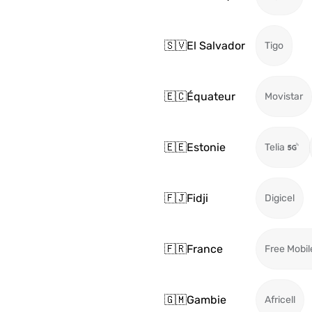
🇸🇻
El Salvador
Tigo
🇪🇨
Équateur
Movistar
🇪🇪
Estonie
Telia
🇫🇯
Fidji
Digicel
🇫🇷
France
Free Mobil
🇬🇲
Gambie
Africell