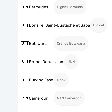
🇧🇲
Bermudes
Digicel Bermuda
🇧🇶
Bonaire, Saint-Eustache et Saba
Digicel
🇧🇼
Botswana
Orange Botswana
🇧🇳
Brunei Darussalam
UNN
🇧🇫
Burkina Faso
Moov
🇨🇲
Cameroun
MTN Cameroon