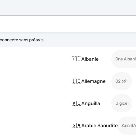
e connecte sans préavis.
🇦🇱
Albanie
One Alban
🇩🇪
Allemagne
O2
🇦🇮
Anguilla
Digicel
🇸🇦
Arabie Saoudite
Zain SA