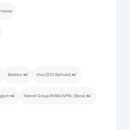
rmenia
Batelco
Viva (STC Bahrain)
lgium
Telenet Group BVBA/SPRL (Base)