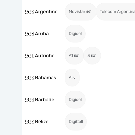
🇦🇷
Argentine
Movistar
Telecom Argentin
🇦🇼
Aruba
Digicel
🇦🇹
Autriche
A1
3
🇧🇸
Bahamas
Aliv
🇧🇧
Barbade
Digicel
🇧🇿
Belize
DigiCell