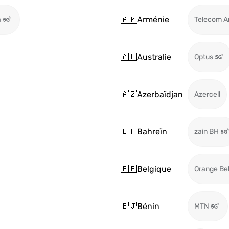
🇦🇲
Arménie
a
Telecom A
🇦🇺
Australie
Optus
🇦🇿
Azerbaïdjan
Azercell
🇧🇭
Bahreïn
zain BH
🇧🇪
Belgique
Orange Be
🇧🇯
Bénin
MTN