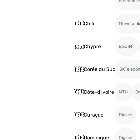
Freedom M
🇨🇱
Chili
Movistar
🇨🇾
Chypre
Epic
🇰🇷
Corée du Sud
SKTeleco
🇨🇮
Côte-d'Ivoire
MTN
O
🇨🇼
Curaçao
Digicel
🇩🇲
Dominique
Digicel