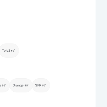
Tele2
e
Orange
SFR