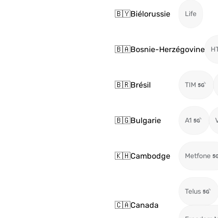
🇧🇾
Biélorussie
Life
🇧🇦
Bosnie-Herzégovine
H
🇧🇷
Brésil
TIM
🇧🇬
Bulgarie
A1
🇰🇭
Cambodge
Metfone
Telus
🇨🇦
Canada