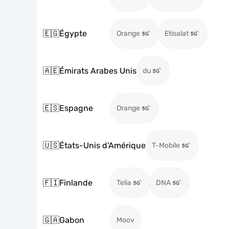
🇪🇬
Égypte
Orange
Etisalat
🇦🇪
Émirats Arabes Unis
du
🇪🇸
Espagne
Orange
🇺🇸
États-Unis d'Amérique
T-Mobile
🇫🇮
Finlande
Telia
DNA
🇬🇦
Gabon
Moov