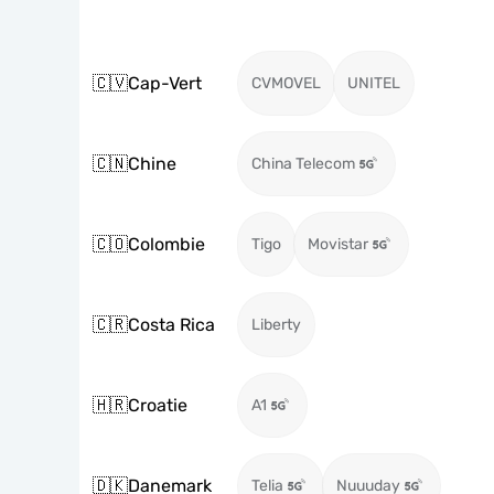
🇨🇻
Cap-Vert
CVMOVEL
UNITEL
🇨🇳
Chine
China Telecom
🇨🇴
Colombie
Tigo
Movistar
🇨🇷
Costa Rica
Liberty
🇭🇷
Croatie
A1
🇩🇰
Danemark
Telia
Nuuuday