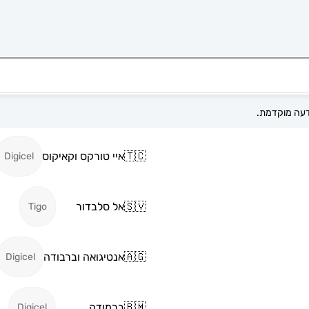
🇹🇨
איי טורקס וקאיקוס
Digicel
🇸🇻
אל סלבדור
Tigo
🇦🇬
אנטיגואה וברבודה
Digicel
🇧🇲
ברמודה
Digicel