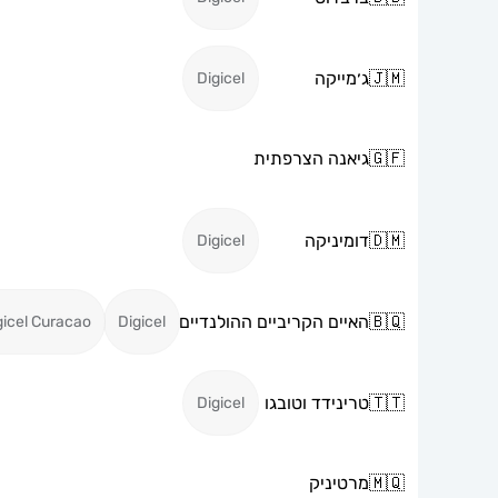
🇯🇲
ג׳מייקה
Digicel
🇬🇫
גיאנה הצרפתית
🇩🇲
דומיניקה
Digicel
🇧🇶
האיים הקריביים ההולנדיים
gicel Curacao
Digicel
🇹🇹
טרינידד וטובגו
Digicel
🇲🇶
מרטיניק