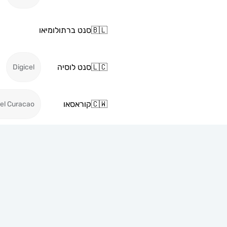
🇧🇱
סנט ברתולומיאו
🇱🇨
סנט לוסיה
Digicel
🇨🇼
קוראסאו
cel Curacao