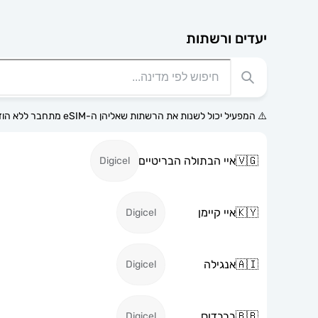
יעדים ורשתות
⚠️ המפעיל יכול לשנות את הרשתות שאליהן ה-eSIM מתחבר ללא הודעה מוקדמת.
🇻🇬
איי הבתולה הבריטיים
Digicel
🇰🇾
איי קיימן
Digicel
🇦🇮
אנגילה
Digicel
🇧🇧
ברבדוס
Digicel