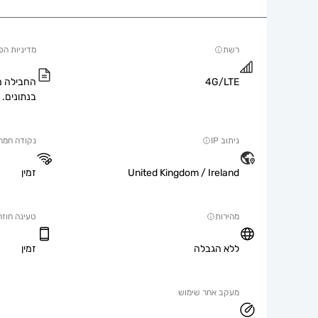
רשת
מדיניות הפ
4G/LTE
החבילה מ
בנתונים.
ניתוב IP
נקודה חמה
United Kingdom / Ireland
זמין
מהירות
טעינה חוזר
ללא הגבלה
זמין
מעקב אחר שימוש