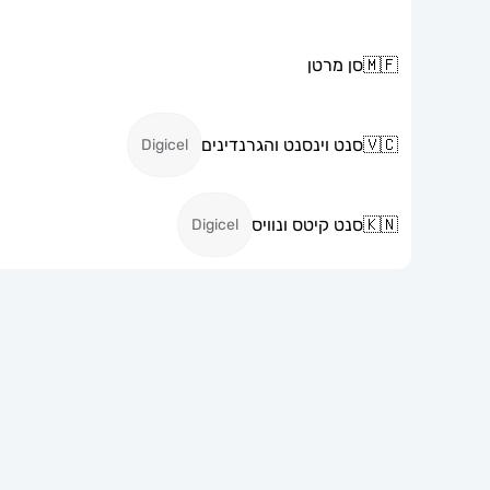
🇲🇫
סן מרטן
🇻🇨
סנט וינסנט והגרנדינים
Digicel
🇰🇳
סנט קיטס ונוויס
Digicel