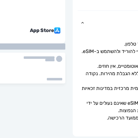
App Store
כל שעליך לעשות הוא לסרוק את קוד ה-QR כדי להוריד ולהשתמש ב-eSIM. 
ומטיים, אין חוזים.
מהירויות נתונים מלאות - ללא מגבלות יומיות, ללא הגבלת מהירות. נקודה 
ה-eSIM יתחבר אוטומטית לרשת סלולרית מקומית מרכזית במדינות זכאיות 
ניתן לשימוש רק עם טלפונים וטאבלטים תואמי eSIM שאינם נעולים על ידי 
 הנפוצות.