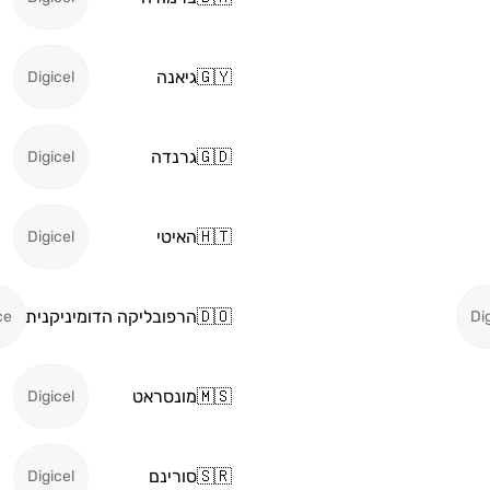
🇬🇾
גיאנה
Digicel
🇬🇩
גרנדה
Digicel
🇭🇹
האיטי
Digicel
🇩🇴
הרפובליקה הדומיניקנית
ce
Di
🇲🇸
מונסראט
Digicel
🇸🇷
סורינם
Digicel