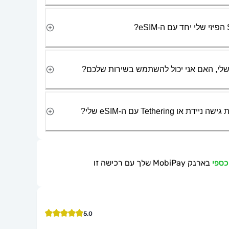
Tetherin עם ה-eSIM שלי?
בארנק MobiPay שלך עם רכישה זו
5.0