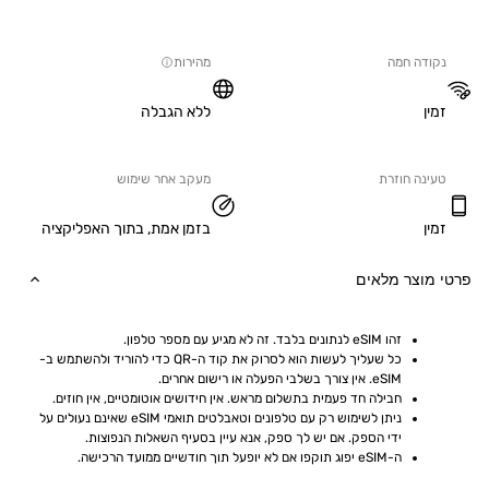
ה חמה
מהירות
ללא הגבלה
ה חוזרת
מעקב אחר שימוש
בזמן אמת, בתוך האפליקציה
וצר מלאים
זהו eSIM לנתונים בלבד. זה לא מגיע עם מספר טלפון.
כל שעליך לעשות הוא לסרוק את קוד ה-QR כדי להוריד ולהשתמש ב-
eSIM. אין צורך בשלבי הפעלה או רישום אחרים.
חבילה חד פעמית בתשלום מראש. אין חידושים אוטומטיים, אין חוזים.
ניתן לשימוש רק עם טלפונים וטאבלטים תואמי eSIM שאינם נעולים על 
ידי הספק. אם יש לך ספק, אנא עיין בסעיף השאלות הנפוצות.
ה-eSIM יפוג תוקפו אם לא יופעל תוך חודשיים ממועד הרכישה.