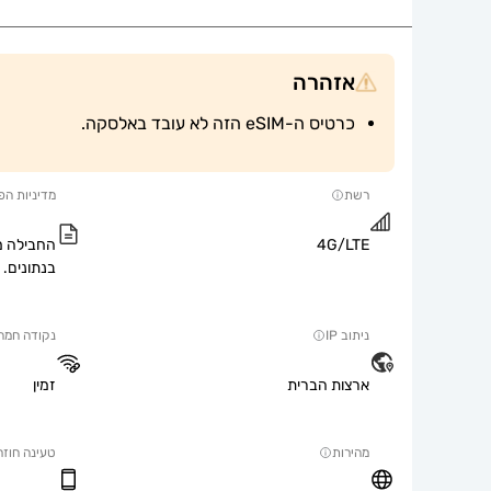
אזהרה
כרטיס ה-eSIM הזה לא עובד באלסקה.
רשת
מדיניות הפ
4G/LTE
החבילה מ
בנתונים.
ניתוב IP
נקודה חמה
ארצות הברית
זמין
מהירות
טעינה חוזר