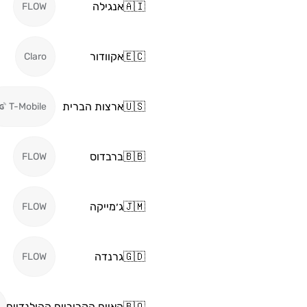
🇦🇮
אנגילה
FLOW
🇪🇨
אקוודור
Claro
🇺🇸
ארצות הברית
T-Mobile
🇧🇧
ברבדוס
FLOW
🇯🇲
ג׳מייקה
FLOW
🇬🇩
גרנדה
FLOW
🇧🇶
האיים הקריביים ההולנדיים