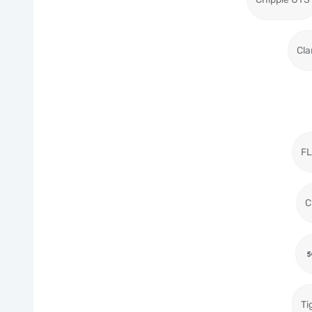
Cla
F
C
Ti