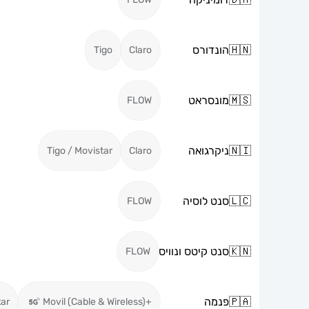
🇭🇳
הונדורס
Tigo
Claro
🇲🇸
מונסראט
FLOW
🇳🇮
ניקרגואה
Tigo / Movistar
Claro
🇱🇨
סנט לוסיה
FLOW
🇰🇳
סנט קיטס ונוויס
FLOW
🇵🇦
פנמה
tar
+Movil (Cable & Wireless)