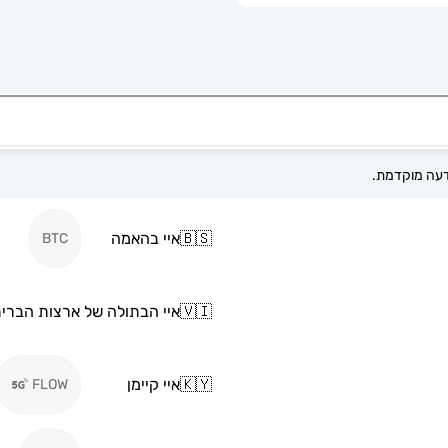
🇧🇸
איי בהאמה
BTC
🇻🇮
איי הבתולה של ארצות הברי
🇰🇾
איי קיימן
FLOW