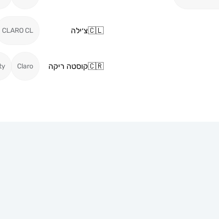
🇨🇱
צ׳ילה
CLARO CL
🇨🇷
קוסטה ריקה
ty
Claro