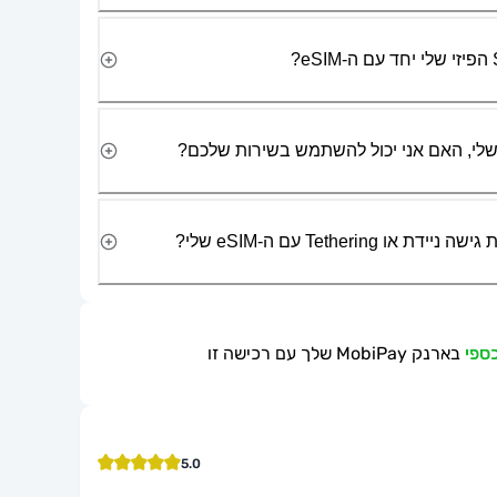
Tetherin עם ה-eSIM שלי?
בארנק MobiPay שלך עם רכישה זו
5.0