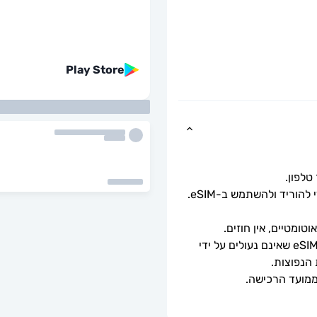
Play Store
כל שעליך לעשות הוא לסרוק את קוד ה-QR כדי להוריד ולהשתמש ב-eSIM. 
ומטיים, אין חוזים.
ניתן לשימוש רק עם טלפונים וטאבלטים תואמי eSIM שאינם נעולים על ידי 
 הנפוצות.