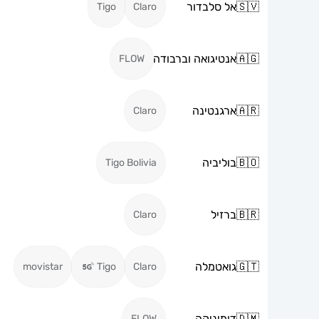
🇸🇻
אל סלבדור
Tigo
Claro
🇦🇬
אנטיגואה וברבודה
FLOW
🇦🇷
ארגנטינה
Claro
🇧🇴
בוליביה
Tigo Bolivia
🇧🇷
ברזיל
Claro
🇬🇹
גואטמלה
movistar
Tigo
Claro
🇩🇲
דומיניקה
FLOW