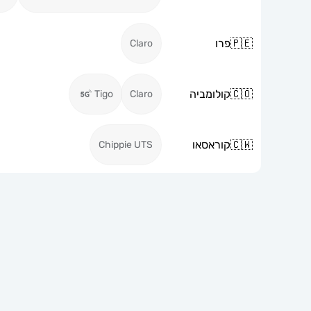
🇵🇪
פרו
Claro
🇨🇴
קולומביה
Tigo
Claro
🇨🇼
קוראסאו
Chippie UTS