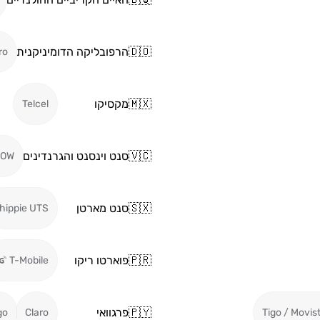
🇩🇴
הרפובליקה הדומיניקנית
ro
🇲🇽
מקסיקו
Telcel
🇻🇨
סנט וינסנט והגרנדינים
LOW
🇸🇽
סנט מארטן
hippie UTS
🇵🇷
פוארטו ריקו
T-Mobile
🇵🇾
פרגוואי
go
Claro
Tigo / Movis