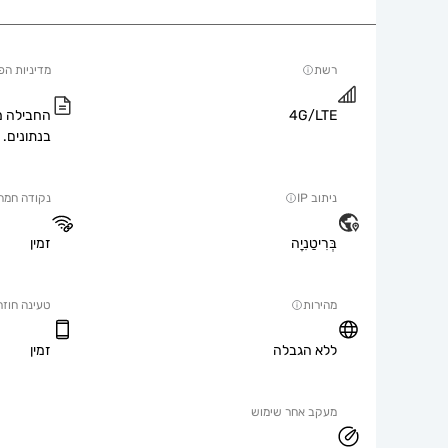
רשת
מדיניות הפ
4G/LTE
החבילה מ
בנתונים.
ניתוב IP
נקודה חמה
בְּרִיטַנִיָה
זמין
מהירות
טעינה חוזר
ללא הגבלה
זמין
מעקב אחר שימוש