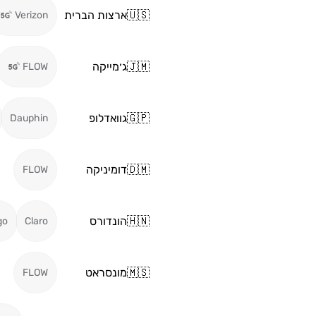
🇺🇸
ארצות הברית
Verizon
🇯🇲
ג׳מייקה
FLOW
🇬🇵
גוואדלופ
Dauphin
🇩🇲
דומיניקה
FLOW
🇭🇳
הונדורס
go
Claro
🇲🇸
מונסראט
FLOW