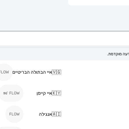
🇻🇬
איי הבתולה הבריטיים
FLOW
🇰🇾
איי קיימן
FLOW
🇦🇮
אנגילה
FLOW