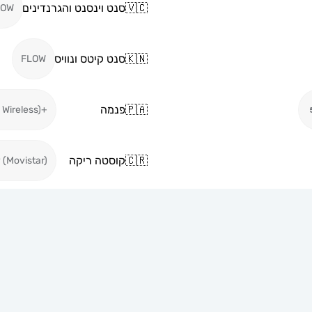
🇻🇨
סנט וינסנט והגרנדינים
LOW
🇰🇳
סנט קיטס ונוויס
FLOW
🇵🇦
פנמה
+Movil (Cable & Wireless)
🇨🇷
קוסטה ריקה
 (Movistar)