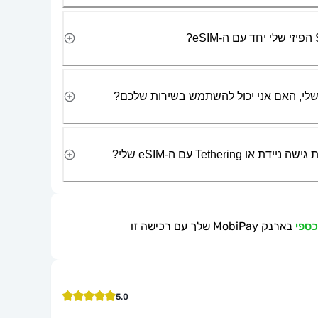
Tetherin עם ה-eSIM שלי?
בארנק MobiPay שלך עם רכישה זו
5.0