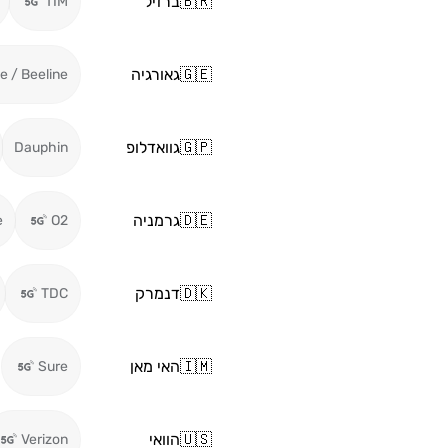
🇧🇷
ברזיל
TIM
🇬🇪
גאורגיה
ie / Beeline
🇬🇵
גוואדלופ
Dauphin
🇩🇪
גרמניה
e
O2
🇩🇰
דנמרק
TDC
🇮🇲
האי מאן
Sure
🇺🇸
הוואי
Verizon