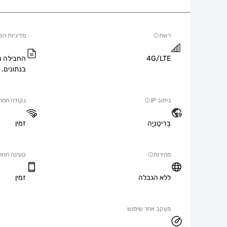
רשת
מדיניות הפ
4G/LTE
החבילה מ
בנתונים.
ניתוב IP
נקודה חמה
בְּרִיטַנִיָה
זמין
מהירות
טעינה חוזר
ללא הגבלה
זמין
מעקב אחר שימוש