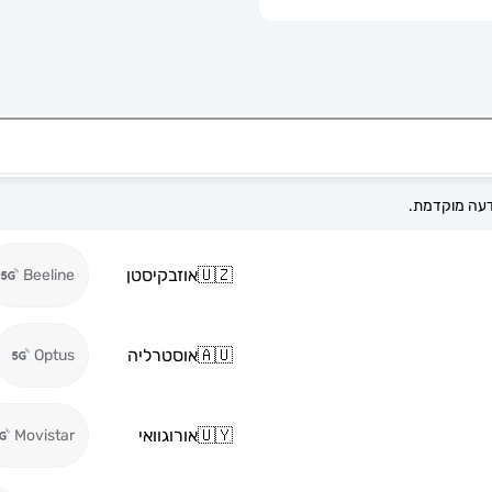
🇺🇿
אוזבקיסטן
Beeline
🇦🇺
אוסטרליה
Optus
🇺🇾
אורוגוואי
Movistar