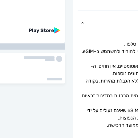
Play Store
כל שעליך לעשות הוא לסרוק את קוד ה-QR כדי להוריד ולהשתמש ב-eSIM. 
ומטיים, אין חוזים. ה-
מהירויות נתונים מלאות - ללא מגבלות יומיות, ללא הגבלת מהירות. נקודה 
ה-eSIM יתחבר אוטומטית לרשת סלולרית מקומית מרכזית במדינות זכאיות 
ניתן לשימוש רק עם טלפונים וטאבלטים תואמי eSIM שאינם נעולים על ידי 
 הנפוצות.