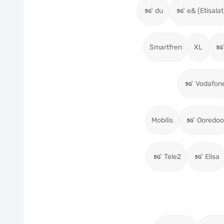
du
e& (Etisalat
Smartfren
XL
Vodafon
Mobilis
Ooredoo
Tele2
Elisa