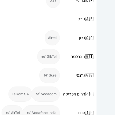
🇧🇳
ברוניי
DST
🇯🇪
ג׳רסי
🇬🇦
גבון
Airtel
🇬🇮
גיברלטר
GibTel
🇬🇬
גרנסי
Sure
🇿🇦
דרום אפריקה
Telkom SA
Vodacom
🇮🇳
הודו
AirTel
Vodafone India