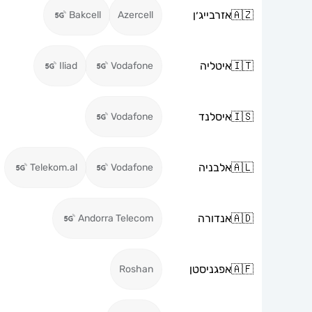
🇦🇿
אזרבייג׳ן
Bakcell
Azercell
🇮🇹
איטליה
Iliad
Vodafone
🇮🇸
איסלנד
Vodafone
🇦🇱
אלבניה
Telekom.al
Vodafone
🇦🇩
אנדורה
Andorra Telecom
🇦🇫
אפגניסטן
Roshan