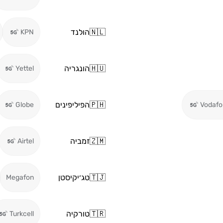
🇳🇱
הולנד
KPN
🇭🇺
הונגריה
Yettel
🇵🇭
הפיליפינים
Globe
Vodafo
🇿🇲
זמביה
Airtel
🇹🇯
טג׳יקיסטן
Megafon
🇹🇷
טורקיה
Turkcell