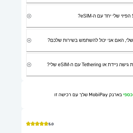
Tetherin עם ה-eSIM שלי?
בארנק MobiPay שלך עם רכישה זו
5.0