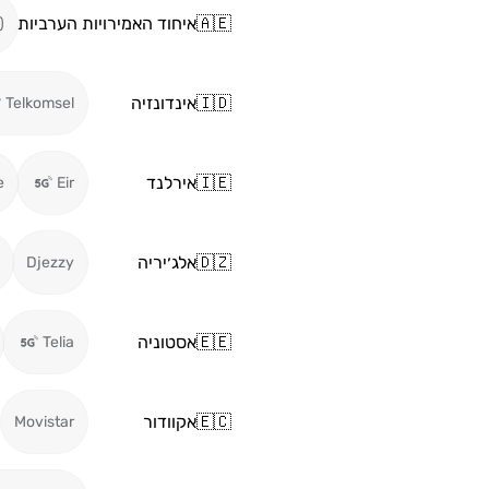
🇦🇪
איחוד האמירויות הערביות
)
🇮🇩
אינדונזיה
Telkomsel
🇮🇪
אירלנד
e
Eir
🇩🇿
אלג׳יריה
Djezzy
🇪🇪
אסטוניה
Telia
🇪🇨
אקוודור
Movistar