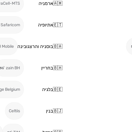
🇦🇲
ארמניה
vaCell-MTS
🇪🇹
אתיופיה
Safaricom
🇧🇦
בוסניה והרצגובינה
 Mobile
🇧🇭
בחריין
zain BH
🇧🇪
בלגיה
ge Belgium
🇧🇯
בנין
Celtiis