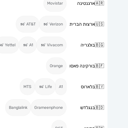
🇦🇷
ארגנטינה
Movistar
🇺🇸
ארצות הברית
AT&T
Verizon
🇧🇬
בולגריה
Yettel
A1
Vivacom
🇧🇫
בורקינה פאסו
Orange
🇧🇾
בלארוס
MTS
Life
A1
🇧🇩
בנגלדש
Banglalink
Grameenphone