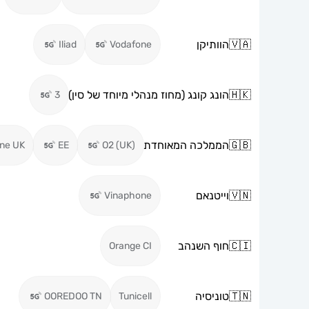
🇻🇦
הוותיקן
Iliad
Vodafone
🇭🇰
הונג קונג (מחוז מנהלי מיוחד של סין)
3
🇬🇧
הממלכה המאוחדת
ne UK
EE
O2 (UK)
🇻🇳
וייטנאם
Vinaphone
🇨🇮
חוף השנהב
Orange CI
🇹🇳
טוניסיה
OOREDOO TN
Tunicell