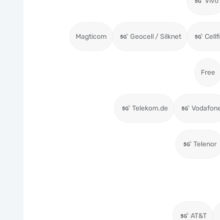
Vivo
Magticom
Geocell / Silknet
Cellf
Free
Telekom.de
Vodafon
Telenor
AT&T