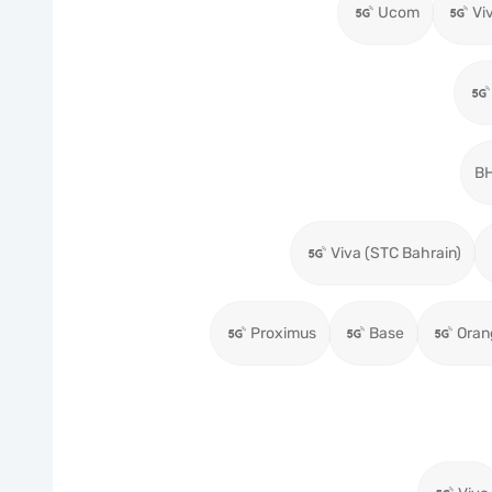
Ucom
Vi
BH
Viva (STC Bahrain)
Proximus
Base
Oran