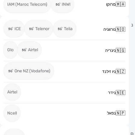
מרוקו
INWI
IAM (Maroc Telecom)
ICE
Telenor
Telia
נורווגיה
Glo
Airtel
ניגריה
One NZ (Vodafone)
ניו זילנד
Airtel
ניז׳ר
נפאל
Ncell