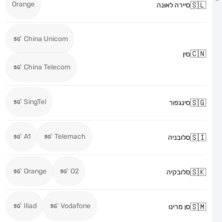
Orange
סיירה לאונה
China Unicom
סין
China Telecom
SingTel
סינגפור
A1
Telemach
סלובניה
Orange
O2
סלובקיה
Iliad
Vodafone
סן מרינו