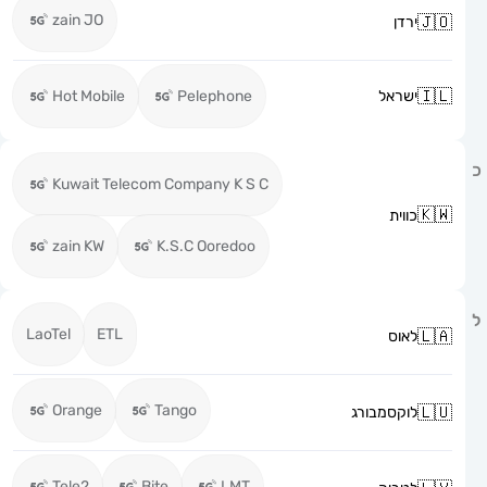
zain JO
ירדן
ישראל
Pelephone
Hot Mobile
Kuwait Telecom Company K S C
כווית
zain KW
K.S.C Ooredoo
LaoTel
ETL
לאוס
Orange
Tango
לוקסמבורג
Tele2
Bite
LMT