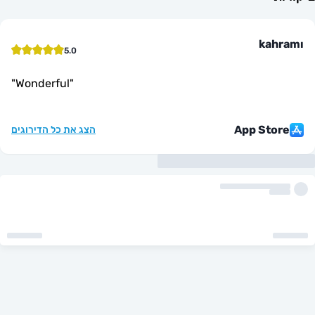
ka
5.0
"
Wonderful
"
App St
הצג את כל הדירוגים