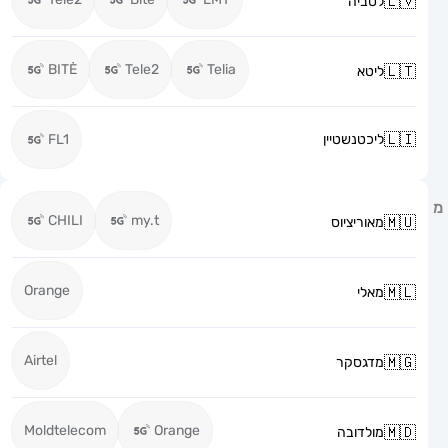
לטביה
BITĖ
Tele2
Telia
ליטא
ליכטנשטיין
FL1
CHILI
my.t
מאוריציוס
Orange
מאלי
Airtel
מדגסקר
Moldtelecom
Orange
מולדובה