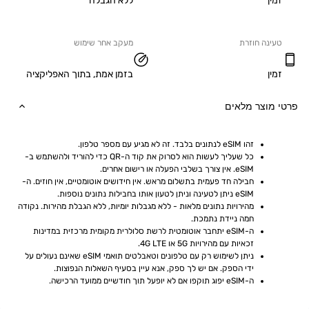
ללא הגבלה
ה חוזרת
מעקב אחר שימוש
בזמן אמת, בתוך האפליקציה
וצר מלאים
זהו eSIM לנתונים בלבד. זה לא מגיע עם מספר טלפון.
כל שעליך לעשות הוא לסרוק את קוד ה-QR כדי להוריד ולהשתמש ב-
eSIM. אין צורך בשלבי הפעלה או רישום אחרים.
חבילה חד פעמית בתשלום מראש. אין חידושים אוטומטיים, אין חוזים. ה-
eSIM ניתן לטעינה וניתן לטעון אותו בחבילות נתונים נוספות.
מהירויות נתונים מלאות - ללא מגבלות יומיות, ללא הגבלת מהירות. נקודה 
חמה ניידת נתמכת.
ה-eSIM יתחבר אוטומטית לרשת סלולרית מקומית מרכזית במדינות 
זכאיות עם מהירויות 5G או 4G LTE.
ניתן לשימוש רק עם טלפונים וטאבלטים תואמי eSIM שאינם נעולים על 
ידי הספק. אם יש לך ספק, אנא עיין בסעיף השאלות הנפוצות.
ה-eSIM יפוג תוקפו אם לא יופעל תוך חודשיים ממועד הרכישה.