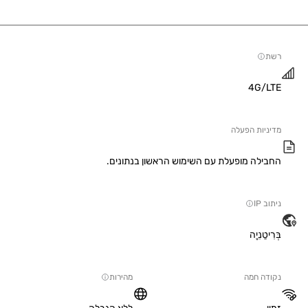
4G/
יות הפעלה
ילה מופעלת עם השימוש הראשון בנתונים.
IP
טַנִיָה
ה חמה
מהירות