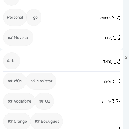
Personal
Tigo
פרגוואי
פרו
Movistar
Airtel
צ׳אד
WOM
Movistar
צ׳ילה
Vodafone
O2
צ׳כיה
Orange
Bouygues