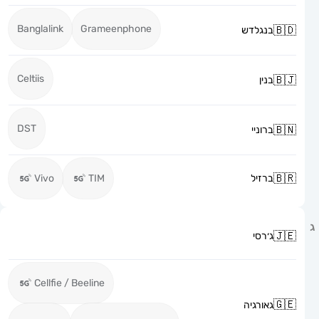
Banglalink
Grameenphone
בנגלדש
Celtiis
בנין
DST
ברוניי
ברזיל
TIM
Vivo
ג׳רסי
Cellfie / Beeline
גאורגיה