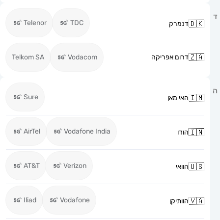
Telenor
TDC
דנמרק
דרום אפריקה
Vodacom
Telkom SA
Sure
האי מאן
AirTel
Vodafone India
הודו
AT&T
Verizon
הוואי
Iliad
Vodafone
הוותיקן