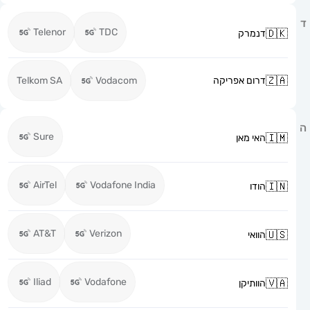
Telenor
TDC
דנמרק
דרום אפריקה
Vodacom
Telkom SA
Sure
האי מאן
AirTel
Vodafone India
הודו
AT&T
Verizon
הוואי
Iliad
Vodafone
הוותיקן