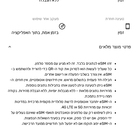
ללא הגבלה
ה חוזרת
מעקב אחר שימוש
בזמן אמת, בתוך האפליקציה
וצר מלאים
זהו eSIM לנתונים בלבד. זה לא מגיע עם מספר טלפון.
כל שעליך לעשות הוא לסרוק את קוד ה-QR כדי להוריד ולהשתמש ב-
eSIM. אין צורך בשלבי הפעלה או רישום אחרים.
חבילה חד פעמית בתשלום מראש. אין חידושים אוטומטיים, אין חוזים. ה-
eSIM ניתן לטעינה וניתן לטעון אותו בחבילות נתונים נוספות.
מהירויות נתונים מלאות - ללא מגבלות יומיות, ללא הגבלת מהירות. נקודה 
חמה ניידת נתמכת.
ה-eSIM יתחבר אוטומטית לרשת סלולרית מקומית מרכזית במדינות 
זכאיות עם מהירויות 5G או 4G LTE.
ניתן לשימוש רק עם טלפונים וטאבלטים תואמי eSIM שאינם נעולים על 
ידי הספק. אם יש לך ספק, אנא עיין בסעיף השאלות הנפוצות.
ה-eSIM יפוג תוקפו אם לא יופעל תוך חודשיים ממועד הרכישה.