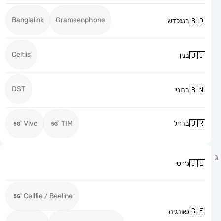
Banglalink
Grameenphone
בנגלדש
Celtiis
בנין
DST
ברוניי
ברזיל
TIM
Vivo
ג׳רסי
Cellfie / Beeline
גאורגיה