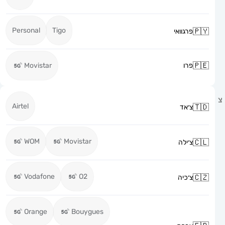
Personal
Tigo
פרגוואי
פרו
Movistar
Airtel
צ׳אד
WOM
Movistar
צ׳ילה
Vodafone
O2
צ׳כיה
Orange
Bouygues