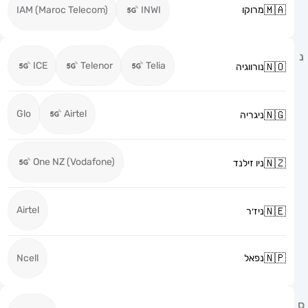
מרוקו
INWI
IAM (Maroc Telecom)
ICE
Telenor
Telia
נורווגיה
Glo
Airtel
ניגריה
One NZ (Vodafone)
ניו זילנד
Airtel
ניז׳ר
נפאל
Ncell