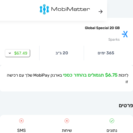
Global Special 20
Spa
365 ימים
20 ג״ב
$67.49
$ תגמולים בהחזר כספי
בארנק MobiPay שלך עם רכישה
תונים
שיחות
SMS