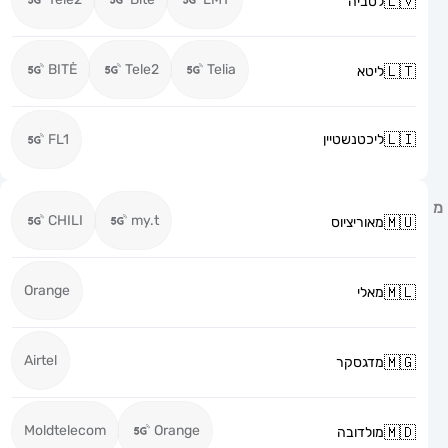
לטביה
BITĖ
Tele2
Telia
ליטא
ליכטנשטיין
FL1
CHILI
my.t
מאוריציוס
Orange
מאלי
Airtel
מדגסקר
Moldtelecom
Orange
מולדובה