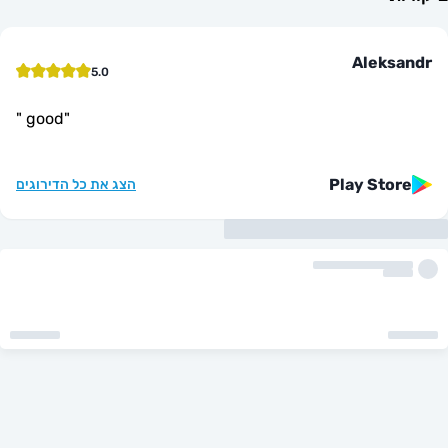
Alek
5.0
"
good
"
Play St
הצג את כל הדירוגים