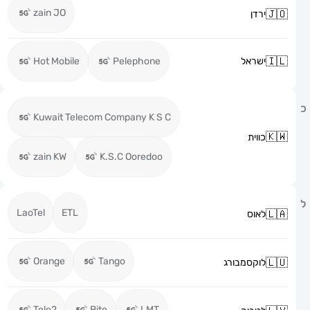
zain JO
ירדן
ישראל
Pelephone
Hot Mobile
Kuwait Telecom Company K S C
כווית
zain KW
K.S.C Ooredoo
LaoTel
ETL
לאוס
Orange
Tango
לוקסמבורג
Tele2
Bite
LMT