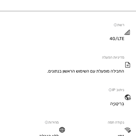
4G/
יות הפעלה
ילה מופעלת עם השימוש הראשון בנתונים.
IP
טַנִיָה
ה חמה
מהירות