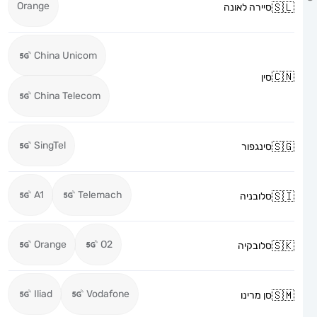
Orange
סיירה לאונה
China Unicom
סין
China Telecom
SingTel
סינגפור
A1
Telemach
סלובניה
Orange
O2
סלובקיה
Iliad
Vodafone
סן מרינו