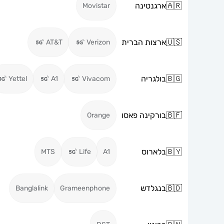
🇦🇷
ארגנטינה
Movistar
🇺🇸
ארצות הברית
AT&T
Verizon
🇧🇬
בולגריה
Yettel
A1
Vivacom
🇧🇫
בורקינה פאסו
Orange
🇧🇾
בלארוס
MTS
Life
A1
🇧🇩
בנגלדש
Banglalink
Grameenphone