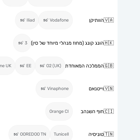
🇻🇦
הוותיקן
Iliad
Vodafone
🇭🇰
הונג קונג (מחוז מנהלי מיוחד של סין)
3
🇬🇧
הממלכה המאוחדת
ne UK
EE
O2 (UK)
🇻🇳
וייטנאם
Vinaphone
🇨🇮
חוף השנהב
Orange CI
🇹🇳
טוניסיה
OOREDOO TN
Tunicell