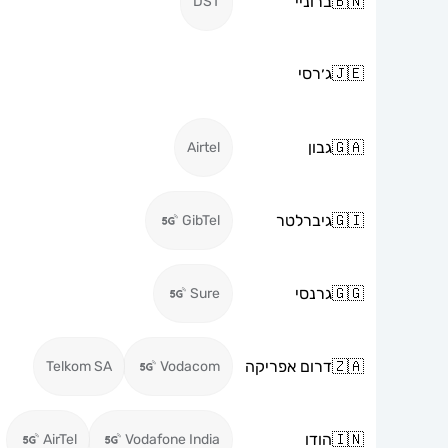
🇧🇳
ברוניי
DST
🇯🇪
ג׳רסי
🇬🇦
גבון
Airtel
🇬🇮
גיברלטר
GibTel
🇬🇬
גרנסי
Sure
🇿🇦
דרום אפריקה
Telkom SA
Vodacom
🇮🇳
הודו
AirTel
Vodafone India