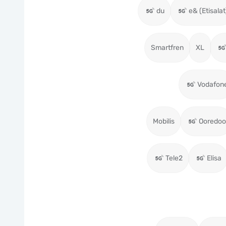
du
e& (Etisalat
Smartfren
XL
Vodafon
Mobilis
Ooredoo
Tele2
Elisa