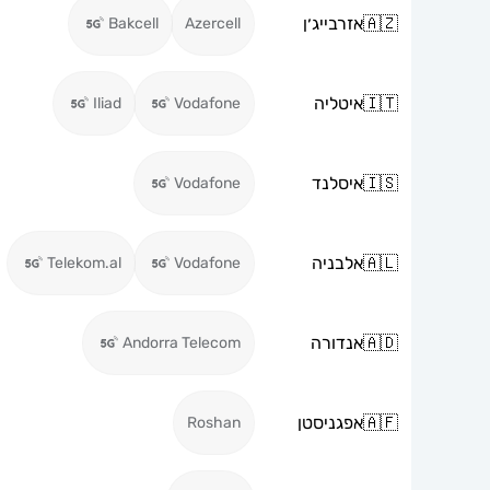
🇦🇿
אזרבייג׳ן
Bakcell
Azercell
🇮🇹
איטליה
Iliad
Vodafone
🇮🇸
איסלנד
Vodafone
🇦🇱
אלבניה
Telekom.al
Vodafone
🇦🇩
אנדורה
Andorra Telecom
🇦🇫
אפגניסטן
Roshan