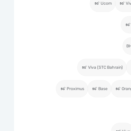
Ucom
Vi
BH
Viva (STC Bahrain)
Proximus
Base
Oran