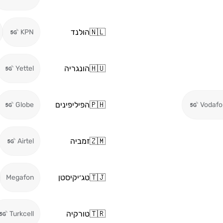
🇳🇱
הולנד
KPN
🇭🇺
הונגריה
Yettel
🇵🇭
הפיליפינים
Globe
Vodafo
🇿🇲
זמביה
Airtel
🇹🇯
טג׳יקיסטן
Megafon
🇹🇷
טורקיה
Turkcell