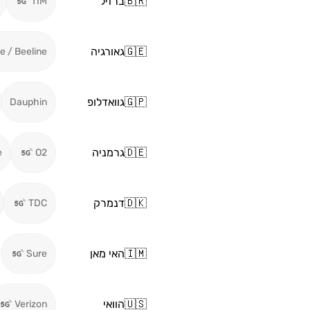
🇧🇷
ברזיל
TIM
🇬🇪
גאורגיה
ie / Beeline
🇬🇵
גוואדלופ
Dauphin
🇩🇪
גרמניה
e
O2
🇩🇰
דנמרק
TDC
🇮🇲
האי מאן
Sure
🇺🇸
הוואי
Verizon