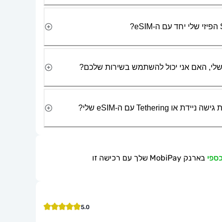
Tetherin עם ה-eSIM שלי?
בארנק MobiPay שלך עם רכישה זו
5.0