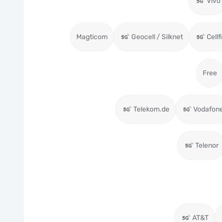
Vivo
Magticom
Geocell / Silknet
Cellf
Free
Telekom.de
Vodafon
Telenor
AT&T