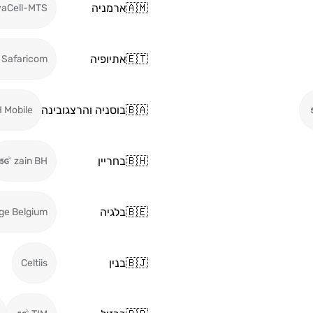
🇦🇲
ארמניה
vaCell-MTS
🇪🇹
אתיופיה
Safaricom
🇧🇦
בוסניה והרצגובינה
 Mobile
🇧🇭
בחריין
zain BH
🇧🇪
בלגיה
ge Belgium
🇧🇯
בנין
Celtiis