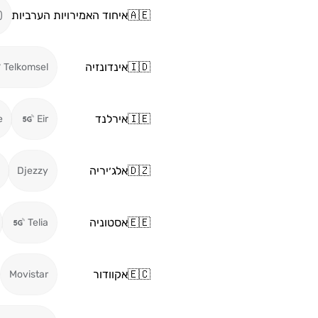
🇦🇪
איחוד האמירויות הערביות
)
🇮🇩
אינדונזיה
Telkomsel
🇮🇪
אירלנד
e
Eir
🇩🇿
אלג׳יריה
Djezzy
🇪🇪
אסטוניה
Telia
🇪🇨
אקוודור
Movistar