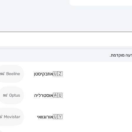
🇺🇿
אוזבקיסטן
Beeline
🇦🇺
אוסטרליה
Optus
🇺🇾
אורוגוואי
Movistar