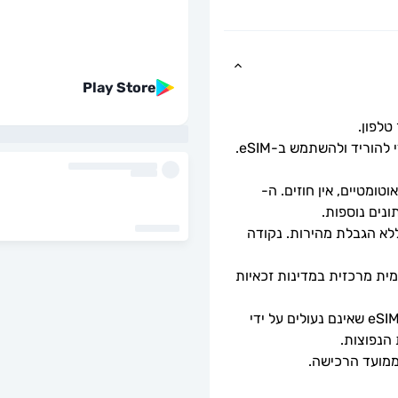
Play Store
כל שעליך לעשות הוא לסרוק את קוד ה-QR כדי להוריד ולהשתמש ב-eSIM. 
ומטיים, אין חוזים. ה-
מהירויות נתונים מלאות - ללא מגבלות יומיות, ללא הגבלת מהירות. נקודה 
ה-eSIM יתחבר אוטומטית לרשת סלולרית מקומית מרכזית במדינות זכאיות 
ניתן לשימוש רק עם טלפונים וטאבלטים תואמי eSIM שאינם נעולים על ידי 
 הנפוצות.