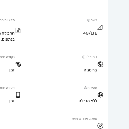
רשת
מדיניות הפ
4G/LTE
החבילה מ
בנתונים.
ניתוב IP
נקודה חמה
בְּרִיטַנִיָה
זמין
מהירות
טעינה חוזר
ללא הגבלה
זמין
מעקב אחר שימוש