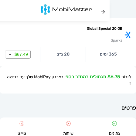
Global Special 20
Spa
365 ימים
20 ג״ב
$67.49
$ תגמולים בהחזר כספי
בארנק MobiPay שלך עם רכישה
תונים
שיחות
SMS