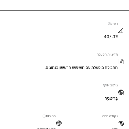
4G/
יות הפעלה
ילה מופעלת עם השימוש הראשון בנתונים.
IP
טַנִיָה
ה חמה
מהירות