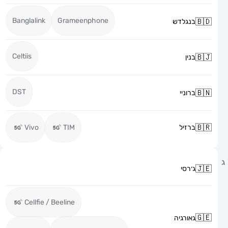
Banglalink
Grameenphone
בנגלדש
Celtiis
בנין
DST
ברוניי
ברזיל
TIM
Vivo
ג׳רסי
Cellfie / Beeline
גאורגיה