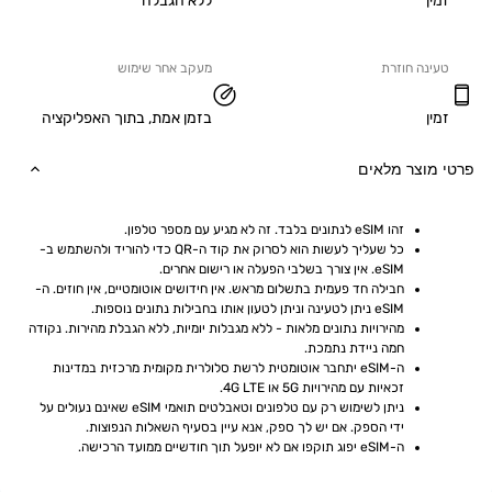
ללא הגבלה
ה חוזרת
מעקב אחר שימוש
בזמן אמת, בתוך האפליקציה
וצר מלאים
זהו eSIM לנתונים בלבד. זה לא מגיע עם מספר טלפון.
כל שעליך לעשות הוא לסרוק את קוד ה-QR כדי להוריד ולהשתמש ב-
eSIM. אין צורך בשלבי הפעלה או רישום אחרים.
חבילה חד פעמית בתשלום מראש. אין חידושים אוטומטיים, אין חוזים. ה-
eSIM ניתן לטעינה וניתן לטעון אותו בחבילות נתונים נוספות.
מהירויות נתונים מלאות - ללא מגבלות יומיות, ללא הגבלת מהירות. נקודה 
חמה ניידת נתמכת.
ה-eSIM יתחבר אוטומטית לרשת סלולרית מקומית מרכזית במדינות 
זכאיות עם מהירויות 5G או 4G LTE.
ניתן לשימוש רק עם טלפונים וטאבלטים תואמי eSIM שאינם נעולים על 
ידי הספק. אם יש לך ספק, אנא עיין בסעיף השאלות הנפוצות.
ה-eSIM יפוג תוקפו אם לא יופעל תוך חודשיים ממועד הרכישה.