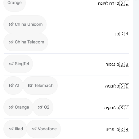
Orange
סיירה לאונה
China Unicom
סין
China Telecom
SingTel
סינגפור
A1
Telemach
סלובניה
Orange
O2
סלובקיה
Iliad
Vodafone
סן מרינו