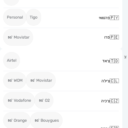
Personal
Tigo
פרגוואי
פרו
Movistar
Airtel
צ׳אד
WOM
Movistar
צ׳ילה
Vodafone
O2
צ׳כיה
Orange
Bouygues