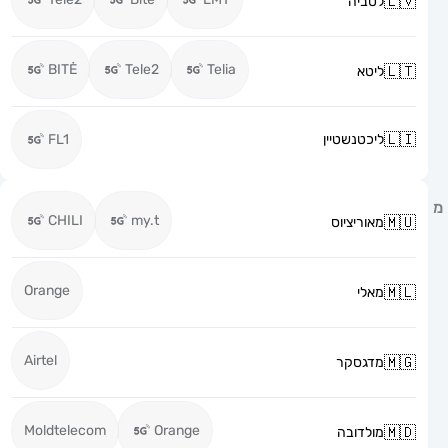
לטביה
BITĖ
Tele2
Telia
ליטא
ליכטנשטיין
FL1
CHILI
my.t
מאוריציוס
Orange
מאלי
Airtel
מדגסקר
Moldtelecom
Orange
מולדובה