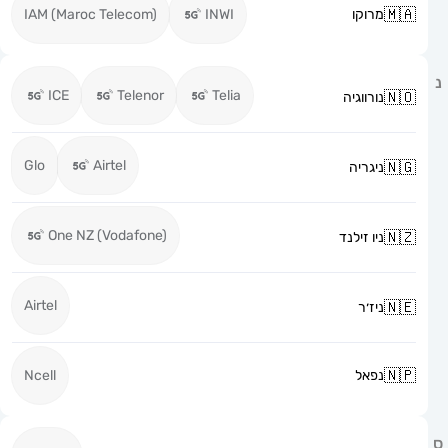
מרוקו
INWI
IAM (Maroc Telecom)
ICE
Telenor
Telia
נורווגיה
Glo
Airtel
ניגריה
One NZ (Vodafone)
ניו זילנד
Airtel
ניז׳ר
נפאל
Ncell