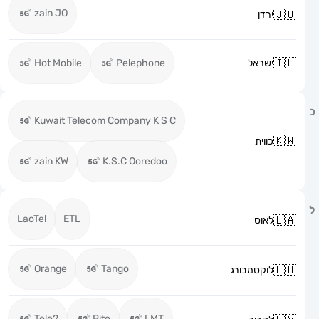
zain JO
ירדן
ישראל
Pelephone
Hot Mobile
Kuwait Telecom Company K S C
כווית
zain KW
K.S.C Ooredoo
LaoTel
ETL
לאוס
Orange
Tango
לוקסמבורג
Tele2
Bite
LMT