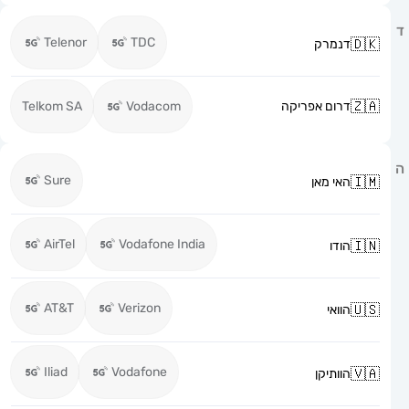
Telenor
TDC
דנמרק
דרום אפריקה
Vodacom
Telkom SA
Sure
האי מאן
AirTel
Vodafone India
הודו
AT&T
Verizon
הוואי
Iliad
Vodafone
הוותיקן