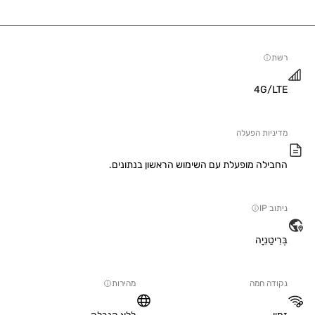
4G/
יות הפעלה
ילה מופעלת עם השימוש הראשון בנתונים.
IP
טַנִיָה
ה חמה
מהירות