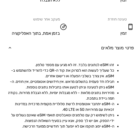
ללא הגבלה
ה חוזרת
מעקב אחר שימוש
בזמן אמת, בתוך האפליקציה
וצר מלאים
זהו eSIM לנתונים בלבד. זה לא מגיע עם מספר טלפון.
כל שעליך לעשות הוא לסרוק את קוד ה-QR כדי להוריד ולהשתמש ב-
eSIM. אין צורך בשלבי הפעלה או רישום אחרים.
חבילה חד פעמית בתשלום מראש. אין חידושים אוטומטיים, אין חוזים. ה-
eSIM ניתן לטעינה וניתן לטעון אותו בחבילות נתונים נוספות.
מהירויות נתונים מלאות - ללא מגבלות יומיות, ללא הגבלת מהירות. נקודה 
חמה ניידת נתמכת.
ה-eSIM יתחבר אוטומטית לרשת סלולרית מקומית מרכזית במדינות 
זכאיות עם מהירויות 5G או 4G LTE.
ניתן לשימוש רק עם טלפונים וטאבלטים תואמי eSIM שאינם נעולים על 
ידי הספק. אם יש לך ספק, אנא עיין בסעיף השאלות הנפוצות.
ה-eSIM יפוג תוקפו אם לא יופעל תוך חודשיים ממועד הרכישה.