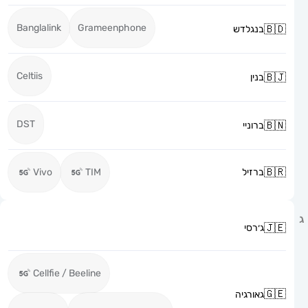
Banglalink
Grameenphone
בנגלדש
Celtiis
בנין
DST
ברוניי
ברזיל
TIM
Vivo
ג׳רסי
Cellfie / Beeline
גאורגיה