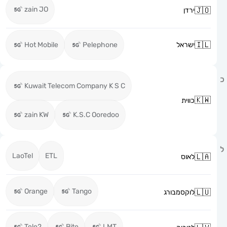
zain JO
ירדן
ישראל
Pelephone
Hot Mobile
Kuwait Telecom Company K S C
כווית
zain KW
K.S.C Ooredoo
LaoTel
ETL
לאוס
Orange
Tango
לוקסמבורג
Tele2
Bite
LMT