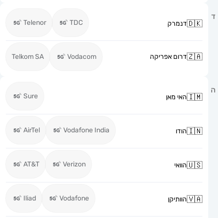
Telenor
TDC
דנמרק
דרום אפריקה
Vodacom
Telkom SA
Sure
האי מאן
AirTel
Vodafone India
הודו
AT&T
Verizon
הוואי
Iliad
Vodafone
הוותיקן