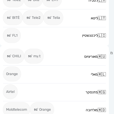
לטביה
BITĖ
Tele2
Telia
ליטא
ליכטנשטיין
FL1
CHILI
my.t
מאוריציוס
Orange
מאלי
Airtel
מדגסקר
Moldtelecom
Orange
מולדובה