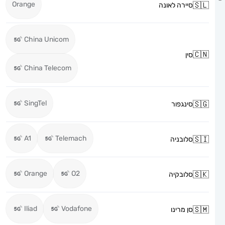
Orange
סיירה לאונה
China Unicom
סין
China Telecom
SingTel
סינגפור
A1
Telemach
סלובניה
Orange
O2
סלובקיה
Iliad
Vodafone
סן מרינו