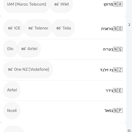
מרוקו
INWI
IAM (Maroc Telecom)
ICE
Telenor
Telia
נורווגיה
Glo
Airtel
ניגריה
One NZ (Vodafone)
ניו זילנד
Airtel
ניז׳ר
נפאל
Ncell