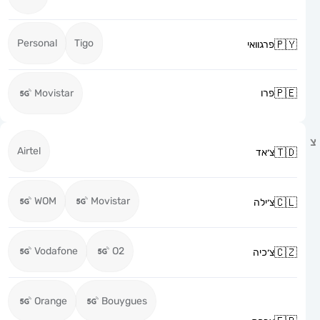
Personal
Tigo
פרגוואי
פרו
Movistar
Airtel
צ׳אד
WOM
Movistar
צ׳ילה
Vodafone
O2
צ׳כיה
Orange
Bouygues