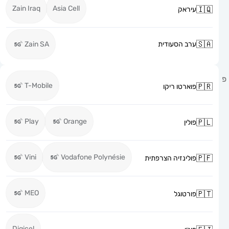
Zain Iraq
Asia Cell
עיראק
ערב הסעודית
Zain SA
T-Mobile
פוארטו ריקו
Play
Orange
פולין
Vini
Vodafone Polynésie
פולינזיה הצרפתית
MEO
פורטוגל
Digicel