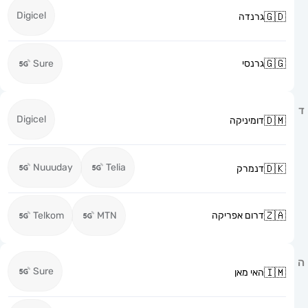
Digicel
גרנדה
גרנסי
Sure
Digicel
דומיניקה
Nuuuday
Telia
דנמרק
דרום אפריקה
MTN
Telkom
Sure
האי מאן