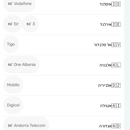
Vodafone
איסלנד
Eir
3
אירלנד
Tigo
אל סלבדור
One Albania
אלבניה
Mobilis
אלג׳יריה
Digicel
אנגילה
Andorra Telecom
אנדורה