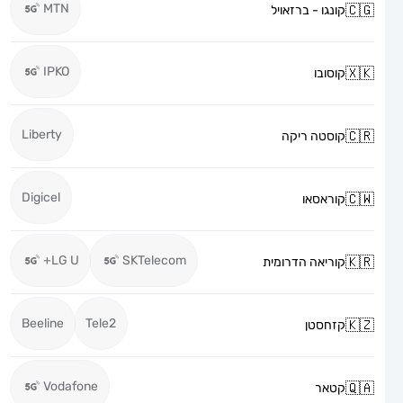
MTN
קונגו - ברזאויל
IPKO
קוסובו
Liberty
קוסטה ריקה
Digicel
קוראסאו
LG U+
SKTelecom
קוריאה הדרומית
Beeline
Tele2
קזחסטן
Vodafone
קטאר