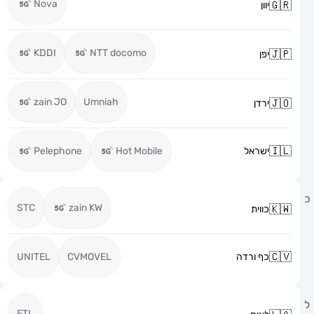
Nova
יוון
KDDI
NTT docomo
יפן
zain JO
Umniah
ירדן
ישראל
Hot Mobile
Pelephone
STC
zain KW
כווית
כף ורדה
CVMOVEL
UNITEL
ETL