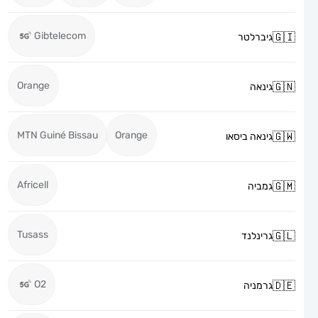
Gibtelecom
גיברלטר
Orange
גינאה
MTN Guiné Bissau
Orange
גינאה ביסאו
Africell
גמביה
Tusass
גרינלנד
O2
גרמניה