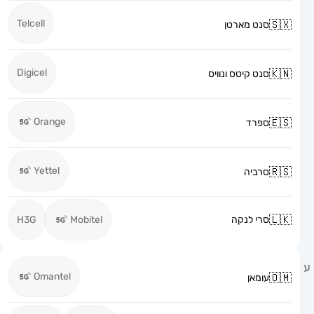
Telcell
סנט מארטן
Digicel
סנט קיטס ונוויס
Orange
ספרד
Yettel
סרביה
סרי לנקה
Mobitel
H3G
Omantel
עומאן