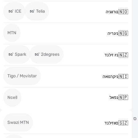
ICE
Telia
נורווגיה
MTN
ניגריה
Spark
2degrees
ניו זילנד
Tigo / Movistar
ניקרגואה
נפאל
Ncell
Swazi MTN
סווזילנד