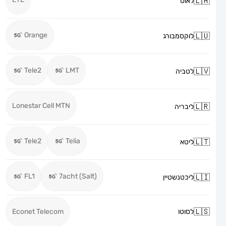
לאוס
Orange
לוקסמבורג
Tele2
LMT
לטביה
Lonestar Cell MTN
ליבריה
Tele2
Telia
ליטא
FL1
7acht (Salt)
ליכטנשטיין
לסוטו
Econet Telecom