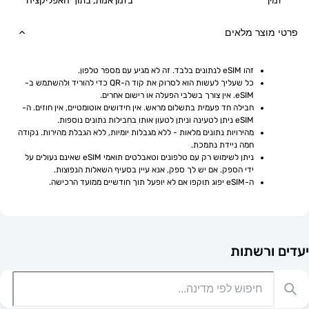
בזמן אמת, בתוך האפליקציה
וצר מלאים
זהו eSIM לנתונים בלבד. זה לא מגיע עם מספר טלפון.
כל שעליך לעשות הוא לסרוק את קוד ה-QR כדי להוריד ולהשתמש ב-
eSIM. אין צורך בשלבי הפעלה או רישום אחרים.
חבילה חד פעמית בתשלום מראש. אין חידושים אוטומטיים, אין חוזים. ה-
eSIM ניתן לטעינה וניתן לטעון אותו בחבילות נתונים נוספות.
מהירויות נתונים מלאות - ללא מגבלות יומיות, ללא הגבלת מהירות. נקודה 
חמה ניידת נתמכת.
ניתן לשימוש רק עם טלפונים וטאבלטים תואמי eSIM שאינם נעולים על 
ידי הספק. אם יש לך ספק, אנא עיין בסעיף השאלות הנפוצות.
ה-eSIM יפוג תוקפו אם לא יופעל תוך חודשיים ממועד הרכישה.
רשתות