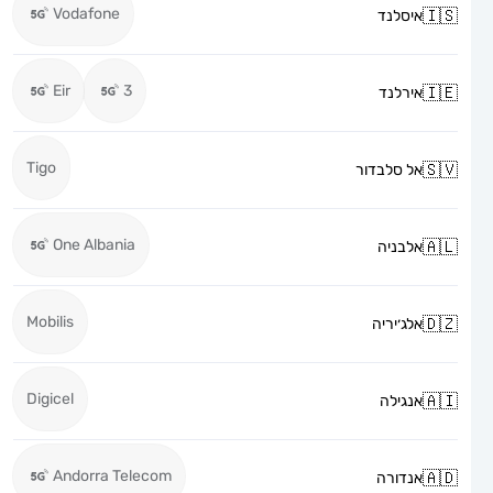
Vodafone
איסלנד
Eir
3
אירלנד
Tigo
אל סלבדור
One Albania
אלבניה
Mobilis
אלג׳יריה
Digicel
אנגילה
Andorra Telecom
אנדורה