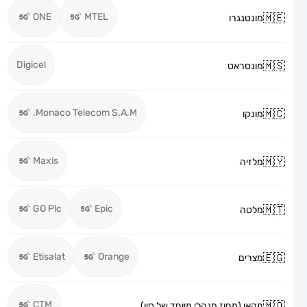
ONE
MTEL
מונטנגרו
Digicel
מונסראט
Monaco Telecom S.A.M.
מונקו
Maxis
מלזיה
GO Plc
Epic
מלטה
Etisalat
Orange
מצרים
CTM
מקאו (מחוז מנהלי מיוחד של סין)