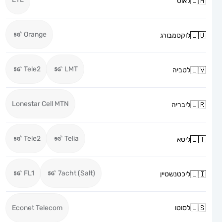
לאוס
Orange
לוקסמבורג
Tele2
LMT
לטביה
Lonestar Cell MTN
ליבריה
Tele2
Telia
ליטא
FL1
7acht (Salt)
ליכטנשטיין
לסוטו
Econet Telecom