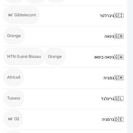
Gibtelecom
גיברלטר
Orange
גינאה
MTN Guiné Bissau
Orange
גינאה ביסאו
Africell
גמביה
Tusass
גרינלנד
O2
גרמניה