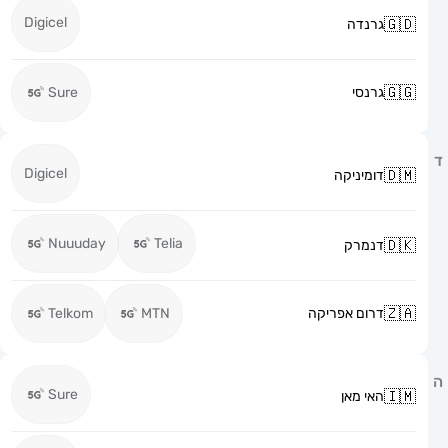
Digicel
גרנדה
גרנסי
Sure
Digicel
דומיניקה
Nuuuday
Telia
דנמרק
דרום אפריקה
MTN
Telkom
Sure
האי מאן