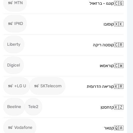
MTN
קונגו - ברזאויל
IPKO
קוסובו
Liberty
קוסטה ריקה
Digicel
קוראסאו
LG U+
SKTelecom
קוריאה הדרומית
Beeline
Tele2
קזחסטן
Vodafone
קטאר