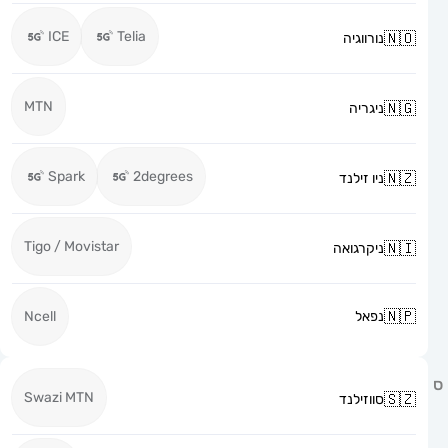
ICE
Telia
נורווגיה
MTN
ניגריה
Spark
2degrees
ניו זילנד
Tigo / Movistar
ניקרגואה
נפאל
Ncell
Swazi MTN
סווזילנד