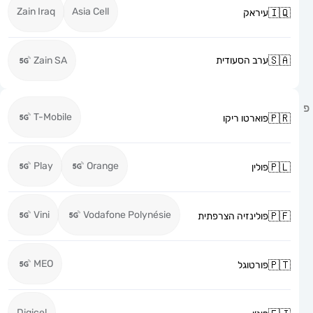
Zain Iraq
Asia Cell
עיראק
ערב הסעודית
Zain SA
T-Mobile
פוארטו ריקו
Play
Orange
פולין
Vini
Vodafone Polynésie
פולינזיה הצרפתית
MEO
פורטוגל
Digicel