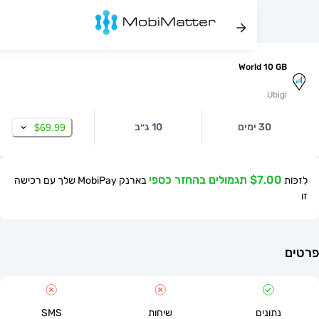
World 10
Ub
30 ימים
10 ג״ב
$69.99
$ תגמולים בהחזר כספי
בארנק MobiPay שלך עם רכישה
תונים
שיחות
SMS