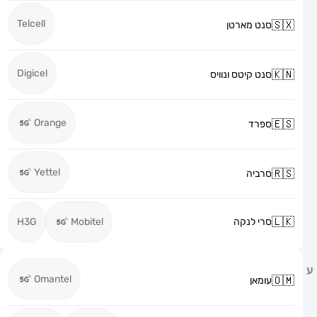
Telcell
סנט מארטן
Digicel
סנט קיטס ונוויס
Orange
ספרד
Yettel
סרביה
סרי לנקה
Mobitel
H3G
Omantel
עומאן