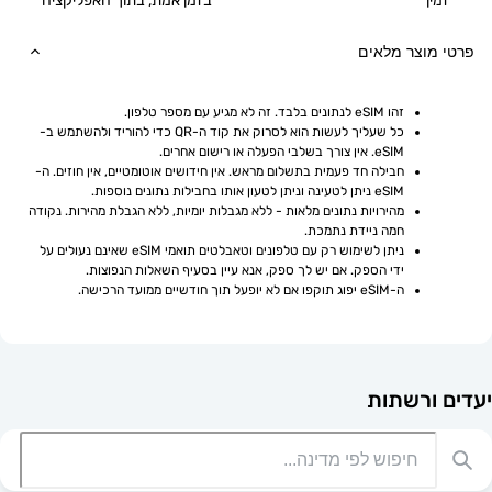
בזמן אמת, בתוך האפליקציה
וצר מלאים
זהו eSIM לנתונים בלבד. זה לא מגיע עם מספר טלפון.
כל שעליך לעשות הוא לסרוק את קוד ה-QR כדי להוריד ולהשתמש ב-
eSIM. אין צורך בשלבי הפעלה או רישום אחרים.
חבילה חד פעמית בתשלום מראש. אין חידושים אוטומטיים, אין חוזים. ה-
eSIM ניתן לטעינה וניתן לטעון אותו בחבילות נתונים נוספות.
מהירויות נתונים מלאות - ללא מגבלות יומיות, ללא הגבלת מהירות. נקודה 
חמה ניידת נתמכת.
ניתן לשימוש רק עם טלפונים וטאבלטים תואמי eSIM שאינם נעולים על 
ידי הספק. אם יש לך ספק, אנא עיין בסעיף השאלות הנפוצות.
ה-eSIM יפוג תוקפו אם לא יופעל תוך חודשיים ממועד הרכישה.
רשתות