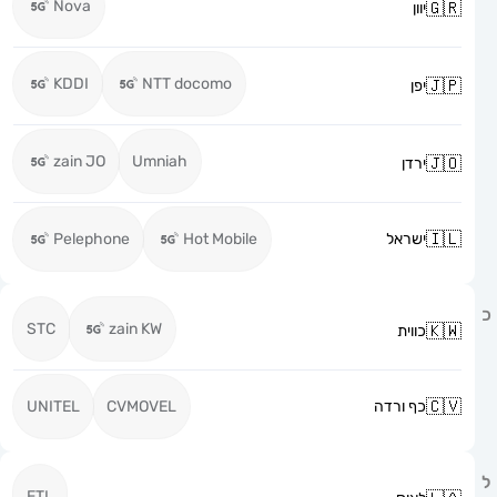
Nova
יוון
KDDI
NTT docomo
יפן
zain JO
Umniah
ירדן
ישראל
Hot Mobile
Pelephone
STC
zain KW
כווית
כף ורדה
CVMOVEL
UNITEL
ETL