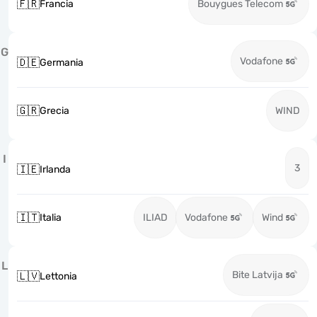
🇫🇷
Francia
Bouygues Telecom
G
Vodafone
🇩🇪
Germania
🇬🇷
Grecia
WIND
I
3
🇮🇪
Irlanda
🇮🇹
Italia
ILIAD
Vodafone
Wind
L
Bite Latvija
🇱🇻
Lettonia