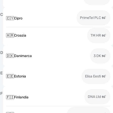
C
PrimeTel PLC
🇨🇾
Cipro
🇭🇷
Croazia
TM HR
D
🇩🇰
Danimarca
3 DK
E
🇪🇪
Estonia
Elisa Eesti
F
DNA Ltd
🇫🇮
Finlandia