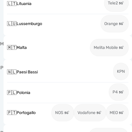
Tele2
🇱🇹
Lituania
🇱🇺
Lussemburgo
Orange
M
🇲🇹
Malta
Melita Mobile
P
KPN
🇳🇱
Paesi Bassi
P4
🇵🇱
Polonia
🇵🇹
Portogallo
NOS
Vodafone
MEO