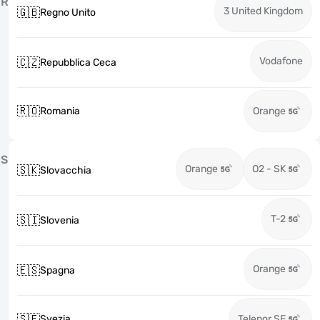
R
3 United Kingdom
🇬🇧
Regno Unito
Vodafone
🇨🇿
Repubblica Ceca
🇷🇴
Romania
Orange
S
Orange
O2 - SK
🇸🇰
Slovacchia
T-2
🇸🇮
Slovenia
Orange
🇪🇸
Spagna
🇸🇪
Svezia
Telenor SE