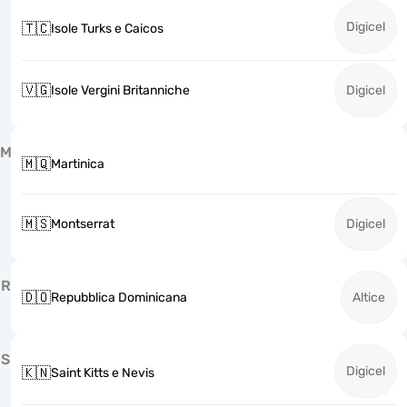
Digicel
🇹🇨
Isole Turks e Caicos
🇻🇬
Isole Vergini Britanniche
Digicel
M
🇲🇶
Martinica
🇲🇸
Montserrat
Digicel
R
🇩🇴
Repubblica Dominicana
Altice
S
Digicel
🇰🇳
Saint Kitts e Nevis