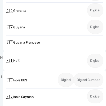
Digicel
🇬🇩
Grenada
Digicel
🇬🇾
Guyana
🇬🇫
Guyana Francese
H
🇭🇹
Haiti
Digicel
I
Digicel
Digicel Curacao
🇧🇶
Isole BES
Digicel
🇰🇾
Isole Cayman