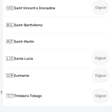
Digicel
🇻🇨
Saint Vincent e Grenadine
🇧🇱
Saint-Barthélemy
🇲🇫
Saint-Martin
Digicel
🇱🇨
Santa Lucia
🇸🇷
Suriname
Digicel
T
🇹🇹
Trinidad e Tobago
Digicel