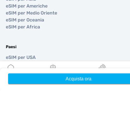
eSIM per Americhe
eSIM per Medio Oriente
eSIM per Oceania
eSIM per Africa
Paesi
eSIM per USA
eSIM per Giappone
eSIM per Canada
eSIM per Spagna
Acquista ora
Home
Le mie eSIM
Ricompense
eSIM per Italia
eSIM per Regno Unito
eSIM per Emirati Arabi Uniti
eSIM per Singapore
eSIM per Turchia