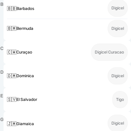
B
Digicel
🇧🇧
Barbados
🇧🇲
Bermuda
Digicel
C
🇨🇼
Curaçao
Digicel Curacao
D
🇩🇲
Dominica
Digicel
E
🇸🇻
El Salvador
Tigo
G
Digicel
🇯🇲
Giamaica