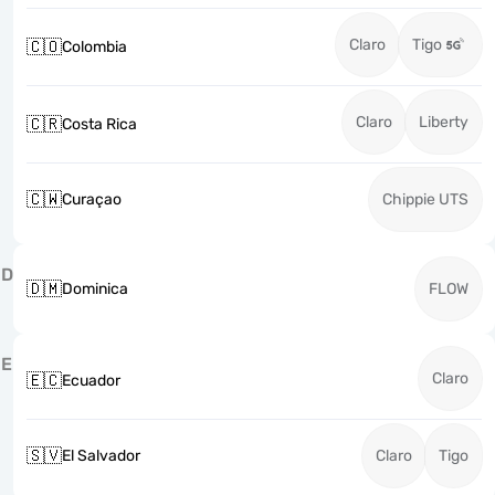
Claro
Tigo
🇨🇴
Colombia
Claro
Liberty
🇨🇷
Costa Rica
🇨🇼
Curaçao
Chippie UTS
D
🇩🇲
Dominica
FLOW
E
Claro
🇪🇨
Ecuador
🇸🇻
El Salvador
Claro
Tigo