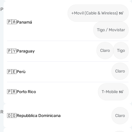
P
+Movil (Cable & Wireless)
🇵🇦
Panamá
Tigo / Movistar
Claro
Tigo
🇵🇾
Paraguay
Claro
🇵🇪
Perù
🇵🇷
Porto Rico
T-Mobile
R
🇩🇴
Repubblica Dominicana
Claro