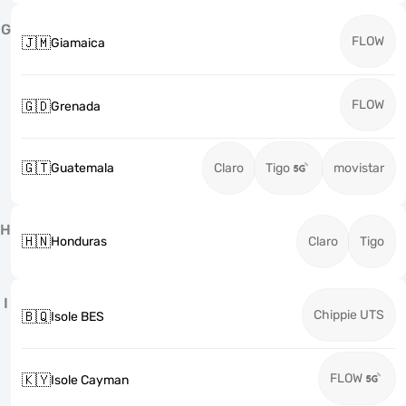
G
FLOW
🇯🇲
Giamaica
FLOW
🇬🇩
Grenada
🇬🇹
Guatemala
Claro
Tigo
movistar
H
🇭🇳
Honduras
Claro
Tigo
I
Chippie UTS
🇧🇶
Isole BES
FLOW
🇰🇾
Isole Cayman