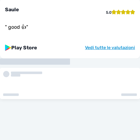
Saule
5.0
"
good 👍
"
Play Store
Vedi tutte le valutazioni