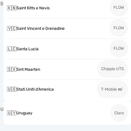
S
FLOW
🇰🇳
Saint Kitts e Nevis
FLOW
🇻🇨
Saint Vincent e Grenadine
FLOW
🇱🇨
Santa Lucia
Chippie UTS
🇸🇽
Sint Maarten
🇺🇸
Stati Uniti d'America
T-Mobile
U
🇺🇾
Uruguay
Claro