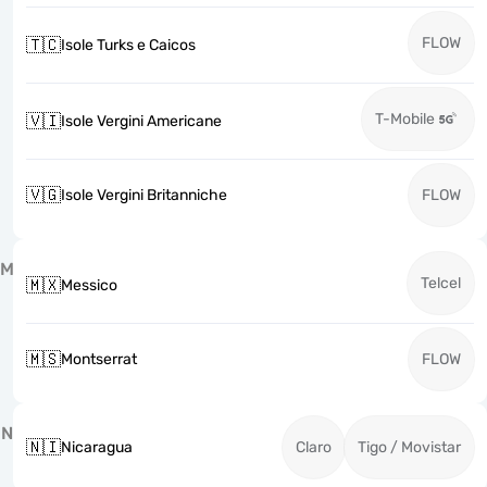
FLOW
🇹🇨
Isole Turks e Caicos
T-Mobile
🇻🇮
Isole Vergini Americane
🇻🇬
Isole Vergini Britanniche
FLOW
M
Telcel
🇲🇽
Messico
🇲🇸
Montserrat
FLOW
N
🇳🇮
Nicaragua
Claro
Tigo / Movistar