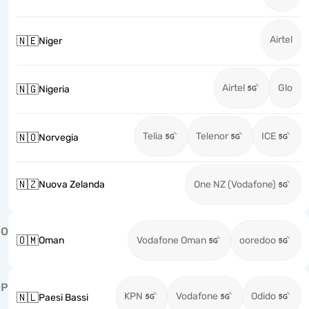
Airtel
🇳🇪
Niger
Airtel
Glo
🇳🇬
Nigeria
Telia
Telenor
ICE
🇳🇴
Norvegia
🇳🇿
Nuova Zelanda
One NZ (Vodafone)
O
🇴🇲
Oman
Vodafone Oman
ooredoo
P
KPN
Vodafone
Odido
🇳🇱
Paesi Bassi