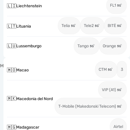
FL1
🇱🇮
Liechtenstein
Telia
Tele2
BITĖ
🇱🇹
Lituania
🇱🇺
Lussemburgo
Tango
Orange
M
CTM
3
🇲🇴
Macao
VIP (A1)
🇲🇰
Macedonia del Nord
T-Mobile (Makedonski Telecom)
Airtel
🇲🇬
Madagascar