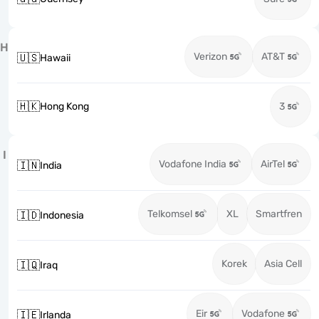
H
Verizon
AT&T
🇺🇸
Hawaii
🇭🇰
Hong Kong
3
I
Vodafone India
AirTel
🇮🇳
India
Telkomsel
XL
Smartfren
🇮🇩
Indonesia
Korek
Asia Cell
🇮🇶
Iraq
Eir
Vodafone
🇮🇪
Irlanda