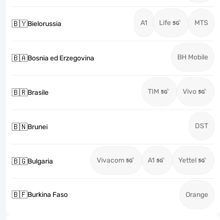
A1
Life
MTS
🇧🇾
Bielorussia
BH Mobile
🇧🇦
Bosnia ed Erzegovina
TIM
Vivo
🇧🇷
Brasile
DST
🇧🇳
Brunei
Vivacom
A1
Yettel
🇧🇬
Bulgaria
🇧🇫
Burkina Faso
Orange