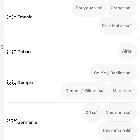
Bouygues
Orange
🇫🇷
Francia
Free Mobile
G
Airtel
🇬🇦
Gabon
Cellfie / Beeline
🇬🇪
Georgia
Geocell / Silknet
Magticom
O2
Vodafone
🇩🇪
Germania
Telekom.de