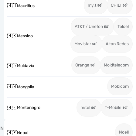
my.t
CHILI
🇲🇺
Mauritius
AT&T / Unefon
Telcel
🇲🇽
Messico
Movistar
Altan Redes
Orange
Moldtelecom
🇲🇩
Moldavia
Mobicom
🇲🇳
Mongolia
🇲🇪
Montenegro
m:tel
T-Mobile
N
Ncell
🇳🇵
Nepal