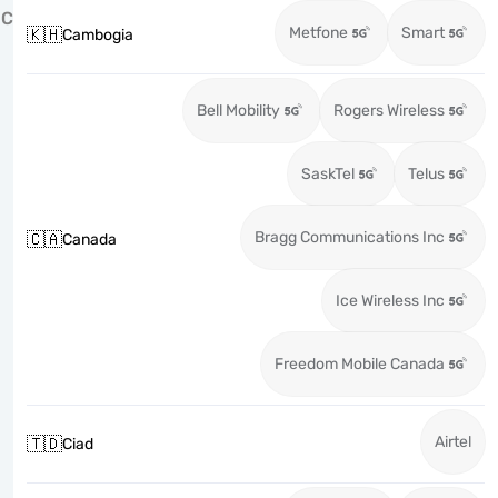
C
Metfone
Smart
🇰🇭
Cambogia
Bell Mobility
Rogers Wireless
SaskTel
Telus
Bragg Communications Inc
🇨🇦
Canada
Ice Wireless Inc
Freedom Mobile Canada
Airtel
🇹🇩
Ciad