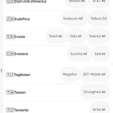
Verizon
AT&T
🇺🇸
Stati Uniti d'America
Vodacom
Telkom SA
🇿🇦
Sudafrica
Tele2
Telia
Telenor
🇸🇪
Svezia
🇨🇭
Svizzera
Sunrise
Salt
T
Megafon
ZET-Mobile
🇹🇯
Tagikistan
Chunghwa
🇹🇼
Taiwan
Airtel
🇹🇿
Tanzania