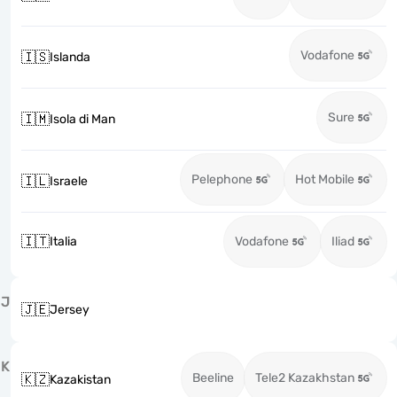
Vodafone
🇮🇸
Islanda
Sure
🇮🇲
Isola di Man
Pelephone
Hot Mobile
🇮🇱
Israele
🇮🇹
Italia
Vodafone
Iliad
J
🇯🇪
Jersey
K
Beeline
Tele2 Kazakhstan
🇰🇿
Kazakistan