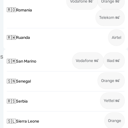
Vodafone
Orange
🇷🇴
Romania
Telekom
🇷🇼
Ruanda
Airtel
S
Vodafone
Iliad
🇸🇲
San Marino
Orange
🇸🇳
Senegal
Yettel
🇷🇸
Serbia
Orange
🇸🇱
Sierra Leone