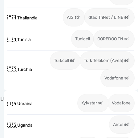
AIS
dtac TriNet / LINE
🇹🇭
Thailandia
Tunicell
OOREDOO TN
🇹🇳
Tunisia
Turkcell
Türk Telekom (Avea)
🇹🇷
Turchia
Vodafone
U
Kyivstar
Vodafone
🇺🇦
Ucraina
Airtel
🇺🇬
Uganda