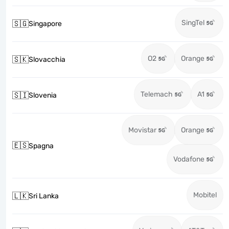
SingTel
🇸🇬
Singapore
O2
Orange
🇸🇰
Slovacchia
Telemach
A1
🇸🇮
Slovenia
Movistar
Orange
🇪🇸
Spagna
Vodafone
Mobitel
🇱🇰
Sri Lanka