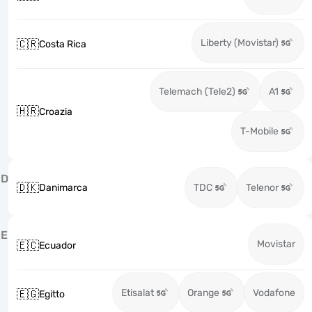
Liberty (Movistar)
🇨🇷
Costa Rica
Telemach (Tele2)
A1
🇭🇷
Croazia
T-Mobile
D
🇩🇰
Danimarca
TDC
Telenor
E
Movistar
🇪🇨
Ecuador
Etisalat
Orange
Vodafone
🇪🇬
Egitto