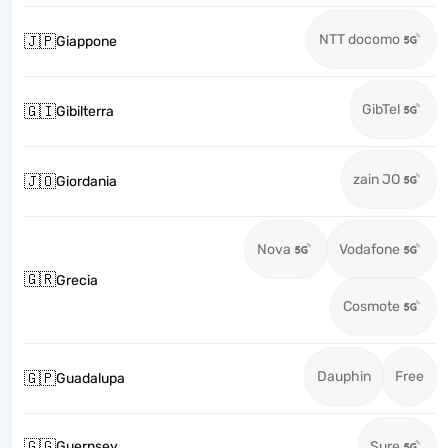
NTT docomo
🇯🇵
Giappone
GibTel
🇬🇮
Gibilterra
zain JO
🇯🇴
Giordania
Nova
Vodafone
🇬🇷
Grecia
Cosmote
Dauphin
Free
🇬🇵
Guadalupa
🇬🇬
Guernsey
Sure