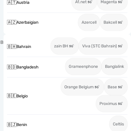
A1.net
Magenta
🇦🇹
Austria
🇦🇿
Azerbaigian
Azercell
Bakcell
B
zain BH
Viva (STC Bahrain)
🇧🇭
Bahrain
Grameenphone
Banglalink
🇧🇩
Bangladesh
Orange Belgium
Base
🇧🇪
Belgio
Proximus
Celtiis
🇧🇯
Benin