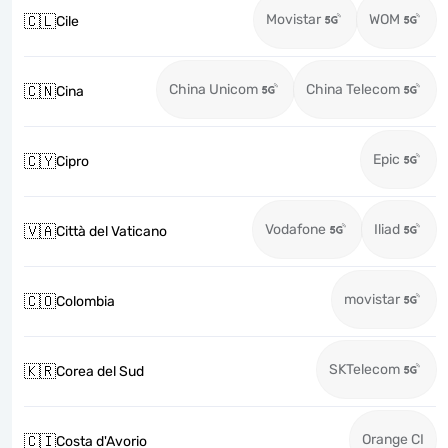
Movistar
WOM
🇨🇱
Cile
China Unicom
China Telecom
🇨🇳
Cina
Epic
🇨🇾
Cipro
Vodafone
Iliad
🇻🇦
Città del Vaticano
movistar
🇨🇴
Colombia
SKTelecom
🇰🇷
Corea del Sud
Orange CI
🇨🇮
Costa d'Avorio