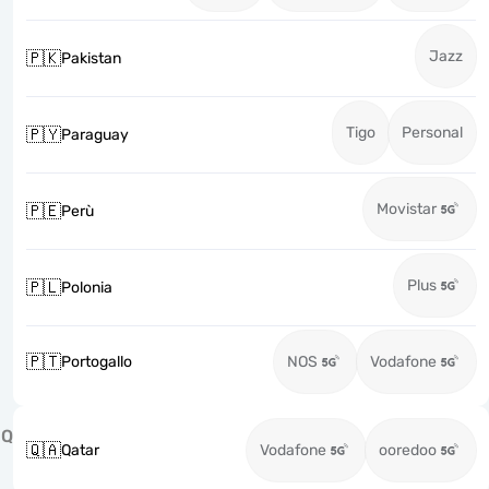
Jazz
🇵🇰
Pakistan
Tigo
Personal
🇵🇾
Paraguay
Movistar
🇵🇪
Perù
Plus
🇵🇱
Polonia
🇵🇹
Portogallo
NOS
Vodafone
Q
🇶🇦
Qatar
Vodafone
ooredoo