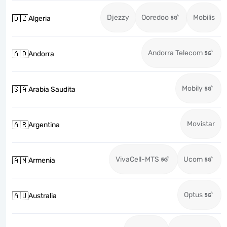
Djezzy
Ooredoo
Mobilis
🇩🇿
Algeria
Andorra Telecom
🇦🇩
Andorra
Mobily
🇸🇦
Arabia Saudita
Movistar
🇦🇷
Argentina
VivaCell-MTS
Ucom
🇦🇲
Armenia
Optus
🇦🇺
Australia