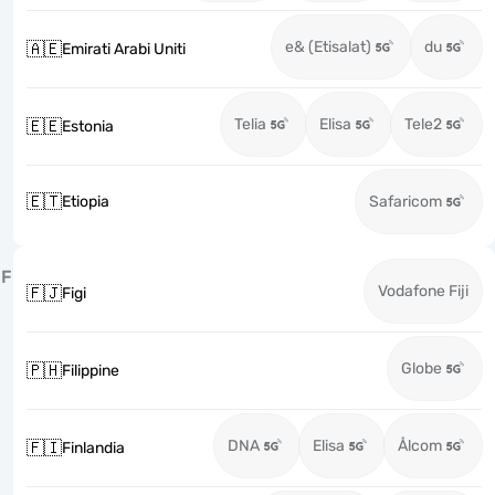
e& (Etisalat)
du
🇦🇪
Emirati Arabi Uniti
Telia
Elisa
Tele2
🇪🇪
Estonia
🇪🇹
Etiopia
Safaricom
F
Vodafone Fiji
🇫🇯
Figi
Globe
🇵🇭
Filippine
DNA
Elisa
Ålcom
🇫🇮
Finlandia