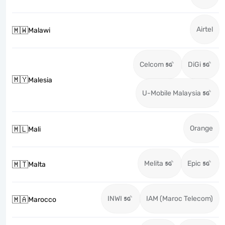
Airtel
🇲🇼
Malawi
Celcom
DiGi
🇲🇾
Malesia
U-Mobile Malaysia
Orange
🇲🇱
Mali
Melita
Epic
🇲🇹
Malta
INWI
IAM (Maroc Telecom)
🇲🇦
Marocco