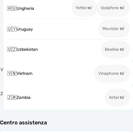
Yettel
Vodafone
🇭🇺
Ungheria
Movistar
🇺🇾
Uruguay
🇺🇿
Uzbekistan
Beeline
V
🇻🇳
Vietnam
Vinaphone
Z
🇿🇲
Zambia
Airtel
Centro assistenza