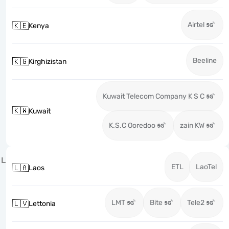
Airtel
🇰🇪
Kenya
Beeline
🇰🇬
Kirghizistan
Kuwait Telecom Company K S C
🇰🇼
Kuwait
K.S.C Ooredoo
zain KW
L
ETL
LaoTel
🇱🇦
Laos
LMT
Bite
Tele2
🇱🇻
Lettonia