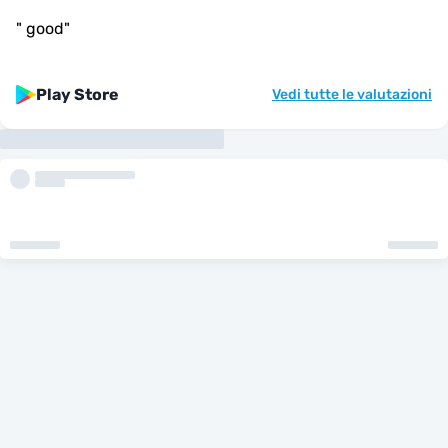
"
good
"
Play Store
Vedi tutte le valutazioni