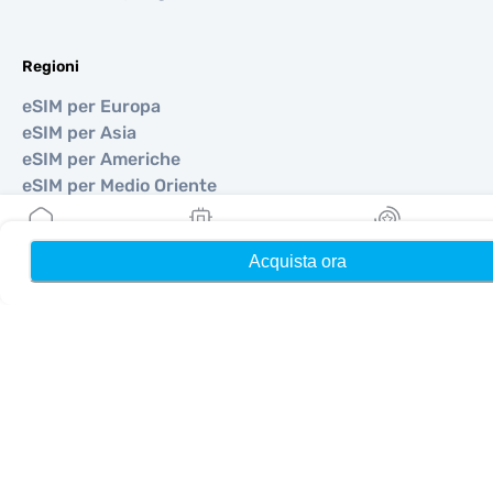
Regioni
eSIM per Europa
eSIM per Asia
eSIM per Americhe
eSIM per Medio Oriente
eSIM per Oceania
eSIM per Africa
Acquista ora
Home
Le mie eSIM
Ricompense
Paesi
eSIM per USA
eSIM per Giappone
eSIM per Canada
eSIM per Spagna
eSIM per Italia
eSIM per Regno Unito