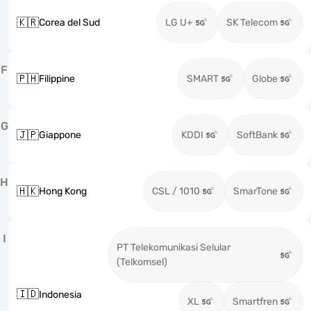
🇰🇷
Corea del Sud
LG U+
SK Telecom
F
🇵🇭
Filippine
SMART
Globe
G
🇯🇵
Giappone
KDDI
SoftBank
H
🇭🇰
Hong Kong
CSL / 1010
SmarTone
I
PT Telekomunikasi Selular
(Telkomsel)
🇮🇩
Indonesia
XL
Smartfren