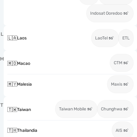
Indosat Ooredoo
L
🇱🇦
Laos
LaoTel
ETL
M
CTM
🇲🇴
Macao
🇲🇾
Malesia
Maxis
T
Taiwan Mobile
Chunghwa
🇹🇼
Taiwan
🇹🇭
Thailandia
AIS