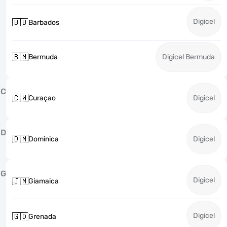
Digicel
🇧🇧
Barbados
🇧🇲
Bermuda
Digicel Bermuda
C
🇨🇼
Curaçao
Digicel
D
🇩🇲
Dominica
Digicel
G
Digicel
🇯🇲
Giamaica
Digicel
🇬🇩
Grenada