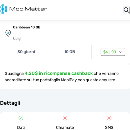
Caribbean 10 GB
Ubigi
30 giorni
10 GB
$41.99
4.20$ in ricompense cashback
Guadagna
che verranno
accreditate sul tuo portafoglio MobiPay con questo acquisto
Dettagli
Dati
Chiamate
SMS