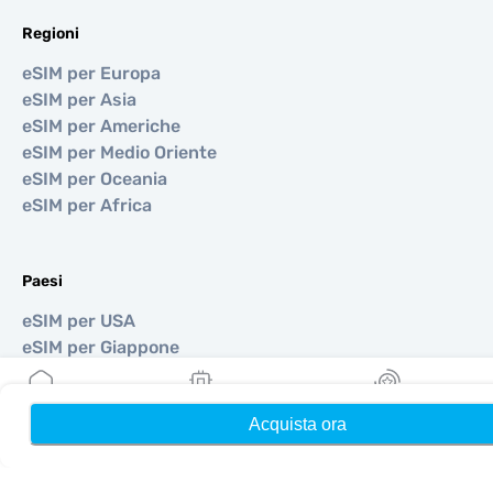
Regioni
eSIM per Europa
eSIM per Asia
eSIM per Americhe
eSIM per Medio Oriente
eSIM per Oceania
eSIM per Africa
Paesi
eSIM per USA
eSIM per Giappone
eSIM per Canada
eSIM per Spagna
Acquista ora
Home
Le mie eSIM
Ricompense
eSIM per Italia
eSIM per Regno Unito
eSIM per Emirati Arabi Uniti