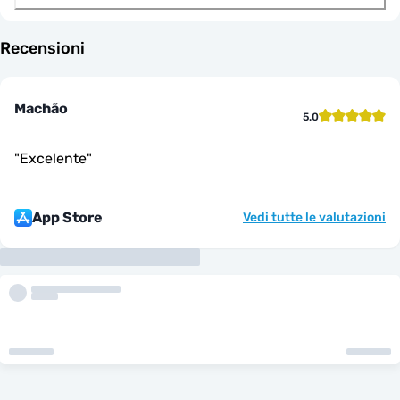
Recensioni
Machão
5.0
"
Excelente
"
App Store
Vedi tutte le valutazioni