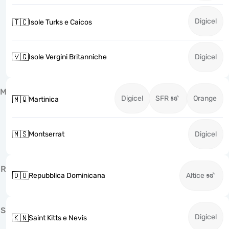
Digicel
🇹🇨
Isole Turks e Caicos
🇻🇬
Isole Vergini Britanniche
Digicel
M
Digicel
SFR
Orange
🇲🇶
Martinica
🇲🇸
Montserrat
Digicel
R
🇩🇴
Repubblica Dominicana
Altice
S
Digicel
🇰🇳
Saint Kitts e Nevis