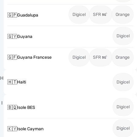
Digicel
SFR
Orange
🇬🇵
Guadalupa
Digicel
🇬🇾
Guyana
🇬🇫
Guyana Francese
Digicel
SFR
Orange
H
🇭🇹
Haiti
Digicel
I
Digicel
🇧🇶
Isole BES
Digicel
🇰🇾
Isole Cayman