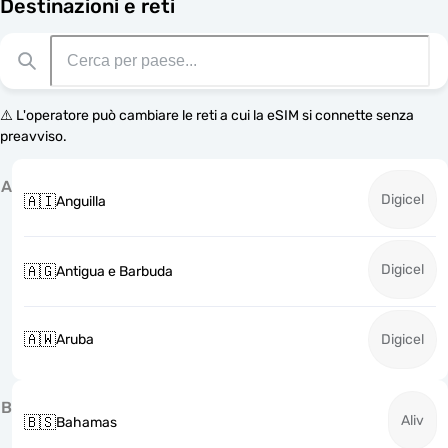
Destinazioni e reti
⚠️ L'operatore può cambiare le reti a cui la eSIM si connette senza
preavviso.
A
Digicel
🇦🇮
Anguilla
Digicel
🇦🇬
Antigua e Barbuda
🇦🇼
Aruba
Digicel
B
Aliv
🇧🇸
Bahamas