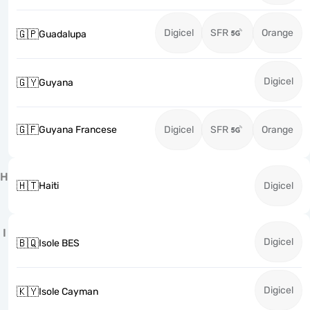
Digicel
SFR
Orange
🇬🇵
Guadalupa
Digicel
🇬🇾
Guyana
🇬🇫
Guyana Francese
Digicel
SFR
Orange
H
🇭🇹
Haiti
Digicel
I
Digicel
🇧🇶
Isole BES
Digicel
🇰🇾
Isole Cayman