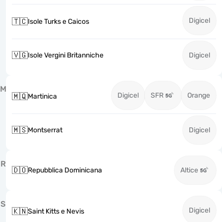
Digicel
🇹🇨
Isole Turks e Caicos
🇻🇬
Isole Vergini Britanniche
Digicel
M
Digicel
SFR
Orange
🇲🇶
Martinica
🇲🇸
Montserrat
Digicel
R
🇩🇴
Repubblica Dominicana
Altice
S
Digicel
🇰🇳
Saint Kitts e Nevis