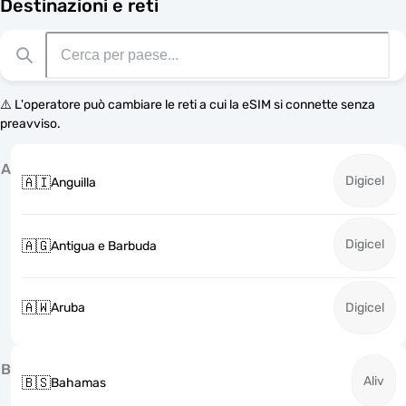
Destinazioni e reti
⚠️ L'operatore può cambiare le reti a cui la eSIM si connette senza
preavviso.
A
Digicel
🇦🇮
Anguilla
Digicel
🇦🇬
Antigua e Barbuda
🇦🇼
Aruba
Digicel
B
Aliv
🇧🇸
Bahamas