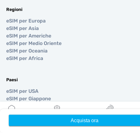
Regioni
eSIM per Europa
eSIM per Asia
eSIM per Americhe
eSIM per Medio Oriente
eSIM per Oceania
eSIM per Africa
Paesi
eSIM per USA
eSIM per Giappone
eSIM per Canada
eSIM per Spagna
Acquista ora
Home
Le mie eSIM
Ricompense
eSIM per Italia
eSIM per Regno Unito
eSIM per Emirati Arabi Uniti