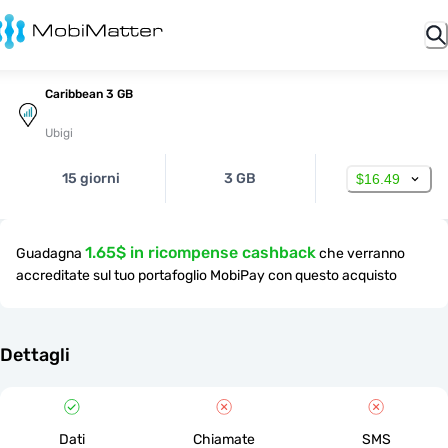
Caribbean 3 GB
Ubigi
15 giorni
3 GB
$16.49
1.65$ in ricompense cashback
Guadagna
che verranno
accreditate sul tuo portafoglio MobiPay con questo acquisto
Dettagli
Dati
Chiamate
SMS