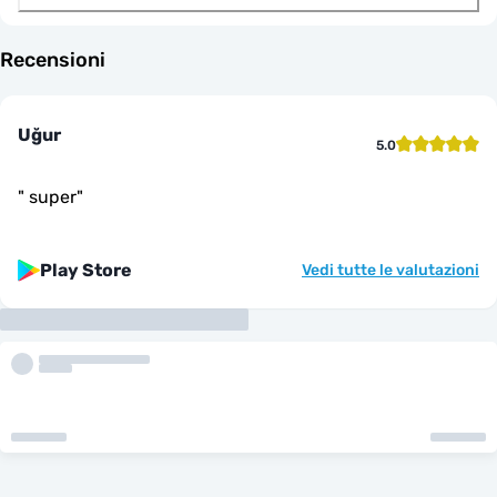
Recensioni
Uğur
5.0
"
super
"
Play Store
Vedi tutte le valutazioni