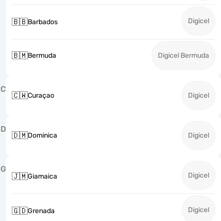
Digicel
🇧🇧
Barbados
🇧🇲
Bermuda
Digicel Bermuda
C
🇨🇼
Curaçao
Digicel
D
🇩🇲
Dominica
Digicel
G
Digicel
🇯🇲
Giamaica
Digicel
🇬🇩
Grenada