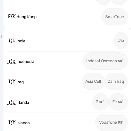
🇭🇰
Hong Kong
SmarTone
I
Jio
🇮🇳
India
Indosat Ooredoo
🇮🇩
Indonesia
Asia Cell
Zain Iraq
🇮🇶
Iraq
3
Eir
🇮🇪
Irlanda
Vodafone
🇮🇸
Islanda