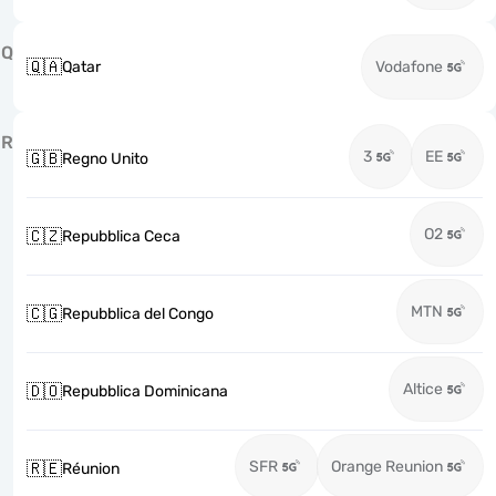
Q
🇶🇦
Qatar
Vodafone
R
3
EE
🇬🇧
Regno Unito
O2
🇨🇿
Repubblica Ceca
MTN
🇨🇬
Repubblica del Congo
Altice
🇩🇴
Repubblica Dominicana
SFR
Orange Reunion
🇷🇪
Réunion