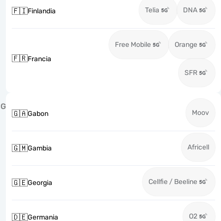
Telia
DNA
🇫🇮
Finlandia
Free Mobile
Orange
🇫🇷
Francia
SFR
G
Moov
🇬🇦
Gabon
Africell
🇬🇲
Gambia
Cellfie / Beeline
🇬🇪
Georgia
O2
🇩🇪
Germania