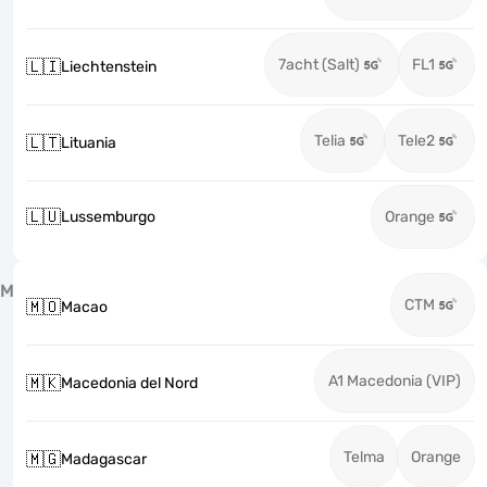
7acht (Salt)
FL1
🇱🇮
Liechtenstein
Telia
Tele2
🇱🇹
Lituania
🇱🇺
Lussemburgo
Orange
M
CTM
🇲🇴
Macao
A1 Macedonia (VIP)
🇲🇰
Macedonia del Nord
Telma
Orange
🇲🇬
Madagascar