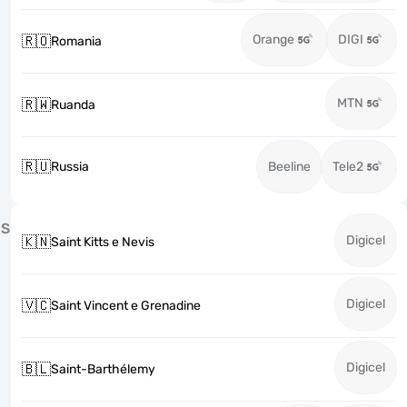
Orange
DIGI
🇷🇴
Romania
MTN
🇷🇼
Ruanda
🇷🇺
Russia
Beeline
Tele2
S
Digicel
🇰🇳
Saint Kitts e Nevis
Digicel
🇻🇨
Saint Vincent e Grenadine
Digicel
🇧🇱
Saint-Barthélemy