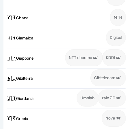
MTN
🇬🇭
Ghana
Digicel
🇯🇲
Giamaica
NTT docomo
KDDI
🇯🇵
Giappone
Gibtelecom
🇬🇮
Gibilterra
Umniah
zain JO
🇯🇴
Giordania
Nova
🇬🇷
Grecia