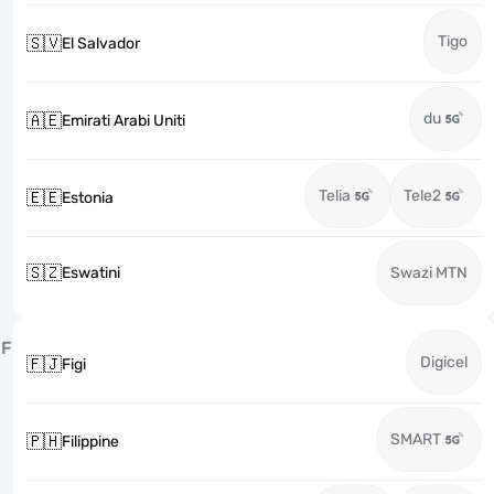
Tigo
🇸🇻
El Salvador
du
🇦🇪
Emirati Arabi Uniti
Telia
Tele2
🇪🇪
Estonia
🇸🇿
Eswatini
Swazi MTN
F
Digicel
🇫🇯
Figi
SMART
🇵🇭
Filippine