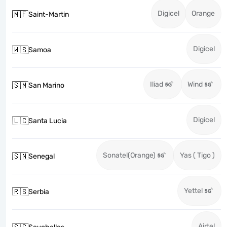
Digicel
Orange
🇲🇫
Saint-Martin
Digicel
🇼🇸
Samoa
Iliad
Wind
🇸🇲
San Marino
Digicel
🇱🇨
Santa Lucia
Sonatel(Orange)
Yas ( Tigo )
🇸🇳
Senegal
Yettel
🇷🇸
Serbia
Airtel