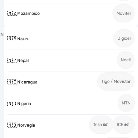
🇲🇿
Mozambico
Movitel
N
Digicel
🇳🇷
Nauru
Ncell
🇳🇵
Nepal
Tigo / Movistar
🇳🇮
Nicaragua
MTN
🇳🇬
Nigeria
Telia
ICE
🇳🇴
Norvegia