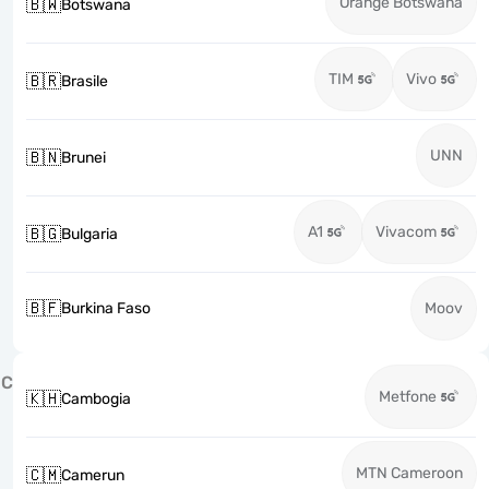
Orange Botswana
🇧🇼
Botswana
TIM
Vivo
🇧🇷
Brasile
UNN
🇧🇳
Brunei
A1
Vivacom
🇧🇬
Bulgaria
🇧🇫
Burkina Faso
Moov
C
Metfone
🇰🇭
Cambogia
MTN Cameroon
🇨🇲
Camerun