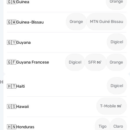
Orange
🇬🇳
Guinea
Orange
MTN Guiné Bissau
🇬🇼
Guinea-Bissau
Digicel
🇬🇾
Guyana
🇬🇫
Guyana Francese
Digicel
SFR
Orange
H
Digicel
🇭🇹
Haiti
T-Mobile
🇺🇸
Hawaii
Tigo
Claro
🇭🇳
Honduras