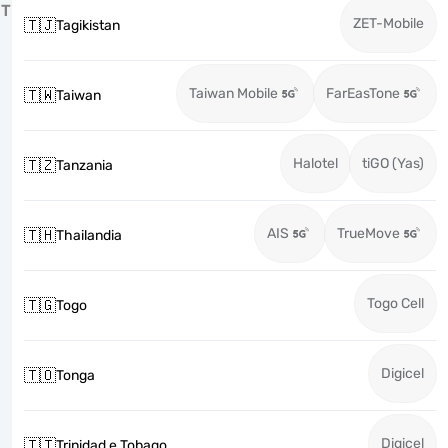
T
ZET-Mobile
🇹🇯
Tagikistan
Taiwan Mobile
FarEasTone
🇹🇼
Taiwan
Halotel
tiGO (Yas)
🇹🇿
Tanzania
AIS
TrueMove
🇹🇭
Thailandia
Togo Cell
🇹🇬
Togo
Digicel
🇹🇴
Tonga
Digicel
🇹🇹
Trinidad e Tobago