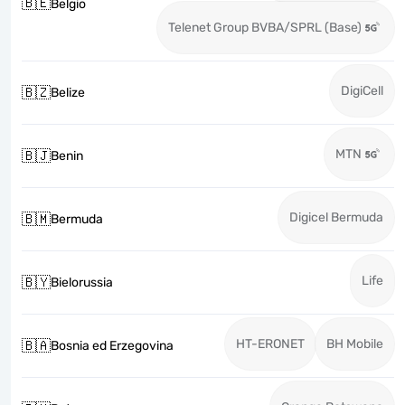
🇧🇪
Belgio
Telenet Group BVBA/SPRL (Base)
DigiCell
🇧🇿
Belize
MTN
🇧🇯
Benin
Digicel Bermuda
🇧🇲
Bermuda
Life
🇧🇾
Bielorussia
HT-ERONET
BH Mobile
🇧🇦
Bosnia ed Erzegovina