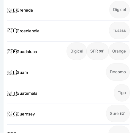
Digicel
🇬🇩
Grenada
Tusass
🇬🇱
Groenlandia
Digicel
SFR
Orange
🇬🇵
Guadalupa
Docomo
🇬🇺
Guam
Tigo
🇬🇹
Guatemala
Sure
🇬🇬
Guernsey