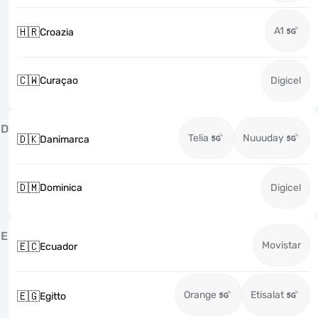
A1
🇭🇷
Croazia
🇨🇼
Curaçao
Digicel
D
Telia
Nuuuday
🇩🇰
Danimarca
🇩🇲
Dominica
Digicel
E
Movistar
🇪🇨
Ecuador
Orange
Etisalat
🇪🇬
Egitto