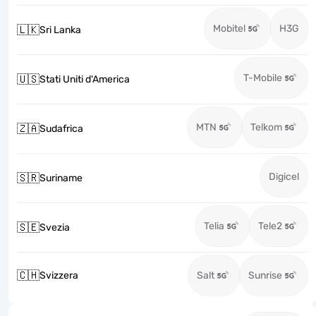
Mobitel
H3G
🇱🇰
Sri Lanka
T-Mobile
🇺🇸
Stati Uniti d'America
MTN
Telkom
🇿🇦
Sudafrica
Digicel
🇸🇷
Suriname
Telia
Tele2
🇸🇪
Svezia
🇨🇭
Svizzera
Salt
Sunrise