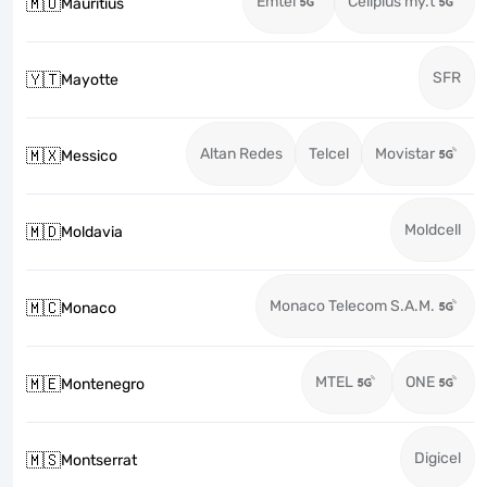
Emtel
Cellplus my.t
🇲🇺
Mauritius
SFR
🇾🇹
Mayotte
Altan Redes
Telcel
Movistar
🇲🇽
Messico
Moldcell
🇲🇩
Moldavia
Monaco Telecom S.A.M.
🇲🇨
Monaco
MTEL
ONE
🇲🇪
Montenegro
Digicel
🇲🇸
Montserrat