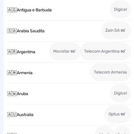
Digicel
🇦🇬
Antigua e Barbuda
Zain SA
🇸🇦
Arabia Saudita
Movistar
Telecom Argentina
🇦🇷
Argentina
Telecom Armenia
🇦🇲
Armenia
Digicel
🇦🇼
Aruba
Optus
🇦🇺
Australia