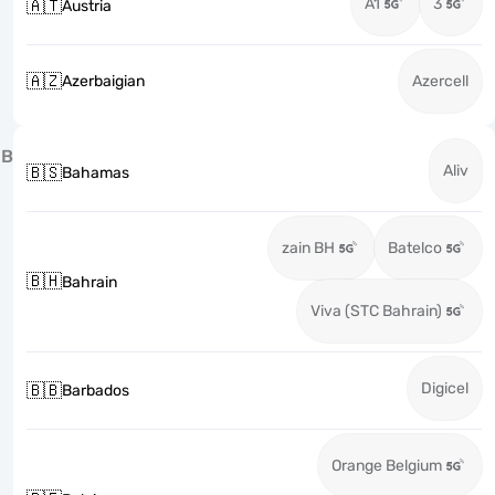
A1
3
🇦🇹
Austria
🇦🇿
Azerbaigian
Azercell
B
Aliv
🇧🇸
Bahamas
zain BH
Batelco
🇧🇭
Bahrain
Viva (STC Bahrain)
Digicel
🇧🇧
Barbados
Orange Belgium