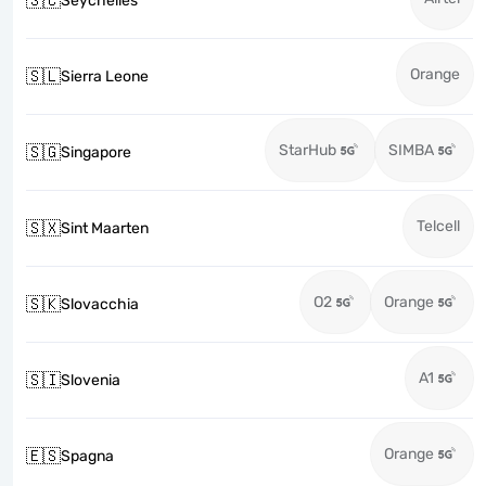
🇸🇨
Seychelles
Orange
🇸🇱
Sierra Leone
StarHub
SIMBA
🇸🇬
Singapore
Telcell
🇸🇽
Sint Maarten
O2
Orange
🇸🇰
Slovacchia
A1
🇸🇮
Slovenia
Orange
🇪🇸
Spagna