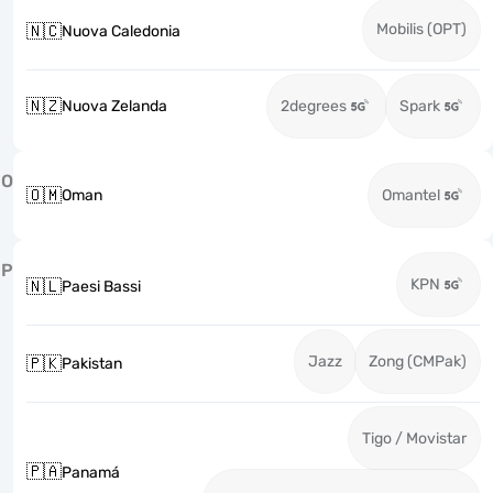
Mobilis (OPT)
🇳🇨
Nuova Caledonia
🇳🇿
Nuova Zelanda
2degrees
Spark
O
🇴🇲
Oman
Omantel
P
KPN
🇳🇱
Paesi Bassi
Jazz
Zong (CMPak)
🇵🇰
Pakistan
Tigo / Movistar
🇵🇦
Panamá