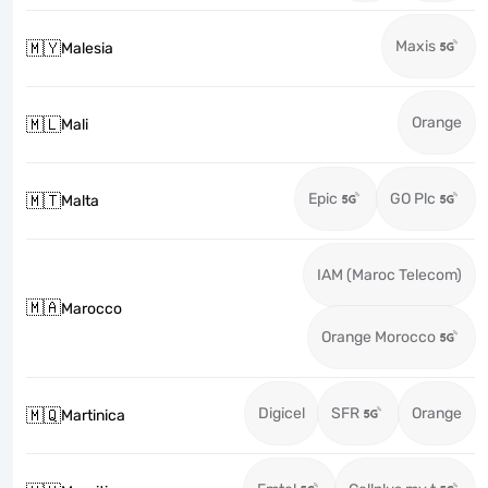
Maxis
🇲🇾
Malesia
Orange
🇲🇱
Mali
Epic
GO Plc
🇲🇹
Malta
IAM (Maroc Telecom)
🇲🇦
Marocco
Orange Morocco
Digicel
SFR
Orange
🇲🇶
Martinica