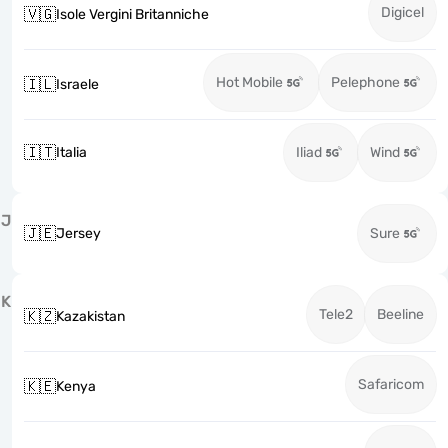
Digicel
🇻🇬
Isole Vergini Britanniche
Hot Mobile
Pelephone
🇮🇱
Israele
🇮🇹
Italia
Iliad
Wind
J
🇯🇪
Jersey
Sure
K
Tele2
Beeline
🇰🇿
Kazakistan
Safaricom
🇰🇪
Kenya