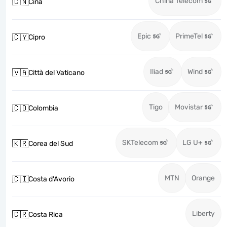
China Telecom
🇨🇳
Cina
Epic
PrimeTel
🇨🇾
Cipro
Iliad
Wind
🇻🇦
Città del Vaticano
Tigo
Movistar
🇨🇴
Colombia
SKTelecom
LG U+
🇰🇷
Corea del Sud
MTN
Orange
🇨🇮
Costa d'Avorio
Liberty
🇨🇷
Costa Rica