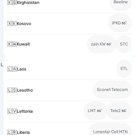
Beeline
🇰🇬
Kirghizistan
IPKO
🇽🇰
Kosovo
🇰🇼
Kuwait
zain KW
STC
L
ETL
🇱🇦
Laos
Econet Telecom
🇱🇸
Lesotho
LMT
Tele2
🇱🇻
Lettonia
Lonestar Cell MTN
🇱🇷
Liberia