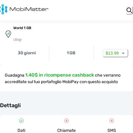
World 1 GB
Ubigi
30 giorni
1 GB
$13.99
1.40$ in ricompense cashback
Guadagna
che verranno
accreditate sul tuo portafoglio MobiPay con questo acquisto
Dettagli
Dati
Chiamate
SMS