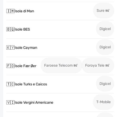
Sure
🇮🇲
Isola di Man
Digicel
🇧🇶
Isole BES
Digicel
🇰🇾
Isole Cayman
Faroese Telecom
Foroya Tele
🇫🇴
Isole Fær Øer
Digicel
🇹🇨
Isole Turks e Caicos
T-Mobile
🇻🇮
Isole Vergini Americane