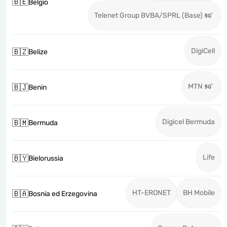
🇧🇪
Belgio
Telenet Group BVBA/SPRL (Base)
DigiCell
🇧🇿
Belize
MTN
🇧🇯
Benin
Digicel Bermuda
🇧🇲
Bermuda
Life
🇧🇾
Bielorussia
HT-ERONET
BH Mobile
🇧🇦
Bosnia ed Erzegovina