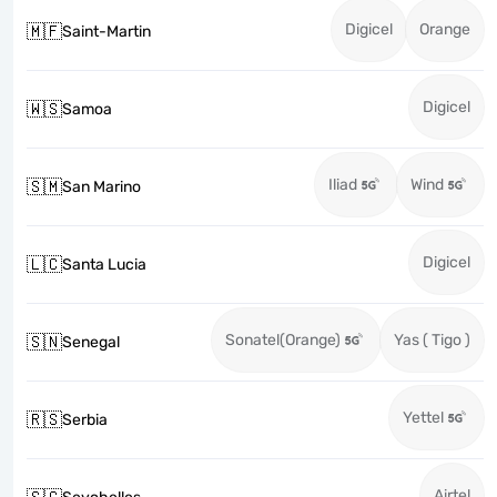
Digicel
Orange
🇲🇫
Saint-Martin
Digicel
🇼🇸
Samoa
Iliad
Wind
🇸🇲
San Marino
Digicel
🇱🇨
Santa Lucia
Sonatel(Orange)
Yas ( Tigo )
🇸🇳
Senegal
Yettel
🇷🇸
Serbia
Airtel