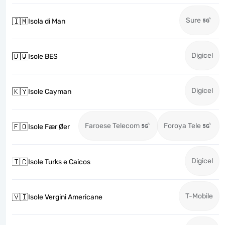
Sure
🇮🇲
Isola di Man
Digicel
🇧🇶
Isole BES
Digicel
🇰🇾
Isole Cayman
Faroese Telecom
Foroya Tele
🇫🇴
Isole Fær Øer
Digicel
🇹🇨
Isole Turks e Caicos
T-Mobile
🇻🇮
Isole Vergini Americane