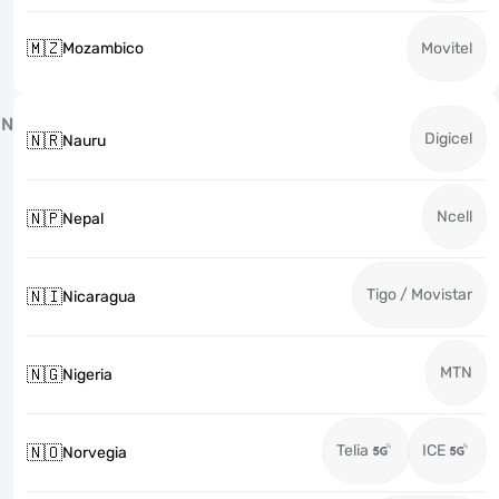
🇲🇿
Mozambico
Movitel
N
Digicel
🇳🇷
Nauru
Ncell
🇳🇵
Nepal
Tigo / Movistar
🇳🇮
Nicaragua
MTN
🇳🇬
Nigeria
Telia
ICE
🇳🇴
Norvegia