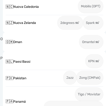
Mobilis (OPT)
🇳🇨
Nuova Caledonia
🇳🇿
Nuova Zelanda
2degrees
Spark
O
🇴🇲
Oman
Omantel
P
KPN
🇳🇱
Paesi Bassi
Jazz
Zong (CMPak)
🇵🇰
Pakistan
Tigo / Movistar
🇵🇦
Panamá