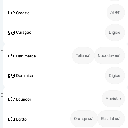
A1
🇭🇷
Croazia
🇨🇼
Curaçao
Digicel
D
Telia
Nuuuday
🇩🇰
Danimarca
🇩🇲
Dominica
Digicel
E
Movistar
🇪🇨
Ecuador
Orange
Etisalat
🇪🇬
Egitto