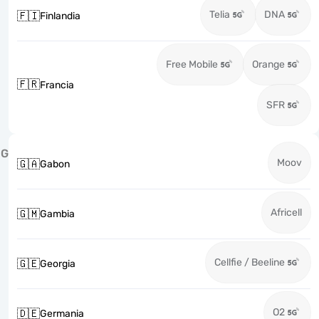
Telia
DNA
🇫🇮
Finlandia
Free Mobile
Orange
🇫🇷
Francia
SFR
G
Moov
🇬🇦
Gabon
Africell
🇬🇲
Gambia
Cellfie / Beeline
🇬🇪
Georgia
O2
🇩🇪
Germania