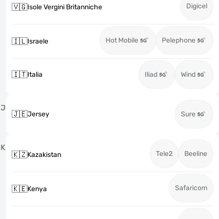
Digicel
🇻🇬
Isole Vergini Britanniche
Hot Mobile
Pelephone
🇮🇱
Israele
🇮🇹
Italia
Iliad
Wind
J
🇯🇪
Jersey
Sure
K
Tele2
Beeline
🇰🇿
Kazakistan
Safaricom
🇰🇪
Kenya