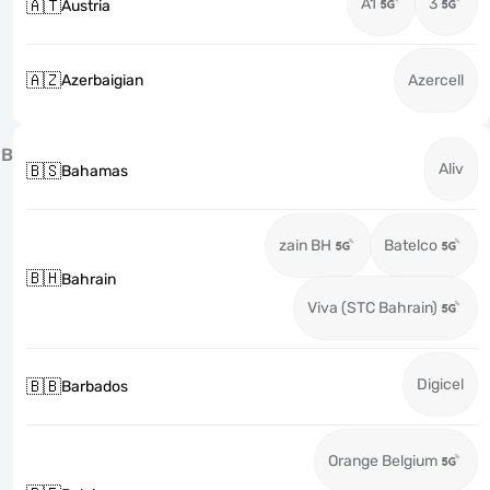
A1
3
🇦🇹
Austria
🇦🇿
Azerbaigian
Azercell
B
Aliv
🇧🇸
Bahamas
zain BH
Batelco
🇧🇭
Bahrain
Viva (STC Bahrain)
Digicel
🇧🇧
Barbados
Orange Belgium