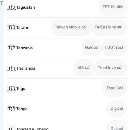
T
ZET-Mobile
🇹🇯
Tagikistan
Taiwan Mobile
FarEasTone
🇹🇼
Taiwan
Halotel
tiGO (Yas)
🇹🇿
Tanzania
AIS
TrueMove
🇹🇭
Thailandia
Togo Cell
🇹🇬
Togo
Digicel
🇹🇴
Tonga
Digicel
🇹🇹
Trinidad e Tobago