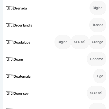
Digicel
🇬🇩
Grenada
Tusass
🇬🇱
Groenlandia
Digicel
SFR
Orange
🇬🇵
Guadalupa
Docomo
🇬🇺
Guam
Tigo
🇬🇹
Guatemala
Sure
🇬🇬
Guernsey