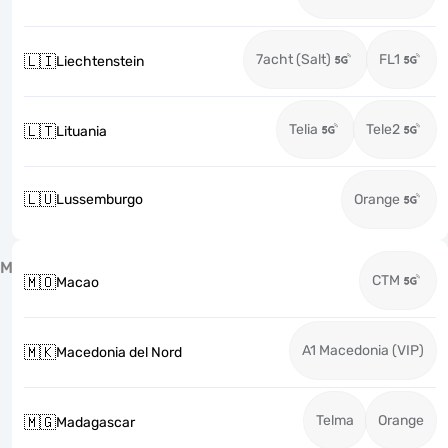
7acht (Salt)
FL1
🇱🇮
Liechtenstein
Telia
Tele2
🇱🇹
Lituania
🇱🇺
Lussemburgo
Orange
M
CTM
🇲🇴
Macao
A1 Macedonia (VIP)
🇲🇰
Macedonia del Nord
Telma
Orange
🇲🇬
Madagascar