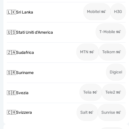
Mobitel
H3G
🇱🇰
Sri Lanka
T-Mobile
🇺🇸
Stati Uniti d'America
MTN
Telkom
🇿🇦
Sudafrica
Digicel
🇸🇷
Suriname
Telia
Tele2
🇸🇪
Svezia
🇨🇭
Svizzera
Salt
Sunrise