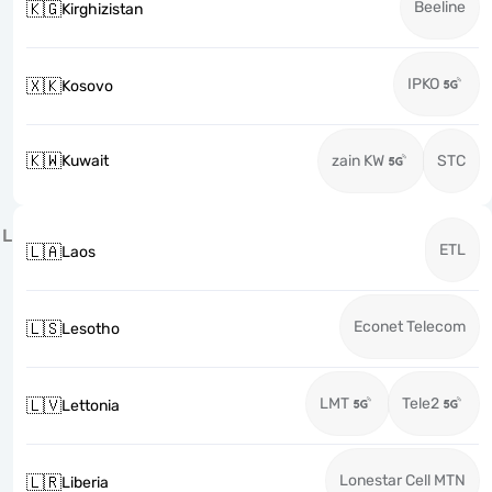
Beeline
🇰🇬
Kirghizistan
IPKO
🇽🇰
Kosovo
🇰🇼
Kuwait
zain KW
STC
L
ETL
🇱🇦
Laos
Econet Telecom
🇱🇸
Lesotho
LMT
Tele2
🇱🇻
Lettonia
Lonestar Cell MTN
🇱🇷
Liberia