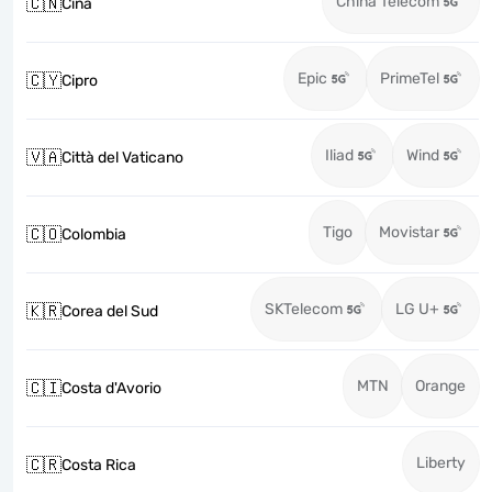
China Telecom
🇨🇳
Cina
Epic
PrimeTel
🇨🇾
Cipro
Iliad
Wind
🇻🇦
Città del Vaticano
Tigo
Movistar
🇨🇴
Colombia
SKTelecom
LG U+
🇰🇷
Corea del Sud
MTN
Orange
🇨🇮
Costa d'Avorio
Liberty
🇨🇷
Costa Rica