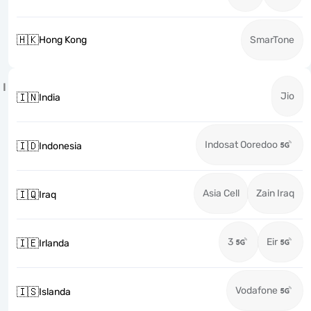
🇭🇰
Hong Kong
SmarTone
I
Jio
🇮🇳
India
Indosat Ooredoo
🇮🇩
Indonesia
Asia Cell
Zain Iraq
🇮🇶
Iraq
3
Eir
🇮🇪
Irlanda
Vodafone
🇮🇸
Islanda