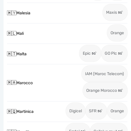
Maxis
🇲🇾
Malesia
Orange
🇲🇱
Mali
Epic
GO Plc
🇲🇹
Malta
IAM (Maroc Telecom)
🇲🇦
Marocco
Orange Morocco
Digicel
SFR
Orange
🇲🇶
Martinica