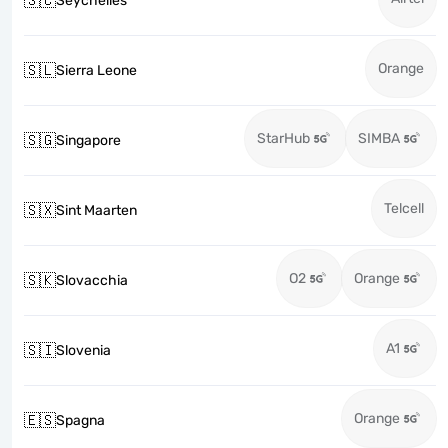
🇸🇨
Seychelles
Orange
🇸🇱
Sierra Leone
StarHub
SIMBA
🇸🇬
Singapore
Telcell
🇸🇽
Sint Maarten
O2
Orange
🇸🇰
Slovacchia
A1
🇸🇮
Slovenia
Orange
🇪🇸
Spagna