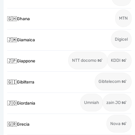
MTN
🇬🇭
Ghana
Digicel
🇯🇲
Giamaica
NTT docomo
KDDI
🇯🇵
Giappone
Gibtelecom
🇬🇮
Gibilterra
Umniah
zain JO
🇯🇴
Giordania
Nova
🇬🇷
Grecia