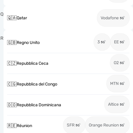
Q
🇶🇦
Qatar
Vodafone
R
3
EE
🇬🇧
Regno Unito
O2
🇨🇿
Repubblica Ceca
MTN
🇨🇬
Repubblica del Congo
Altice
🇩🇴
Repubblica Dominicana
SFR
Orange Reunion
🇷🇪
Réunion