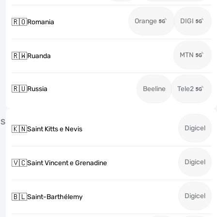
Orange
DIGI
🇷🇴
Romania
MTN
🇷🇼
Ruanda
🇷🇺
Russia
Beeline
Tele2
S
Digicel
🇰🇳
Saint Kitts e Nevis
Digicel
🇻🇨
Saint Vincent e Grenadine
Digicel
🇧🇱
Saint-Barthélemy