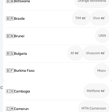
Orange Botswana
🇧🇼
Botswana
TIM
Vivo
🇧🇷
Brasile
UNN
🇧🇳
Brunei
A1
Vivacom
🇧🇬
Bulgaria
🇧🇫
Burkina Faso
Moov
C
Metfone
🇰🇭
Cambogia
MTN Cameroon
🇨🇲
Camerun