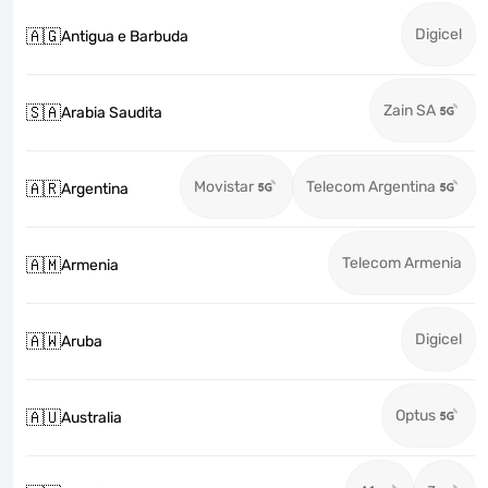
Digicel
🇦🇬
Antigua e Barbuda
Zain SA
🇸🇦
Arabia Saudita
Movistar
Telecom Argentina
🇦🇷
Argentina
Telecom Armenia
🇦🇲
Armenia
Digicel
🇦🇼
Aruba
Optus
🇦🇺
Australia