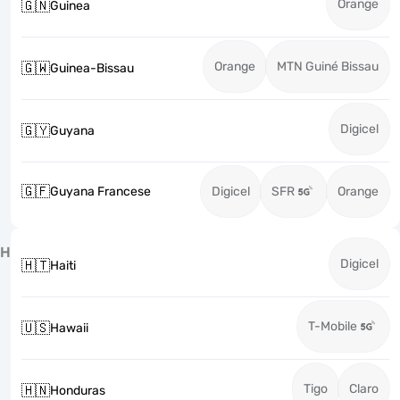
Orange
🇬🇳
Guinea
Orange
MTN Guiné Bissau
🇬🇼
Guinea-Bissau
Digicel
🇬🇾
Guyana
🇬🇫
Guyana Francese
Digicel
SFR
Orange
H
Digicel
🇭🇹
Haiti
T-Mobile
🇺🇸
Hawaii
Tigo
Claro
🇭🇳
Honduras