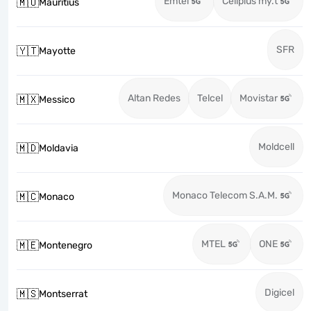
Emtel
Cellplus my.t
🇲🇺
Mauritius
SFR
🇾🇹
Mayotte
Altan Redes
Telcel
Movistar
🇲🇽
Messico
Moldcell
🇲🇩
Moldavia
Monaco Telecom S.A.M.
🇲🇨
Monaco
MTEL
ONE
🇲🇪
Montenegro
Digicel
🇲🇸
Montserrat