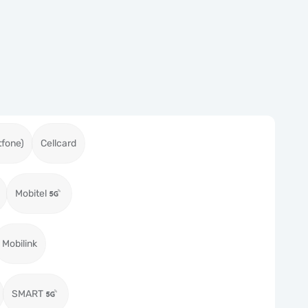
tfone)
Cellcard
Mobitel
Mobilink
SMART