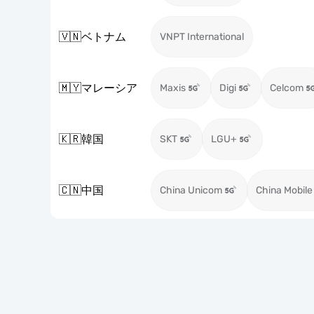
🇻🇳
ベトナム
VNPT International
🇲🇾
マレーシア
Maxis
Digi
Celcom
🇰🇷
韓国
SKT
LGU+
🇨🇳
中国
China Unicom
China Mobile