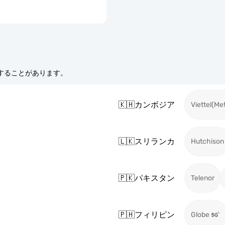
更することがあります。
🇰🇭
カンボジア
Viettel(Me
🇱🇰
スリランカ
Hutchison
🇵🇰
パキスタン
Telenor
🇵🇭
フィリピン
Globe