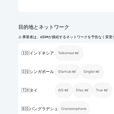
目的地とネットワーク
⚠️ 事業者は、eSIMが接続するネットワークを予告なく変
🇮🇩
インドネシア
Telkomsel
🇸🇬
シンガポール
Starhub
Singtel
🇹🇭
タイ
AIS
Dtac
True
🇧🇩
バングラデシュ
Grameenphone