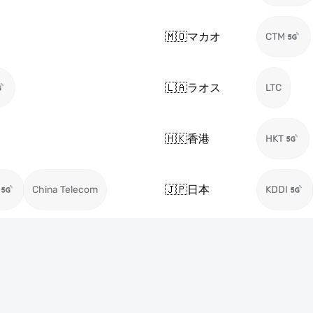
🇲🇴
マカオ
CTM
🇱🇦
ラオス
LTC
🇭🇰
香港
HKT
🇯🇵
日本
China Telecom
KDDI