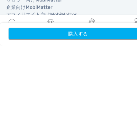
企業向けMobiMatter
アフィリエイト向けMobiMatter
購入する
ホーム
My eSIMs
リワード
プロフ
地域
ヨーロッパを獲得できるeSIM
アジアを獲得できるeSIM
北南米を獲得できるeSIM
中東を獲得できるeSIM
オセアニアを獲得できるeSIM
アフリカを獲得できるeSIM
国
米国を獲得できるeSIM
日本を獲得できるeSIM
カナダを獲得できるeSIM