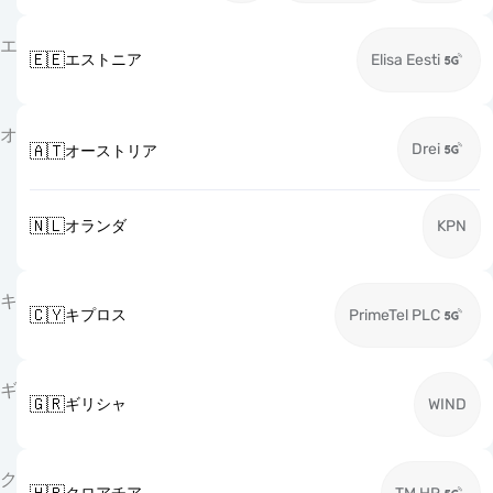
エ
🇪🇪
エストニア
Elisa Eesti
オ
Drei
🇦🇹
オーストリア
🇳🇱
オランダ
KPN
キ
🇨🇾
キプロス
PrimeTel PLC
ギ
🇬🇷
ギリシャ
WIND
ク