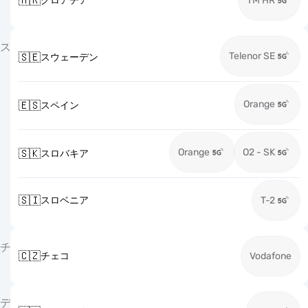
🇭🇷
クロアチア
TM HR
ス
Telenor SE
🇸🇪
スウェーデン
Orange
🇪🇸
スペイン
Orange
O2 - SK
🇸🇰
スロバキア
🇸🇮
スロベニア
T-2
チ
🇨🇿
チェコ
Vodafone
デ