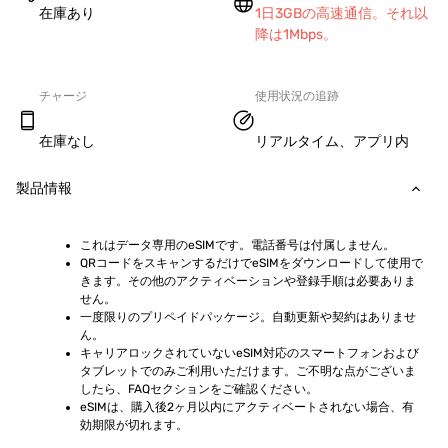
在庫あり
1日3GBの高速通信。それ以
降は1Mbps。
チャージ
使用状況の追跡
在庫なし
リアルタイム、アプリ内
製品情報
これはデータ専用のeSIMです。電話番号は付属しません。
QRコードをスキャンするだけでeSIMをダウンロードして使用で
きます。その他のアクティベーションや登録手順は必要ありま
せん。
一度限りのプリペイドパッケージ。自動更新や契約はありませ
ん。
キャリアロックされていないeSIM対応のスマートフォンおよび
タブレットでのみご利用いただけます。ご不明な点がございま
したら、FAQセクションをご確認ください。
eSIMは、購入後2ヶ月以内にアクティベートされない場合、有
効期限が切れます。