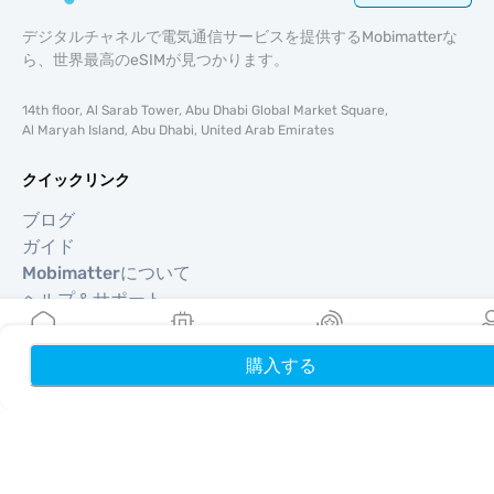
デジタルチャネルで電気通信サービスを提供するMobimatterな
ら、世界最高のeSIMが見つかります。
14th floor, Al Sarab Tower, Abu Dhabi Global Market Square,
Al Maryah Island, Abu Dhabi, United Arab Emirates
クイックリンク
ブログ
ガイド
Mobimatterについて
ヘルプ＆サポート
利用規約
プライバシーポリシー
購入する
ホーム
My eSIMs
リワード
プロフ
配送・返金ポリシー
サイトマップ
アフィリエイト
旅行先