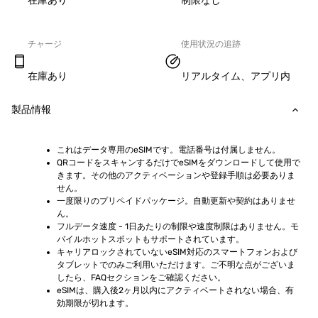
在庫あり
制限なし
チャージ
使用状況の追跡
在庫あり
リアルタイム、アプリ内
製品情報
これはデータ専用のeSIMです。電話番号は付属しません。
QRコードをスキャンするだけでeSIMをダウンロードして使用で
きます。その他のアクティベーションや登録手順は必要ありま
せん。
一度限りのプリペイドパッケージ。自動更新や契約はありませ
ん。
フルデータ速度 - 1日あたりの制限や速度制限はありません。モ
バイルホットスポットもサポートされています。
キャリアロックされていないeSIM対応のスマートフォンおよび
タブレットでのみご利用いただけます。ご不明な点がございま
したら、FAQセクションをご確認ください。
eSIMは、購入後2ヶ月以内にアクティベートされない場合、有
効期限が切れます。