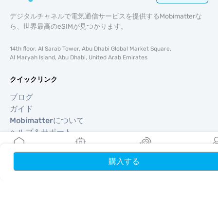
デジタルチャネルで電気通信サービスを提供するMobimatterな
ら、世界最高のeSIMが見つかります。
14th floor, Al Sarab Tower, Abu Dhabi Global Market Square,
Al Maryah Island, Abu Dhabi, United Arab Emirates
クイックリンク
ブログ
ガイド
Mobimatterについて
ヘルプ＆サポート
利用規約
プライバシーポリシー
購入する
ホーム
My eSIMs
リワード
プロフ
配送・返金ポリシー
サイトマップ
アフィリエイト
旅行先