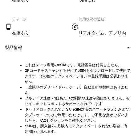
在庫あり
制限なし
チャージ
使用状況の追跡
在庫あり
リアルタイム、アプリ内
製品情報
これはデータ専用のeSIMです。電話番号は付属しません。
QRコードをスキャンするだけでeSIMをダウンロードして使用で
きます。その他のアクティベーションや登録手順は必要ありま
せん。
一度限りのプリペイドパッケージ。自動更新や契約はありませ
ん。
フルデータ速度 - 1日あたりの制限や速度制限はありません。モ
バイルホットスポットもサポートされています。
キャリアロックされていないeSIM対応のスマートフォンおよび
タブレットでのみご利用いただけます。ご不明な点がございま
したら、FAQセクションをご確認ください。
eSIMは、購入後2ヶ月以内にアクティベートされない場合、有
効期限が切れます。