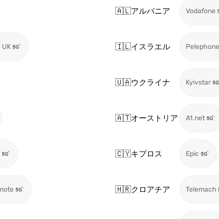
🇦🇱
アルバニア
Vodafone
🇮🇱
イスラエル
 UK
Pelephon
🇺🇦
ウクライナ
Kyivstar
🇦🇹
オーストリア
A1.net
🇨🇾
キプロス
Epic
🇭🇷
クロアチア
mote
Telemach 