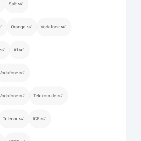
Salt
Orange
Vodafone
A1
Vodafone
Vodafone
Telekom.de
Telenor
ICE