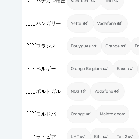
🇻🇦
バチカン市国
Vodafone
Iliad
🇭🇺
ハンガリー
Yettel
Vodafone
🇫🇷
フランス
Bouygues
Orange
Fr
🇧🇪
ベルギー
Orange Belgium
Base
🇵🇹
ポルトガル
NOS
Vodafone
🇲🇩
モルドバ
Orange
Moldtelecom
🇱🇻
ラトビア
LMT
Bite
Tele2