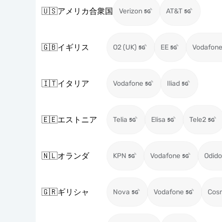
🇺🇸
アメリカ合衆国
Verizon
AT&T
🇬🇧
イギリス
O2 (UK)
EE
Vodafone
🇮🇹
イタリア
Vodafone
Iliad
🇪🇪
エストニア
Telia
Elisa
Tele2
🇳🇱
オランダ
KPN
Vodafone
Odido
🇬🇷
ギリシャ
Nova
Vodafone
Cos