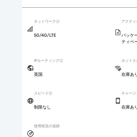
ネットワーク
アクティ
5G/4G/LTE
パッケ
ティベ
IPルーティング
ホットス
英国
在庫あ
スピード
チャージ
制限なし
在庫あ
使用状況の追跡