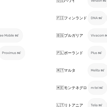
🇺🇸
ハワイ
Verizon
🇫🇮
フィンランド
DNA
🇧🇬
ブルガリア
ee Mobile
Vivacom
🇵🇱
ポーランド
Proximus
Plus
🇲🇹
マルタ
Melita
🇲🇪
モンテネグロ
m:tel
🇱🇹
リトアニア
Telia