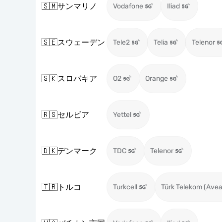
🇸🇲
サンマリノ
Vodafone
Iliad
🇸🇪
スウェーデン
Tele2
Telia
Telenor
🇸🇰
スロバキア
O2
Orange
🇷🇸
セルビア
Yettel
🇩🇰
デンマーク
TDC
Telenor
🇹🇷
トルコ
Turkcell
Türk Telekom (Avea