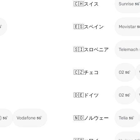
🇨🇭
スイス
Sunrise
🇪🇸
スペイン
Movistar
🇸🇮
スロベニア
Telemach
🇨🇿
チェコ
O2
🇩🇪
ドイツ
O2
🇳🇴
ノルウェー
)
Vodafone
Telia