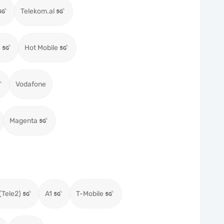
Telekom.al
e
Hot Mobile
Vodafone
Magenta
(Tele2)
A1
T-Mobile