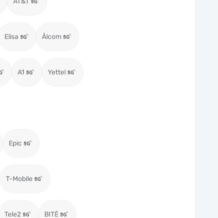
AT&T
Elisa
Ålcom
A1
Yettel
Epic
T-Mobile
Tele2
BITĖ