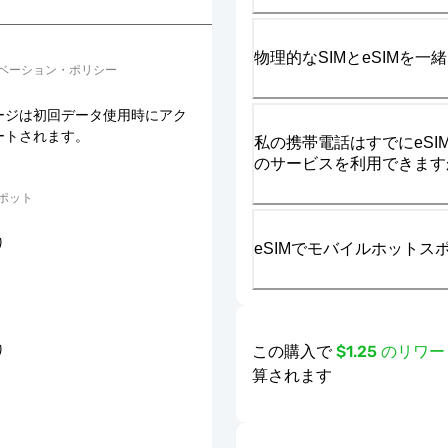
物理的なSIMとeSIMを
ベーション・ポリシー
ージは初回データ使用時にアク
ートされます。
私の携帯電話はすでにeSIM
のサービスを利用できます
ポット
り
eSIMでモバイルホット
この購入で
$1.25 のリ
り
算されます