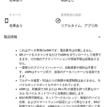
在庫あり
制限なし
チャージ
使用状況の追跡
在庫あり
リアルタイム、アプリ内
製品情報
これはデータ専用のeSIMです。電話番号は付属しません。
QRコードをスキャンするだけでeSIMをダウンロードして使用で
きます。その他のアクティベーションや登録手順は必要ありま
せん。
一度限りのプリペイドパッケージ。自動更新や契約は不要で
す。eSIMはチャージ式で、追加のデータパッケージを追加でき
ます。
フルデータ速度 - 1日あたりの制限や速度制限はありません。モ
バイルホットスポットもサポートされています。
eSIM は、対象国で 5G または 4G LTE の速度を持つ主要なロー
カル モバイル ネットワークに自動的に接続します。
5Gの利用可能性は、ネットワークカバレッジ、地域のデバイス
仕様、およびスマートフォンの設定によって異なります。5Gが
利用できない場合は、eSIMがネットワークの可用性に応じて高