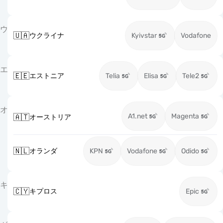
ウ
🇺🇦
ウクライナ
Kyivstar
Vodafone
エ
🇪🇪
エストニア
Telia
Elisa
Tele2
オ
A1.net
Magenta
🇦🇹
オーストリア
🇳🇱
オランダ
KPN
Vodafone
Odido
キ
🇨🇾
キプロス
Epic