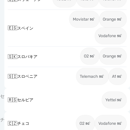
Movistar
Orange
🇪🇸
スペイン
Vodafone
O2
Orange
🇸🇰
スロバキア
🇸🇮
スロベニア
Telemach
A1
セ
🇷🇸
セルビア
Yettel
チ
🇨🇿
チェコ
O2
Vodafone