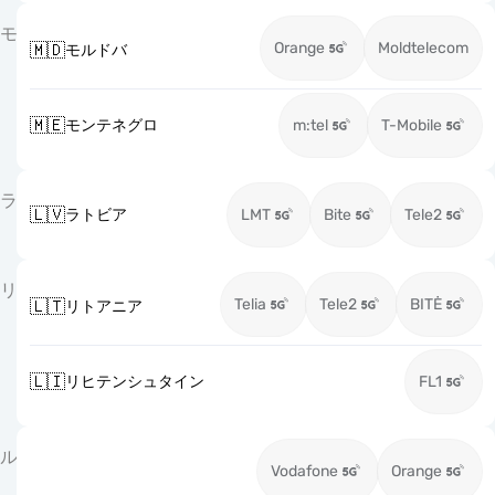
モ
Orange
Moldtelecom
🇲🇩
モルドバ
🇲🇪
モンテネグロ
m:tel
T-Mobile
ラ
🇱🇻
ラトビア
LMT
Bite
Tele2
リ
Telia
Tele2
BITĖ
🇱🇹
リトアニア
🇱🇮
リヒテンシュタイン
FL1
ル
Vodafone
Orange