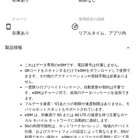
在庫あり
制限なし
チャージ
使用状況の追跡
在庫あり
リアルタイム、アプリ内
製品情報
これはデータ専用のeSIMです。電話番号は付属しません。
QRコードをスキャンするだけでeSIMをダウンロードして使用で
きます。その他のアクティベーションや登録手順は必要ありま
せん。
一度限りのプリペイドパッケージ。自動更新や契約は不要で
す。eSIMはチャージ式で、追加のデータパッケージを追加でき
ます。
フルデータ速度 - 1日あたりの制限や速度制限はありません。モ
バイルホットスポットもサポートされています。
eSIM は、対象国で 5G または 4G LTE の速度を持つ主要なロー
カル モバイル ネットワークに自動的に接続します。
5Gの利用可能性は、ネットワークカバレッジ、地域のデバイス
仕様、およびスマートフォンの設定によって異なります。5Gが
利用できない場合は、eSIMがネットワークの可用性に応じて高