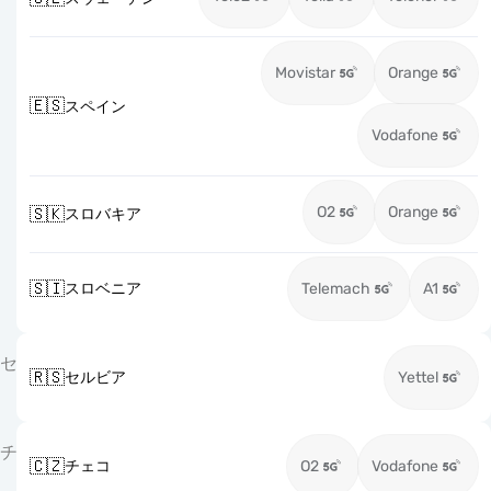
Movistar
Orange
🇪🇸
スペイン
Vodafone
O2
Orange
🇸🇰
スロバキア
🇸🇮
スロベニア
Telemach
A1
セ
🇷🇸
セルビア
Yettel
チ
🇨🇿
チェコ
O2
Vodafone