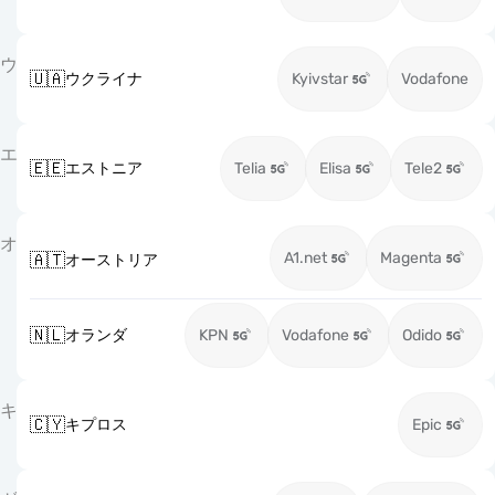
ウ
🇺🇦
ウクライナ
Kyivstar
Vodafone
エ
🇪🇪
エストニア
Telia
Elisa
Tele2
オ
A1.net
Magenta
🇦🇹
オーストリア
🇳🇱
オランダ
KPN
Vodafone
Odido
キ
🇨🇾
キプロス
Epic