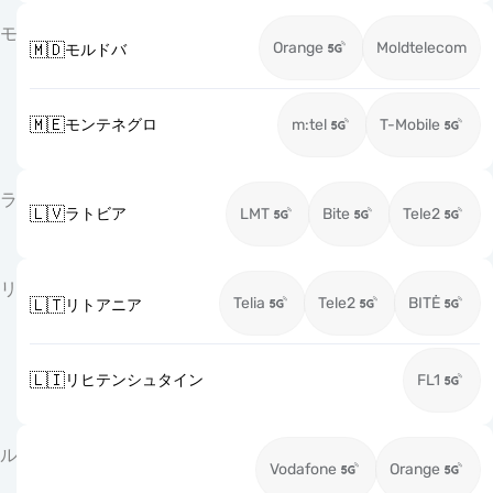
モ
Orange
Moldtelecom
🇲🇩
モルドバ
🇲🇪
モンテネグロ
m:tel
T-Mobile
ラ
🇱🇻
ラトビア
LMT
Bite
Tele2
リ
Telia
Tele2
BITĖ
🇱🇹
リトアニア
🇱🇮
リヒテンシュタイン
FL1
ル
Vodafone
Orange