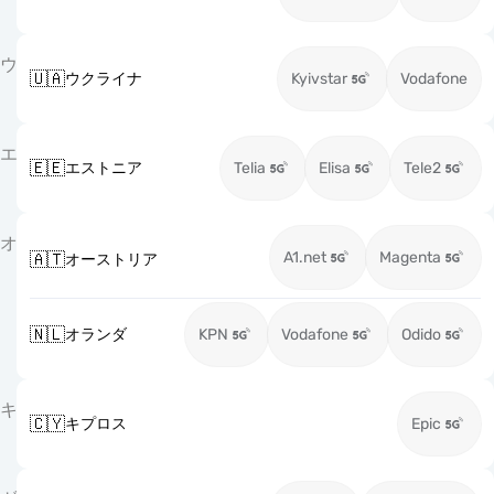
ウ
🇺🇦
ウクライナ
Kyivstar
Vodafone
エ
🇪🇪
エストニア
Telia
Elisa
Tele2
オ
A1.net
Magenta
🇦🇹
オーストリア
🇳🇱
オランダ
KPN
Vodafone
Odido
キ
🇨🇾
キプロス
Epic