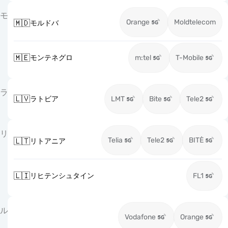
モ
Orange
Moldtelecom
🇲🇩
モルドバ
🇲🇪
モンテネグロ
m:tel
T-Mobile
ラ
🇱🇻
ラトビア
LMT
Bite
Tele2
リ
Telia
Tele2
BITĖ
🇱🇹
リトアニア
🇱🇮
リヒテンシュタイン
FL1
ル
Vodafone
Orange