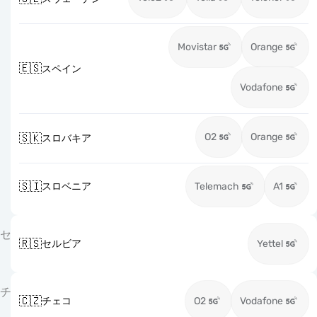
Movistar
Orange
🇪🇸
スペイン
Vodafone
O2
Orange
🇸🇰
スロバキア
🇸🇮
スロベニア
Telemach
A1
セ
🇷🇸
セルビア
Yettel
チ
🇨🇿
チェコ
O2
Vodafone