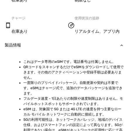
在庫あり
制限なし
チャージ
使用状況の追跡
在庫あり
リアルタイム、アプリ内
製品情報
これはデータ専用のeSIMです。電話番号は付属しません。
QRコードをスキャンするだけでeSIMをダウンロードして使用で
きます。その他のアクティベーションや登録手順は必要ありま
せん。
一度限りのプリペイドパッケージ。自動更新や契約は不要で
す。eSIMはチャージ式で、追加のデータパッケージを追加でき
ます。
フルデータ速度 - 1日あたりの制限や速度制限はありません。モ
バイルホットスポットもサポートされています。
eSIM は、対象国で 5G または 4G LTE の速度を持つ主要なロー
カル モバイル ネットワークに自動的に接続します。
5Gの利用可能性は、ネットワークカバレッジ、地域のデバイス
仕様、およびスマートフォンの設定によって異なります。5Gが
利用できない場合は、eSIMがネットワークの可用性に応じて高