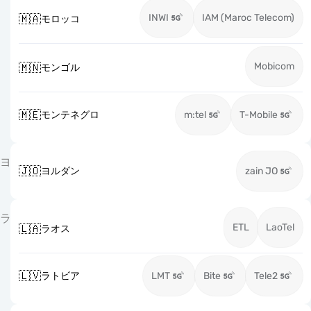
INWI
IAM (Maroc Telecom)
🇲🇦
モロッコ
Mobicom
🇲🇳
モンゴル
🇲🇪
モンテネグロ
m:tel
T-Mobile
ヨ
🇯🇴
ヨルダン
zain JO
ラ
ETL
LaoTel
🇱🇦
ラオス
🇱🇻
ラトビア
LMT
Bite
Tele2