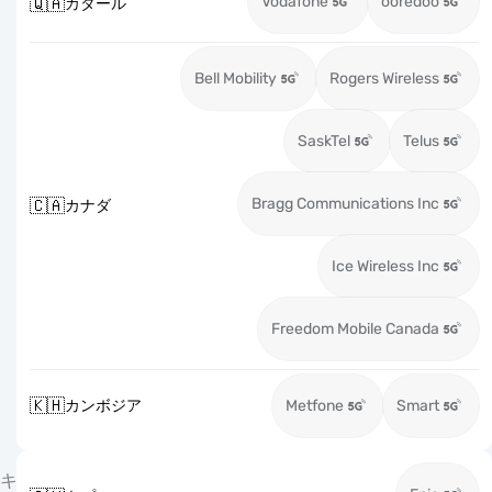
Vodafone
ooredoo
🇶🇦
カタール
Bell Mobility
Rogers Wireless
SaskTel
Telus
Bragg Communications Inc
🇨🇦
カナダ
Ice Wireless Inc
Freedom Mobile Canada
🇰🇭
カンボジア
Metfone
Smart
キ