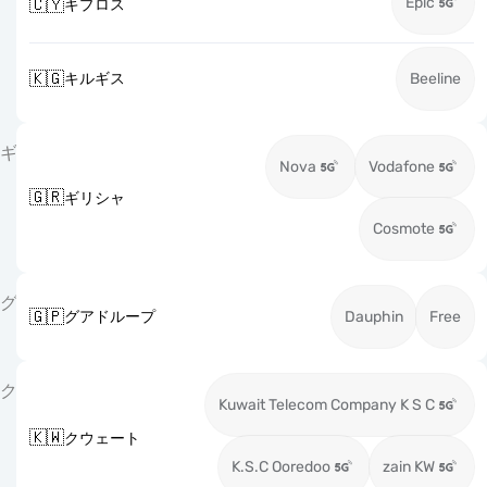
Epic
🇨🇾
キプロス
🇰🇬
キルギス
Beeline
ギ
Nova
Vodafone
🇬🇷
ギリシャ
Cosmote
グ
🇬🇵
グアドループ
Dauphin
Free
ク
Kuwait Telecom Company K S C
🇰🇼
クウェート
K.S.C Ooredoo
zain KW