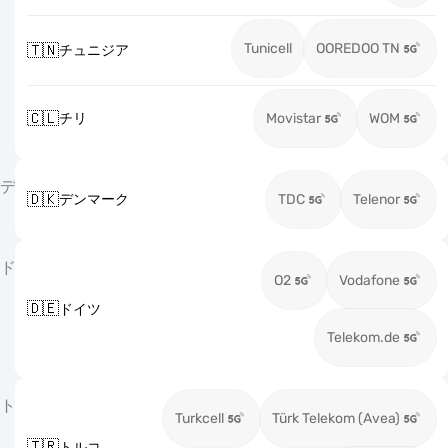
Tunicell
OOREDOO TN
🇹🇳
チュニジア
🇨🇱
チリ
Movistar
WOM
デ
🇩🇰
デンマーク
TDC
Telenor
ド
O2
Vodafone
🇩🇪
ドイツ
Telekom.de
ト
Turkcell
Türk Telekom (Avea)
🇹🇷
トルコ