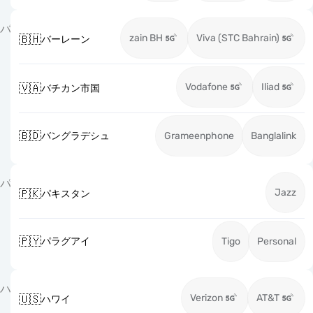
バ
zain BH
Viva (STC Bahrain)
🇧🇭
バーレーン
Vodafone
Iliad
🇻🇦
バチカン市国
🇧🇩
バングラデシュ
Grameenphone
Banglalink
パ
Jazz
🇵🇰
パキスタン
🇵🇾
パラグアイ
Tigo
Personal
ハ
Verizon
AT&T
🇺🇸
ハワイ