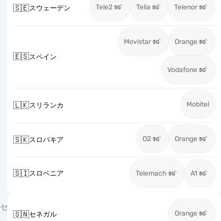
Tele2
Telia
Telenor
🇸🇪
スウェーデン
Movistar
Orange
🇪🇸
スペイン
Vodafone
Mobitel
🇱🇰
スリランカ
O2
Orange
🇸🇰
スロバキア
🇸🇮
スロベニア
Telemach
A1
セ
Orange
🇸🇳
セネガル