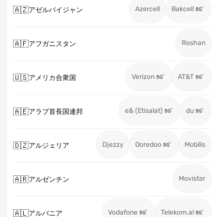
Azercell
Bakcell
🇦🇿
アゼルバイジャン
Roshan
🇦🇫
アフガニスタン
Verizon
AT&T
🇺🇸
アメリカ合衆国
e& (Etisalat)
du
🇦🇪
アラブ首長国連邦
Djezzy
Ooredoo
Mobilis
🇩🇿
アルジェリア
Movistar
🇦🇷
アルゼンチン
Vodafone
Telekom.al
🇦🇱
アルバニア