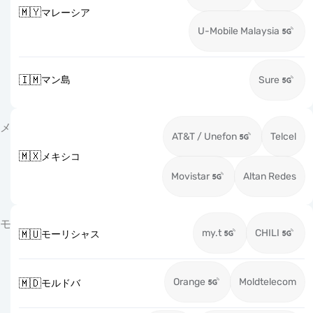
🇲🇾
マレーシア
U-Mobile Malaysia
🇮🇲
マン島
Sure
メ
AT&T / Unefon
Telcel
🇲🇽
メキシコ
Movistar
Altan Redes
モ
my.t
CHILI
🇲🇺
モーリシャス
Orange
Moldtelecom
🇲🇩
モルドバ