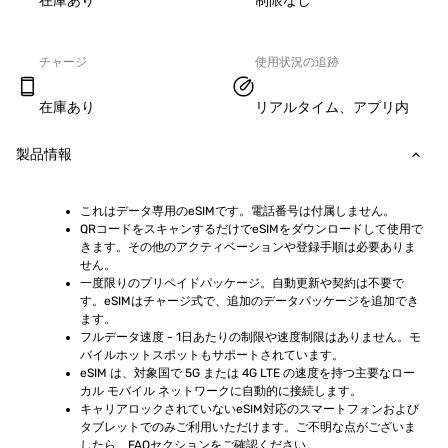
在庫あり
制限なし
チャージ
使用状況の追跡
在庫あり
リアルタイム、アプリ内
製品情報
これはデータ専用のeSIMです。電話番号は付属しません。
QRコードをスキャンするだけでeSIMをダウンロードして使用で
きます。その他のアクティベーションや登録手順は必要ありま
せん。
一度限りのプリペイドパッケージ。自動更新や契約は不要で
す。eSIMはチャージ式で、追加のデータパッケージを追加でき
ます。
フルデータ速度 - 1日あたりの制限や速度制限はありません。モ
バイルホットスポットもサポートされています。
eSIM は、対象国で 5G または 4G LTE の速度を持つ主要なロー
カル モバイル ネットワークに自動的に接続します。
キャリアロックされていないeSIM対応のスマートフォンおよび
タブレットでのみご利用いただけます。ご不明な点がございま
したら、FAQセクションをご確認ください。