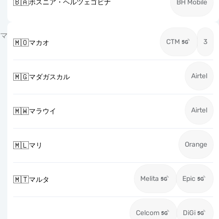
🇧🇦
ボスニア・ヘルツェゴビナ
BH Mobile
マ
CTM
3
🇲🇴
マカオ
Airtel
🇲🇬
マダガスカル
Airtel
🇲🇼
マラウイ
Orange
🇲🇱
マリ
Melita
Epic
🇲🇹
マルタ
Celcom
DiGi