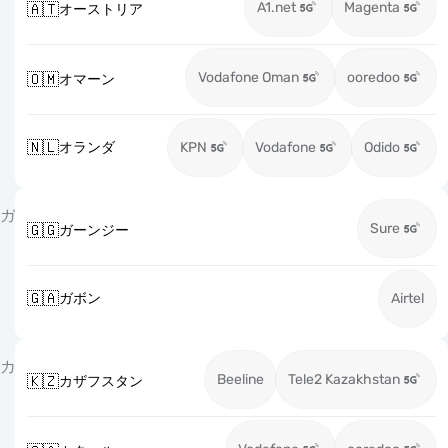
A1.net
Magenta
🇦🇹
オーストリア
Vodafone Oman
ooredoo
🇴🇲
オマーン
🇳🇱
オランダ
KPN
Vodafone
Odido
ガ
Sure
🇬🇬
ガーンジー
🇬🇦
ガボン
Airtel
カ
Beeline
Tele2 Kazakhstan
🇰🇿
カザフスタン