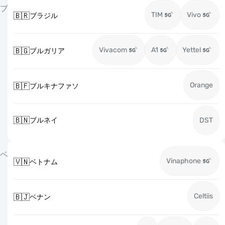
ブ
TIM
Vivo
🇧🇷
ブラジル
Vivacom
A1
Yettel
🇧🇬
ブルガリア
Orange
🇧🇫
ブルキナファソ
🇧🇳
ブルネイ
DST
ベ
Vinaphone
🇻🇳
ベトナム
Celtiis
🇧🇯
ベナン