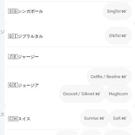
🇸🇬
シンガポール
SingTel
ジ
GibTel
🇬🇮
ジブラルタル
🇯🇪
ジャージー
Cellfie / Beeline
🇬🇪
ジョージア
Geocell / Silknet
Magticom
ス
Sunrise
Salt
🇨🇭
スイス