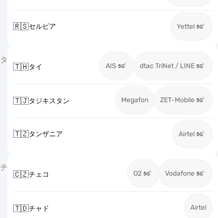
🇷🇸
セルビア
Yettel
タ
AIS
dtac TriNet / LINE
🇹🇭
タイ
Megafon
ZET-Mobile
🇹🇯
タジキスタン
🇹🇿
タンザニア
Airtel
チ
O2
Vodafone
🇨🇿
チェコ
Airtel
🇹🇩
チャド