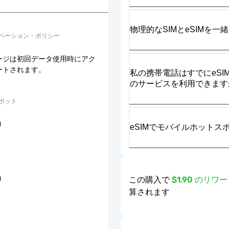
物理的なSIMとeSIMを
ベーション・ポリシー
ージは初回データ使用時にアク
ートされます。
私の携帯電話はすでにeSIM
のサービスを利用できます
ポット
り
eSIMでモバイルホット
この購入で
$1.90 のリ
り
算されます