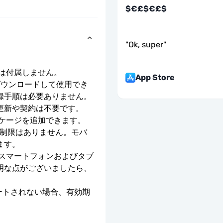
$€£$€£$
"
Ok, super
"
号は付属しません。
App Store
ダウンロードして使用でき
録手順は必要ありません。
更新や契約は不要です。
ッケージを追加できます。
度制限はありません。モバ
ます。
のスマートフォンおよびタブ
明な点がございましたら、
ベートされない場合、有効期