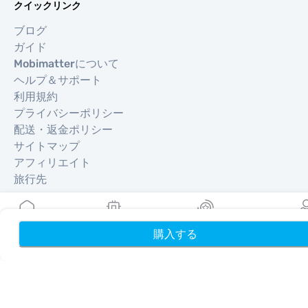
クイックリンク
ブログ
ガイド
Mobimatterについて
ヘルプ＆サポート
利用規約
プライバシーポリシー
配送・返金ポリシー
サイトマップ
アフィリエイト
旅行先
パートナーになる
購入する
ホーム
My eSIMs
リワード
プロフ
リセラー向けMobiMatter
企業向けMobiMatter
アフィリエイト向けMobiMatter