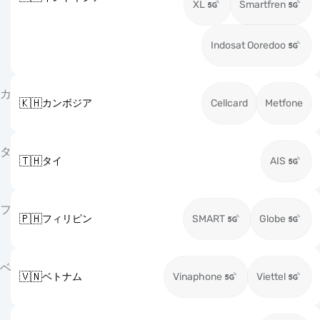
XL
Smartfren
Indosat Ooredoo
カ
🇰🇭
カンボジア
Cellcard
Metfone
タ
🇹🇭
タイ
AIS
フ
🇵🇭
フィリピン
SMART
Globe
ベ
🇻🇳
ベトナム
Vinaphone
Viettel