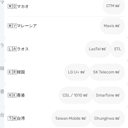
マ
CTM
🇲🇴
マカオ
🇲🇾
マレーシア
Maxis
ラ
🇱🇦
ラオス
LaoTel
ETL
韓
🇰🇷
韓国
LG U+
SK Telecom
香
🇭🇰
香港
CSL / 1010
SmarTone
台
🇹🇼
台湾
Taiwan Mobile
Chunghwa