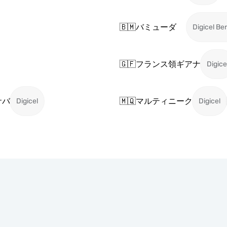
🇧🇲
バミューダ
Digicel B
🇬🇫
フランス領ギアナ
Digice
サバ
🇲🇶
マルティニーク
Digicel
Digicel