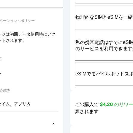
物理的なSIMとeSIMを
ベーション・ポリシー
ージは初回データ使用時にアク
ートされます。
私の携帯電話はすでにeSIM
のサービスを利用できます
し
eSIMでモバイルホット
の追跡
この購入で
$4.20 のリ
タイム、アプリ内
算されます