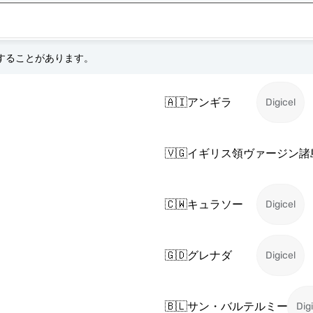
更することがあります。
🇦🇮
アンギラ
Digicel
🇻🇬
イギリス領ヴァージン諸
🇨🇼
キュラソー
Digicel
🇬🇩
グレナダ
Digicel
🇧🇱
サン・バルテルミー
Dig