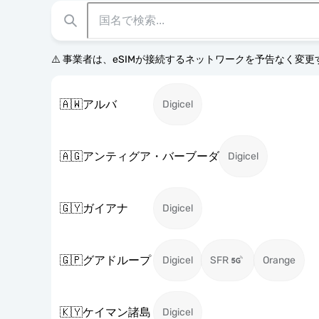
⚠️ 事業者は、eSIMが接続するネットワークを予告なく変
🇦🇼
アルバ
Digicel
🇦🇬
アンティグア・バーブーダ
Digicel
🇬🇾
ガイアナ
Digicel
🇬🇵
グアドループ
Digicel
SFR
Orange
🇰🇾
ケイマン諸島
Digicel