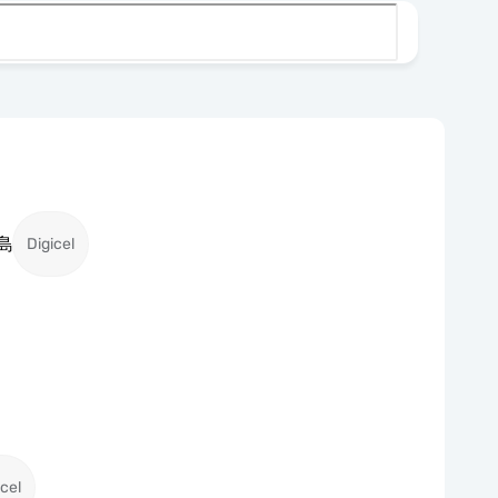
島
Digicel
icel