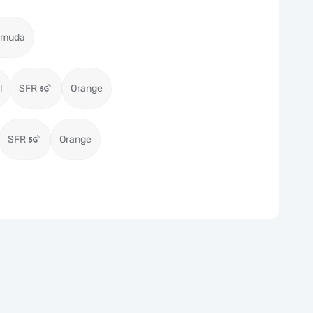
ermuda
l
SFR
Orange
SFR
Orange