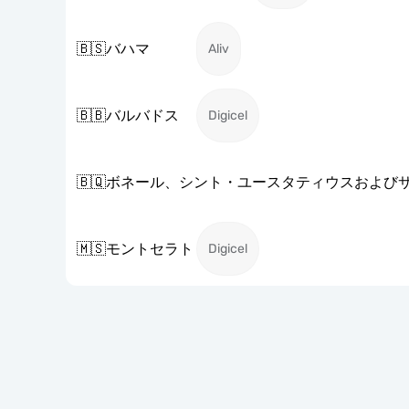
🇧🇸
バハマ
Aliv
🇧🇧
バルバドス
Digicel
🇧🇶
ボネール、シント・ユースタティウスおよび
🇲🇸
モントセラト
Digicel