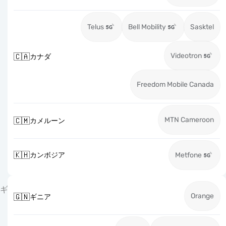
Telus
Bell Mobility
Sasktel
Videotron
🇨🇦
カナダ
Freedom Mobile Canada
MTN Cameroon
🇨🇲
カメルーン
🇰🇭
カンボジア
Metfone
ギ
Orange
🇬🇳
ギニア