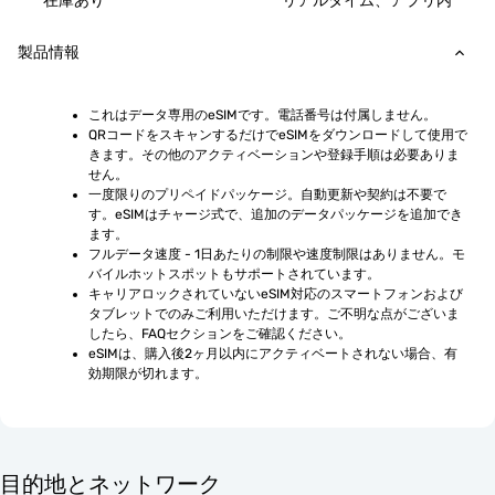
在庫あり
リアルタイム、アプリ内
製品情報
これはデータ専用のeSIMです。電話番号は付属しません。
QRコードをスキャンするだけでeSIMをダウンロードして使用で
きます。その他のアクティベーションや登録手順は必要ありま
せん。
一度限りのプリペイドパッケージ。自動更新や契約は不要で
す。eSIMはチャージ式で、追加のデータパッケージを追加でき
ます。
フルデータ速度 - 1日あたりの制限や速度制限はありません。モ
バイルホットスポットもサポートされています。
キャリアロックされていないeSIM対応のスマートフォンおよび
タブレットでのみご利用いただけます。ご不明な点がございま
したら、FAQセクションをご確認ください。
eSIMは、購入後2ヶ月以内にアクティベートされない場合、有
効期限が切れます。
目的地とネットワーク