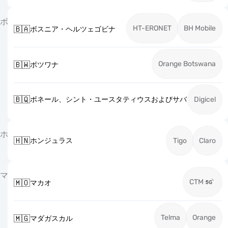
ボ
HT-ERONET
BH Mobile
🇧🇦
ボスニア・ヘルツェゴビナ
Orange Botswana
🇧🇼
ボツワナ
🇧🇶
ボネール、シント・ユースタティウスおよびサバ
Digicel
ホ
🇭🇳
ホンジュラス
Tigo
Claro
マ
CTM
🇲🇴
マカオ
Telma
Orange
🇲🇬
マダガスカル