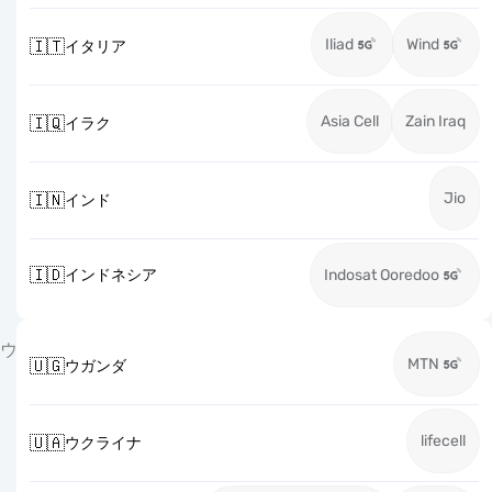
Iliad
Wind
🇮🇹
イタリア
Asia Cell
Zain Iraq
🇮🇶
イラク
Jio
🇮🇳
インド
🇮🇩
インドネシア
Indosat Ooredoo
ウ
MTN
🇺🇬
ウガンダ
lifecell
🇺🇦
ウクライナ