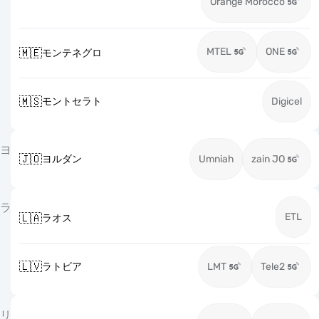
Orange Morocco
MTEL
ONE
🇲🇪
モンテネグロ
🇲🇸
モントセラト
Digicel
ヨ
🇯🇴
ヨルダン
Umniah
zain JO
ラ
ETL
🇱🇦
ラオス
🇱🇻
ラトビア
LMT
Tele2
リ