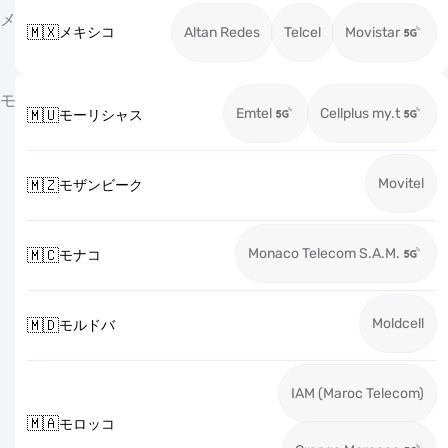
メ
🇲🇽
メキシコ
Altan Redes
Telcel
Movistar
モ
Emtel
Cellplus my.t
🇲🇺
モーリシャス
Movitel
🇲🇿
モザンビーク
Monaco Telecom S.A.M.
🇲🇨
モナコ
Moldcell
🇲🇩
モルドバ
IAM (Maroc Telecom)
🇲🇦
モロッコ