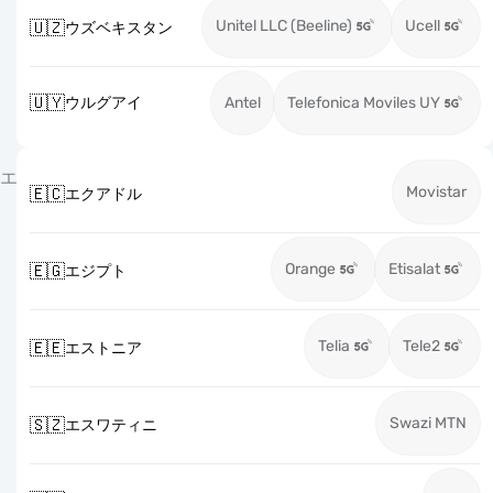
Unitel LLC (Beeline)
Ucell
🇺🇿
ウズベキスタン
🇺🇾
ウルグアイ
Antel
Telefonica Moviles UY
エ
Movistar
🇪🇨
エクアドル
Orange
Etisalat
🇪🇬
エジプト
Telia
Tele2
🇪🇪
エストニア
Swazi MTN
🇸🇿
エスワティニ