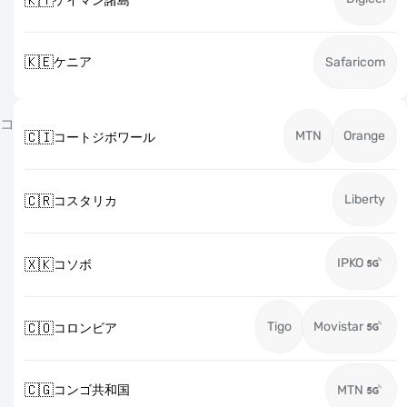
🇰🇾
ケイマン諸島
🇰🇪
ケニア
Safaricom
コ
MTN
Orange
🇨🇮
コートジボワール
Liberty
🇨🇷
コスタリカ
IPKO
🇽🇰
コソボ
Tigo
Movistar
🇨🇴
コロンビア
🇨🇬
コンゴ共和国
MTN