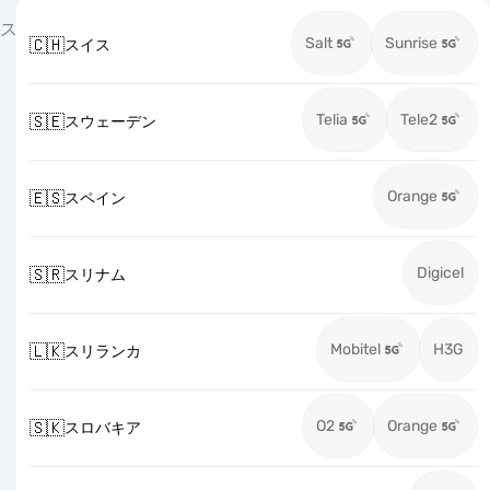
ス
Salt
Sunrise
🇨🇭
スイス
Telia
Tele2
🇸🇪
スウェーデン
Orange
🇪🇸
スペイン
Digicel
🇸🇷
スリナム
Mobitel
H3G
🇱🇰
スリランカ
O2
Orange
🇸🇰
スロバキア