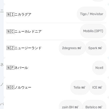
ニ
Tigo / Movistar
🇳🇮
ニカラグア
Mobilis (OPT)
🇳🇨
ニューカレドニア
🇳🇿
ニュージーランド
2degrees
Spark
ネ
🇳🇵
ネパール
Ncell
ノ
🇳🇴
ノルウェー
Telia
ICE
バ
zain BH
Batelco