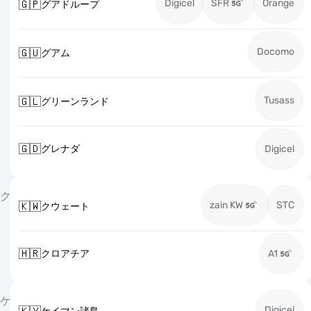
Digicel
SFR
Orange
🇬🇵
グアドループ
Docomo
🇬🇺
グアム
Tusass
🇬🇱
グリーンランド
🇬🇩
グレナダ
Digicel
ク
zain KW
STC
🇰🇼
クウェート
🇭🇷
クロアチア
A1
ケ
Digicel