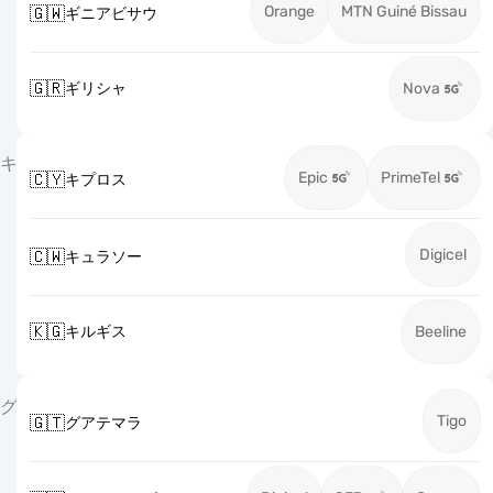
Orange
MTN Guiné Bissau
🇬🇼
ギニアビサウ
🇬🇷
ギリシャ
Nova
キ
Epic
PrimeTel
🇨🇾
キプロス
Digicel
🇨🇼
キュラソー
🇰🇬
キルギス
Beeline
グ
Tigo
🇬🇹
グアテマラ