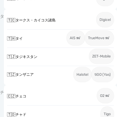
タ
Digicel
🇹🇨
タークス・カイコス諸島
AIS
TrueMove
🇹🇭
タイ
ZET-Mobile
🇹🇯
タジキスタン
🇹🇿
タンザニア
Halotel
tiGO (Yas)
チ
O2
🇨🇿
チェコ
Tigo
🇹🇩
チャド