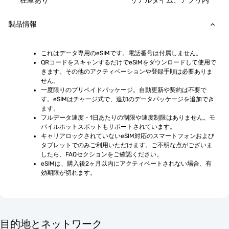
在庫あり
リアルタイム、アプリ内
製品情報
これはデータ専用のeSIMです。電話番号は付属しません。
QRコードをスキャンするだけでeSIMをダウンロードして使用で
きます。その他のアクティベーションや登録手順は必要ありま
せん。
一度限りのプリペイドパッケージ。自動更新や契約は不要で
す。eSIMはチャージ式で、追加のデータパッケージを追加でき
ます。
フルデータ速度 - 1日あたりの制限や速度制限はありません。モ
バイルホットスポットもサポートされています。
キャリアロックされていないeSIM対応のスマートフォンおよび
タブレットでのみご利用いただけます。ご不明な点がございま
したら、FAQセクションをご確認ください。
eSIMは、購入後2ヶ月以内にアクティベートされない場合、有
効期限が切れます。
目的地とネットワーク