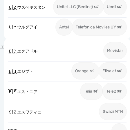
Unitel LLC (Beeline)
Ucell
🇺🇿
ウズベキスタン
🇺🇾
ウルグアイ
Antel
Telefonica Moviles UY
エ
Movistar
🇪🇨
エクアドル
Orange
Etisalat
🇪🇬
エジプト
Telia
Tele2
🇪🇪
エストニア
Swazi MTN
🇸🇿
エスワティニ