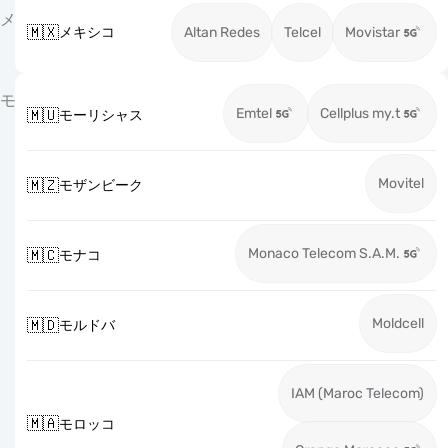
メ
🇲🇽
メキシコ
Altan Redes
Telcel
Movistar
モ
Emtel
Cellplus my.t
🇲🇺
モーリシャス
Movitel
🇲🇿
モザンビーク
Monaco Telecom S.A.M.
🇲🇨
モナコ
Moldcell
🇲🇩
モルドバ
IAM (Maroc Telecom)
🇲🇦
モロッコ