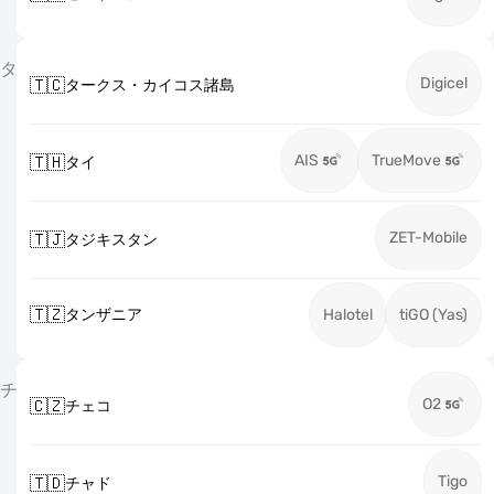
タ
Digicel
🇹🇨
タークス・カイコス諸島
AIS
TrueMove
🇹🇭
タイ
ZET-Mobile
🇹🇯
タジキスタン
🇹🇿
タンザニア
Halotel
tiGO (Yas)
チ
O2
🇨🇿
チェコ
Tigo
🇹🇩
チャド