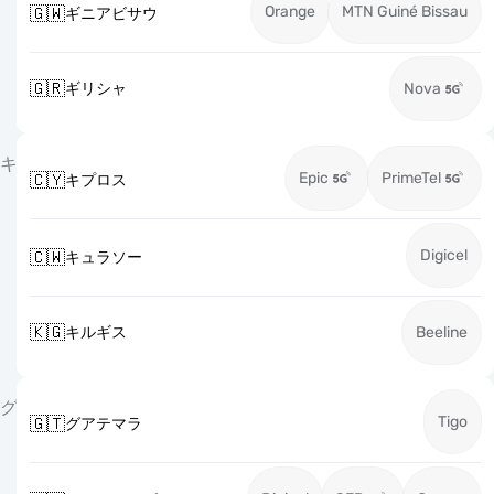
Orange
MTN Guiné Bissau
🇬🇼
ギニアビサウ
🇬🇷
ギリシャ
Nova
キ
Epic
PrimeTel
🇨🇾
キプロス
Digicel
🇨🇼
キュラソー
🇰🇬
キルギス
Beeline
グ
Tigo
🇬🇹
グアテマラ