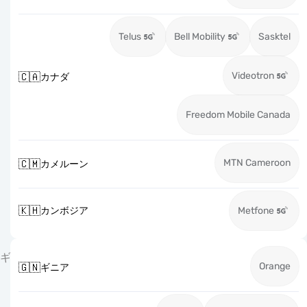
Telus
Bell Mobility
Sasktel
Videotron
🇨🇦
カナダ
Freedom Mobile Canada
MTN Cameroon
🇨🇲
カメルーン
🇰🇭
カンボジア
Metfone
ギ
Orange
🇬🇳
ギニア