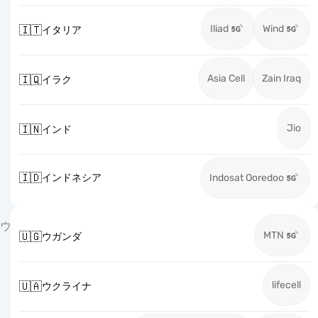
Iliad
Wind
🇮🇹
イタリア
Asia Cell
Zain Iraq
🇮🇶
イラク
Jio
🇮🇳
インド
🇮🇩
インドネシア
Indosat Ooredoo
ウ
MTN
🇺🇬
ウガンダ
lifecell
🇺🇦
ウクライナ