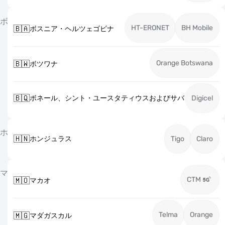
ボ
HT-ERONET
BH Mobile
🇧🇦
ボスニア・ヘルツェゴビナ
Orange Botswana
🇧🇼
ボツワナ
🇧🇶
ボネール、シント・ユースタティウスおよびサバ
Digicel
ホ
🇭🇳
ホンジュラス
Tigo
Claro
マ
CTM
🇲🇴
マカオ
Telma
Orange
🇲🇬
マダガスカル