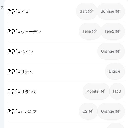
ス
Salt
Sunrise
🇨🇭
スイス
Telia
Tele2
🇸🇪
スウェーデン
Orange
🇪🇸
スペイン
Digicel
🇸🇷
スリナム
Mobitel
H3G
🇱🇰
スリランカ
O2
Orange
🇸🇰
スロバキア