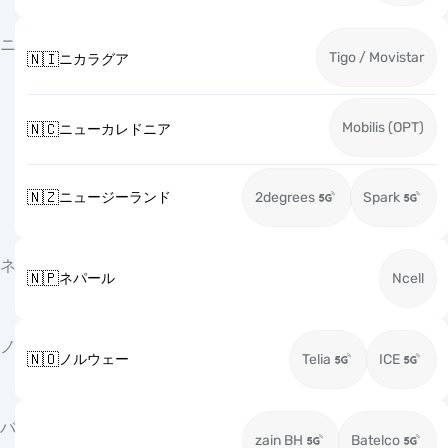
ニ
Tigo / Movistar
🇳🇮
ニカラグア
Mobilis (OPT)
🇳🇨
ニューカレドニア
🇳🇿
ニュージーランド
2degrees
Spark
ネ
🇳🇵
ネパール
Ncell
ノ
🇳🇴
ノルウェー
Telia
ICE
バ
zain BH
Batelco