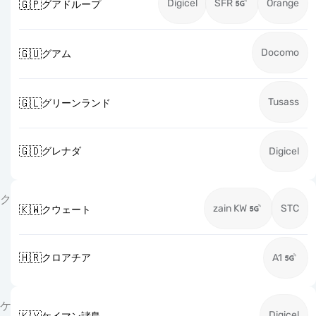
Digicel
SFR
Orange
🇬🇵
グアドループ
Docomo
🇬🇺
グアム
Tusass
🇬🇱
グリーンランド
🇬🇩
グレナダ
Digicel
ク
zain KW
STC
🇰🇼
クウェート
🇭🇷
クロアチア
A1
ケ
Digicel