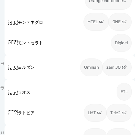
Orange Morocco
MTEL
ONE
🇲🇪
モンテネグロ
🇲🇸
モントセラト
Digicel
ヨ
🇯🇴
ヨルダン
Umniah
zain JO
ラ
ETL
🇱🇦
ラオス
🇱🇻
ラトビア
LMT
Tele2
リ