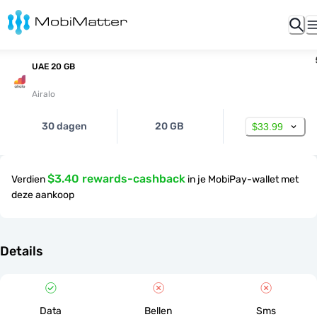
UAE 20 GB
Airalo
30 dagen
20 GB
$33.99
$3.40 rewards-cashback
Verdien
in je MobiPay-wallet met
deze aankoop
Details
Data
Bellen
Sms