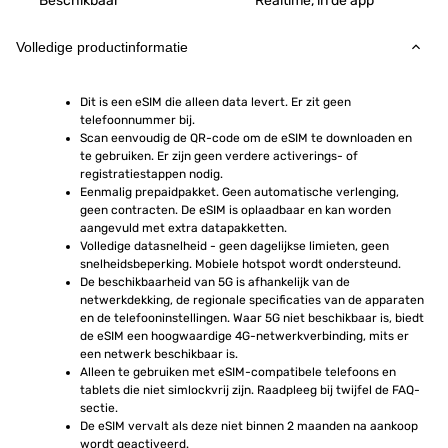
Beschikbaar
Realtime, in de app
Volledige productinformatie
Dit is een eSIM die alleen data levert. Er zit geen 
telefoonnummer bij.
Scan eenvoudig de QR-code om de eSIM te downloaden en 
te gebruiken. Er zijn geen verdere activerings- of 
registratiestappen nodig.
Eenmalig prepaidpakket. Geen automatische verlenging, 
geen contracten. De eSIM is oplaadbaar en kan worden 
aangevuld met extra datapakketten.
Volledige datasnelheid - geen dagelijkse limieten, geen 
snelheidsbeperking. Mobiele hotspot wordt ondersteund.
De beschikbaarheid van 5G is afhankelijk van de 
netwerkdekking, de regionale specificaties van de apparaten 
en de telefooninstellingen. Waar 5G niet beschikbaar is, biedt 
de eSIM een hoogwaardige 4G-netwerkverbinding, mits er 
een netwerk beschikbaar is.
Alleen te gebruiken met eSIM-compatibele telefoons en 
tablets die niet simlockvrij zijn. Raadpleeg bij twijfel de FAQ-
sectie.
De eSIM vervalt als deze niet binnen 2 maanden na aankoop 
wordt geactiveerd.