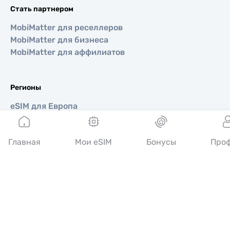
Стать партнером
MobiMatter для реселлеров
MobiMatter для бизнеса
MobiMatter для аффилиатов
Регионы
eSIM для Европа
eSIM для Азия
eSIM для Америка
Главная
Мои eSIM
Бонусы
Про
eSIM для Ближний Восток
eSIM для Океания
eSIM для Африка
Страны
eSIM для США