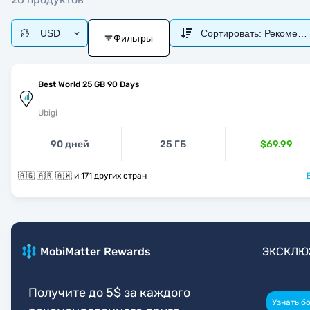
USD
Сортировать:
Рекоменд
Фильтры
Best World 25 GB 90 Days
Ubigi
90 дней
25 ГБ
$69.99
🇦🇬 🇦🇷 🇦🇼 и 171 других стран
MobiMatter Rewards
ЭКСКЛЮ
Получите до 5$ за каждого
Узнать б