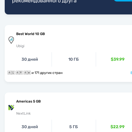
рекомендованного друга
Best World 10 GB
Ubigi
30 дней
10 ГБ
$39.99
🇦🇬 🇦🇷 🇦🇼 и 171 других стран
Americas 5 GB
NextLink
30 дней
5 ГБ
$22.99