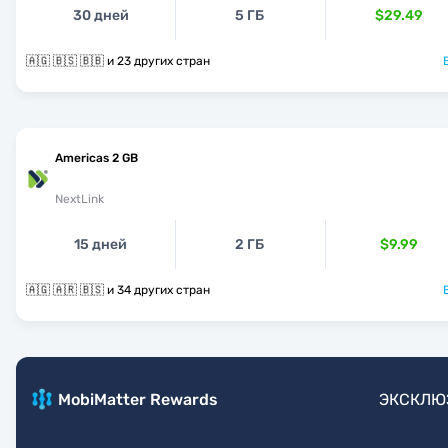
30 дней
5 ГБ
$29.49
🇦🇬 🇧🇸 🇧🇧 и 23 других стран
Americas 2 GB
NextLink
15 дней
2 ГБ
$9.99
🇦🇬 🇦🇷 🇧🇸 и 34 других стран
MobiMatter Rewards
ЭКСКЛЮ