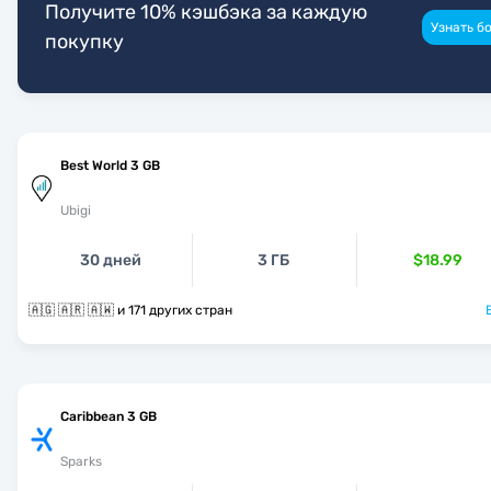
Получите 10% кэшбэка за каждую
Узнать б
покупку
Best World 3 GB
Ubigi
30 дней
3 ГБ
$18.99
🇦🇬 🇦🇷 🇦🇼 и 171 других стран
Caribbean 3 GB
Sparks