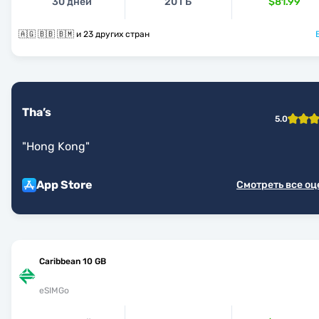
30 дней
20 ГБ
$81.99
🇦🇬 🇧🇧 🇧🇲 и 23 других стран
Tha’s
5.0
"
Hong Kong
"
App Store
Смотреть все о
Caribbean 10 GB
eSIMGo