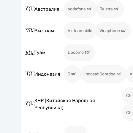
🇦🇺
Австралия
Vodafone
Telstra
🇻🇳
Вьетнам
Vietnamobile
Vinaphone
🇬🇺
Гуам
Docomo
🇮🇩
Индонезия
3
Indosat Ooredoo
X
Chi
КНР (Китайская Народная
🇨🇳
Республика)
Chi