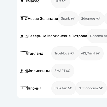
🇲🇴
Макао
CTM
🇳🇿
Новая Зеландия
Spark
2degrees
🇲🇵
Северные Марианские Острова
Docomo
🇹🇭
Таиланд
TrueMove
AIS/AWN
🇵🇭
Филиппины
SMART
🇯🇵
Япония
Rakuten
NTT docomo