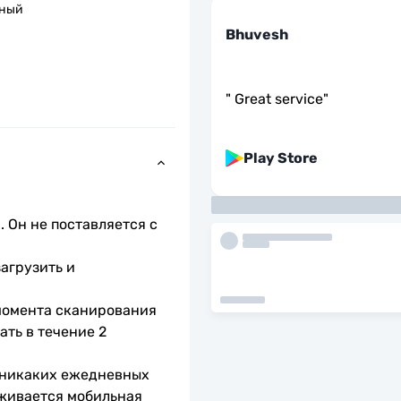
пный
Bhuvesh
"
Great service
"
Play Store
 Он не поставляется с 
агрузить и 
момента сканирования 
ть в течение 2 
 никаких ежедневных 
живается мобильная 