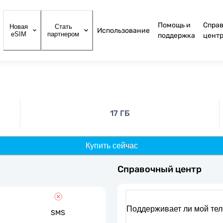
Помощь и
Спра
Новая
Стать
Использование
eSIM
партнером
поддержка
цент
17 ГБ
Купить сейчас
Справочный центр
Поддерживает ли мой те
SMS