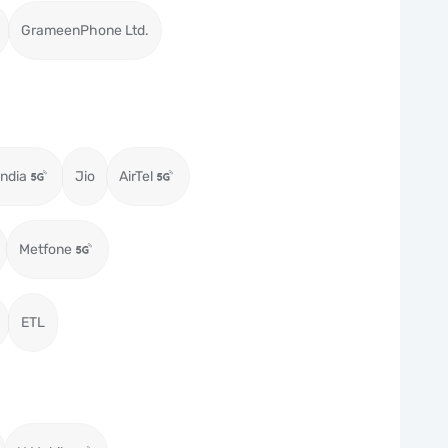
GrameenPhone Ltd.
ndia
Jio
AirTel
Metfone
ETL