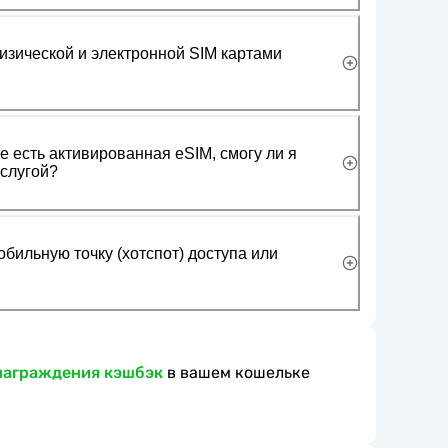
изической и электронной SIM картами
 есть активированная eSIM, смогу ли я
слугой?
обильную точку (хотспот) доступа или
награждения кэшбэк
в вашем кошельке