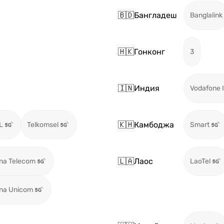
🇧🇩
Бангладеш
Banglalink
🇭🇰
Гонконг
3
🇮🇳
Индия
Vodafone I
🇰🇭
Камбоджа
L
Telkomsel
Smart
🇱🇦
Лаос
na Telecom
LaoTel
na Unicom