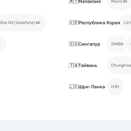
🇲🇾
Малайзия
Maxis
🇰🇷
Республика Корея
One NZ (Vodafone)
LG 
🇸🇬
Сингапур
SIMBA
🇹🇼
Тайвань
Chunghw
🇱🇰
Шри-Ланка
H3G