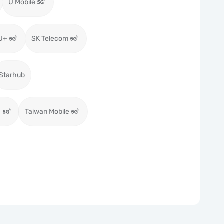
U Mobile
U+
SK Telecom
Starhub
a
Taiwan Mobile