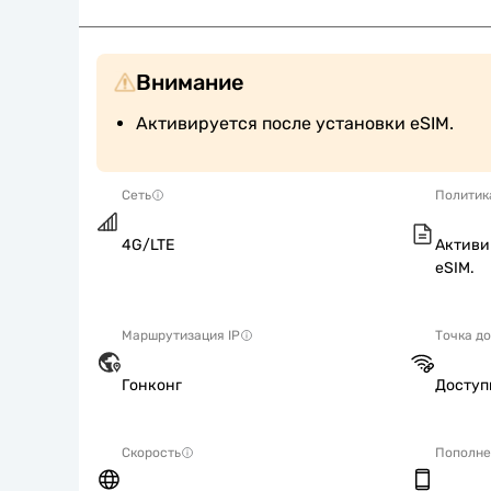
Внимание
Активируется после установки eSIM.
Сеть
Политик
4G/LTE
Активи
eSIM.
Маршрутизация IP
Точка д
Гонконг
Досту
Скорость
Пополне