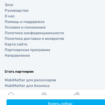
Блог
Руководства
О нас
Помощь и поддержка
Условия и положения
Политика конфиденциальности
Политика доставки и возвратов
Карта сайта
Партнерская программа
Направления
Стать партнером
MobiMatter для реселлеров
MobiMatter для бизнеса
MobiMatter для аффилиатов
Купить сейчас
Главная
Мои eSIM
Бонусы
П