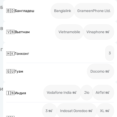
Б
🇧🇩
Бангладеш
Banglalink
GrameenPhone Ltd.
В
🇻🇳
Вьетнам
Vietnamobile
Vinaphone
Г
3
🇭🇰
Гонконг
🇬🇺
Гуам
Docomo
И
Vodafone India
Jio
AirTel
🇮🇳
Индия
3
Indosat Ooredoo
XL