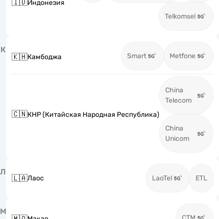
🇮🇩
Индонезия
Telkomsel
К
Smart
Metfone
🇰🇭
Камбоджа
China
Telecom
🇨🇳
КНР (Китайская Народная Республика)
China
Unicom
Л
🇱🇦
Лаос
LaoTel
ETL
М
CTM
🇲🇴
Макао