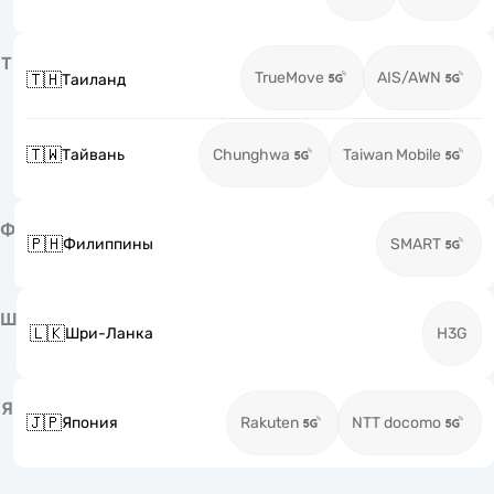
Т
TrueMove
AIS/AWN
🇹🇭
Таиланд
🇹🇼
Тайвань
Chunghwa
Taiwan Mobile
Ф
🇵🇭
Филиппины
SMART
Ш
🇱🇰
Шри-Ланка
H3G
Я
🇯🇵
Япония
Rakuten
NTT docomo