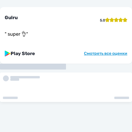
Gulru
5.0
"
super 👌
"
Play Store
Смотреть все оценки