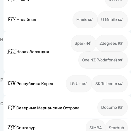
🇲🇾
Малайзия
Maxis
U Mobile
Н
Spark
2degrees
🇳🇿
Новая Зеландия
One NZ (Vodafone)
Р
🇰🇷
Республика Корея
LG U+
SK Telecom
С
Docomo
🇲🇵
Северные Марианские Острова
🇸🇬
Сингапур
SIMBA
Starhub