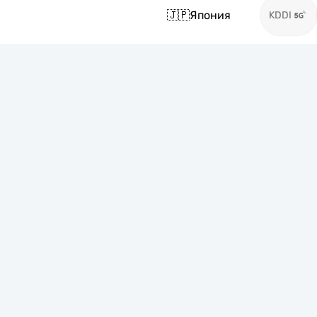
🇯🇵
Япония
KDDI