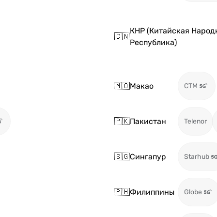
КНР (Китайская Народ
🇨🇳
Республика)
🇲🇴
Макао
CTM
🇵🇰
Пакистан
Telenor
🇸🇬
Сингапур
Starhub
🇵🇭
Филиппины
Globe