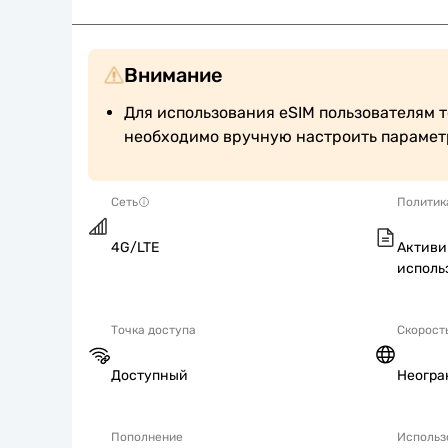
Внимание
Для использования eSIM пользователям т
необходимо вручную настроить парамет
Сеть
Политик
4G/LTE
Активи
исполь
Точка доступа
Скорост
Доступный
Неогра
Пополнение
Использ