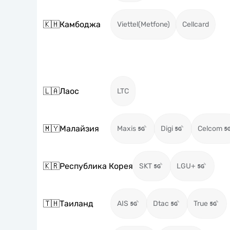
🇰🇭
Камбоджа
Viettel(Metfone)
Cellcard
🇱🇦
Лаос
LTC
🇲🇾
Малайзия
Maxis
Digi
Celcom
🇰🇷
Республика Корея
SKT
LGU+
🇹🇭
Таиланд
AIS
Dtac
True