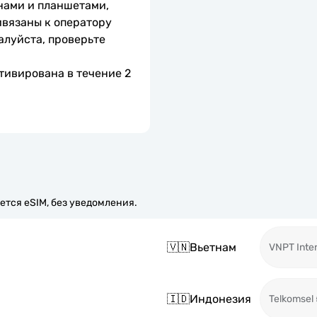
нами и планшетами, 
вязаны к оператору 
алуйста, проверьте 
тивирована в течение 2 
ется eSIM, без уведомления.
🇻🇳
Вьетнам
VNPT Inter
🇮🇩
Индонезия
Telkomsel