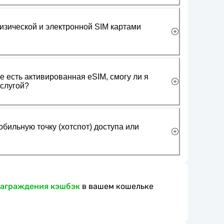
изической и электронной SIM картами
 есть активированная eSIM, смогу ли я
слугой?
обильную точку (хотспот) доступа или
награждения кэшбэк
в вашем кошельке