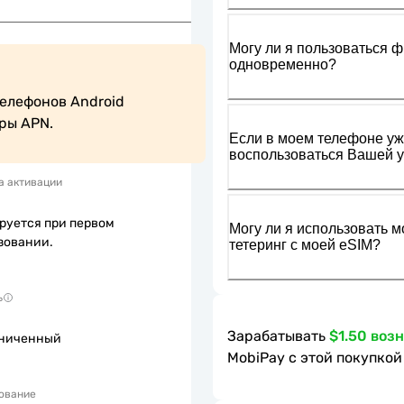
Могу ли я пользоваться ф
одновременно?
елефонов Android 
ры APN.
Если в моем телефоне уже
воспользоваться Вашей у
а активации
руется при первом
Могу ли я использовать м
зовании.
тетеринг с моей eSIM?
ь
Зарабатывать
$1.50 воз
ниченный
MobiPay с этой покупкой
ование