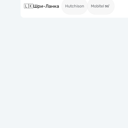
🇱🇰
Шри-Ланка
Hutchison
Mobitel