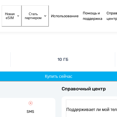
Помощь и
Спра
Новая
Стать
Использование
eSIM
партнером
поддержка
цент
10 ГБ
Купить сейчас
Справочный центр
Поддерживает ли мой те
SMS