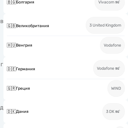
🇧🇬
Болгария
Vivacom
В
3 United Kingdom
🇬🇧
Великобритания
🇭🇺
Венгрия
Vodafone
Г
Vodafone
🇩🇪
Германия
🇬🇷
Греция
WIND
Д
🇩🇰
Дания
3 DK