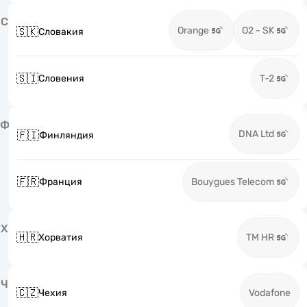
С
Orange
O2 - SK
🇸🇰
Словакия
🇸🇮
Словения
T-2
Ф
DNA Ltd
🇫🇮
Финляндия
🇫🇷
Франция
Bouygues Telecom
Х
🇭🇷
Хорватия
TM HR
Ч
🇨🇿
Чехия
Vodafone