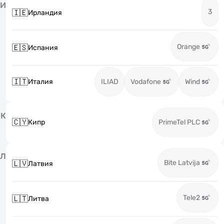
И
3
🇮🇪
Ирландия
Orange
🇪🇸
Испания
🇮🇹
Италия
ILIAD
Vodafone
Wind
К
🇨🇾
Кипр
PrimeTel PLC
Л
Bite Latvija
🇱🇻
Латвия
Tele2
🇱🇹
Литва