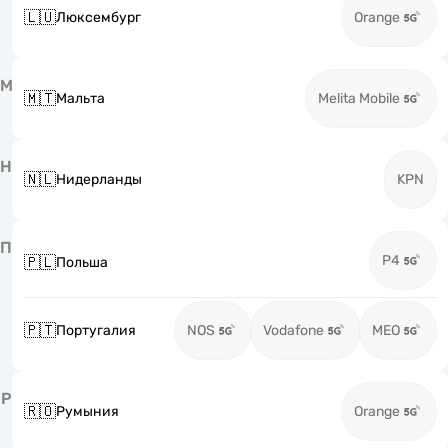
🇱🇺
Люксембург
Orange
М
🇲🇹
Мальта
Melita Mobile
Н
🇳🇱
Нидерланды
KPN
П
P4
🇵🇱
Польша
🇵🇹
Португалия
NOS
Vodafone
MEO
Р
🇷🇴
Румыния
Orange