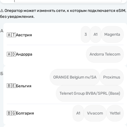
⚠️ Оператор может изменять сети, к которым подключается eSIM,
без уведомления.
А
3
A1
Magenta
🇦🇹
Австрия
🇦🇩
Андорра
Andorra Telecom
Б
ORANGE Belgium nv/SA
Proximus
🇧🇪
Бельгия
Telenet Group BVBA/SPRL (Base)
🇧🇬
Болгария
A1
Vivacom
Yettel