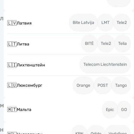
Л
Bite Latvija
LMT
Tele2
🇱🇻
Латвия
BITĖ
Tele2
Telia
🇱🇹
Литва
Telecom Liechtenstein
🇱🇮
Лихтенштейн
🇱🇺
Люксембург
Orange
POST
Tango
М
🇲🇹
Мальта
Epic
GO
Н
KPN
Odido
Vodafone