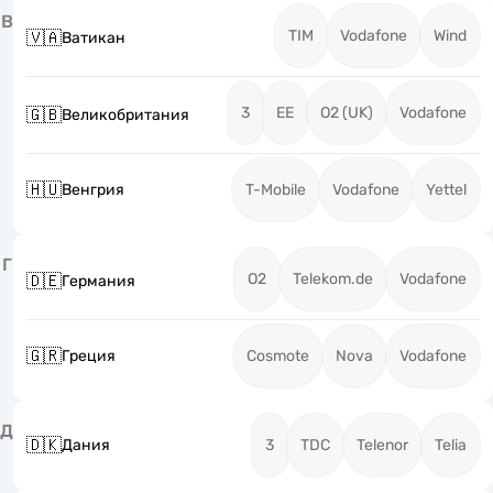
В
TIM
Vodafone
Wind
🇻🇦
Ватикан
3
EE
O2 (UK)
Vodafone
🇬🇧
Великобритания
🇭🇺
Венгрия
T-Mobile
Vodafone
Yettel
Г
O2
Telekom.de
Vodafone
🇩🇪
Германия
🇬🇷
Греция
Cosmote
Nova
Vodafone
Д
🇩🇰
Дания
3
TDC
Telenor
Telia