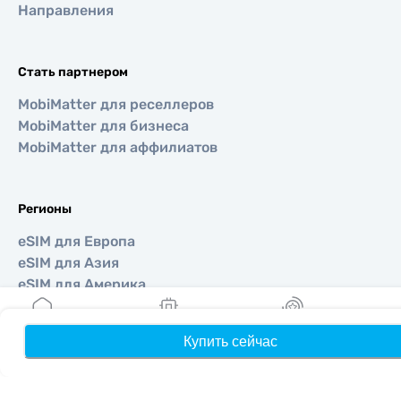
Направления
Стать партнером
MobiMatter для реселлеров
MobiMatter для бизнеса
MobiMatter для аффилиатов
Регионы
eSIM для Европа
eSIM для Азия
eSIM для Америка
eSIM для Ближний Восток
eSIM для Океания
Купить сейчас
Главная
Мои eSIM
Бонусы
П
eSIM для Африка