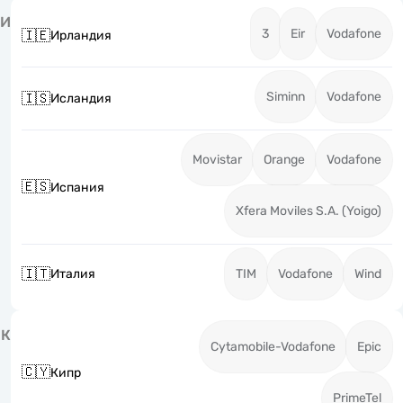
И
3
Eir
Vodafone
🇮🇪
Ирландия
Siminn
Vodafone
🇮🇸
Исландия
Movistar
Orange
Vodafone
🇪🇸
Испания
Xfera Moviles S.A. (Yoigo)
🇮🇹
Италия
TIM
Vodafone
Wind
К
Cytamobile-Vodafone
Epic
🇨🇾
Кипр
PrimeTel