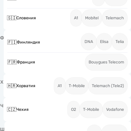
🇸🇮
Словения
A1
Mobitel
Telemach
Ф
DNA
Elisa
Telia
🇫🇮
Финляндия
🇫🇷
Франция
Bouygues Telecom
Х
🇭🇷
Хорватия
A1
T-Mobile
Telemach (Tele2)
Ч
🇨🇿
Чехия
O2
T-Mobile
Vodafone
Ш