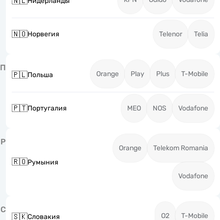
🇳🇱
Нидерланды
🇳🇴
Норвегия
Telenor
Telia
П
Orange
Play
Plus
T-Mobile
🇵🇱
Польша
🇵🇹
Португалия
MEO
NOS
Vodafone
Р
Orange
Telekom Romania
🇷🇴
Румыния
Vodafone
С
O2
T-Mobile
🇸🇰
Словакия