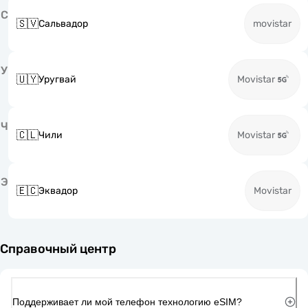
С
🇸🇻
Сальвадор
movistar
У
🇺🇾
Уругвай
Movistar
Ч
🇨🇱
Чили
Movistar
Э
🇪🇨
Эквадор
Movistar
Справочный центр
Поддерживает ли мой телефон технологию eSIM?