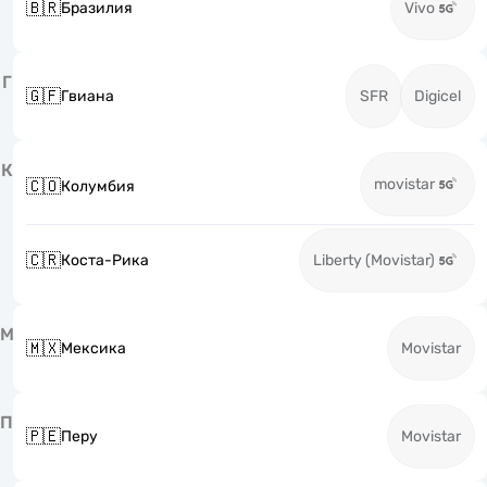
🇧🇷
Бразилия
Vivo
Г
🇬🇫
Гвиана
SFR
Digicel
К
movistar
🇨🇴
Колумбия
🇨🇷
Коста-Рика
Liberty (Movistar)
М
🇲🇽
Мексика
Movistar
П
🇵🇪
Перу
Movistar