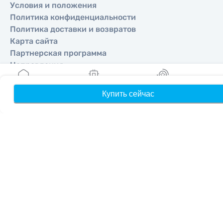
Условия и положения
Политика конфиденциальности
Политика доставки и возвратов
Карта сайта
Партнерская программа
Направления
Купить сейчас
Главная
Мои eSIM
Бонусы
П
Стать партнером
MobiMatter для реселлеров
MobiMatter для бизнеса
MobiMatter для аффилиатов
Регионы
eSIM для Европа
eSIM для Азия
eSIM для Америка