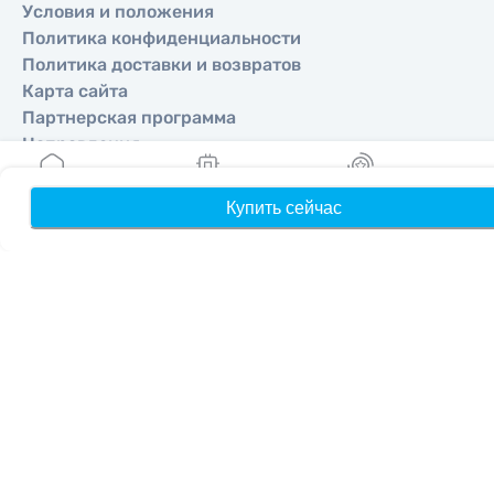
Условия и положения
Политика конфиденциальности
Политика доставки и возвратов
Карта сайта
Партнерская программа
Направления
Купить сейчас
Главная
Мои eSIM
Бонусы
П
Стать партнером
MobiMatter для реселлеров
MobiMatter для бизнеса
MobiMatter для аффилиатов
Регионы
eSIM для Европа
eSIM для Азия
eSIM для Америка