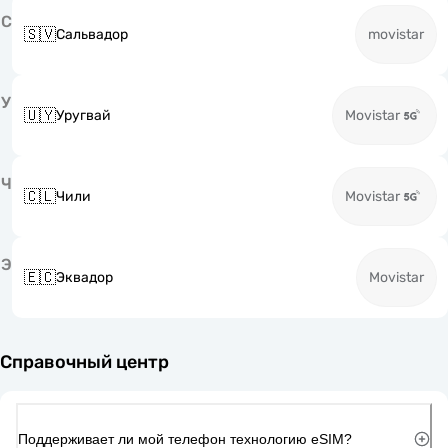
С
🇸🇻
Сальвадор
movistar
У
🇺🇾
Уругвай
Movistar
Ч
🇨🇱
Чили
Movistar
Э
🇪🇨
Эквадор
Movistar
Справочный центр
Поддерживает ли мой телефон технологию eSIM?