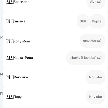
🇧🇷
Бразилия
Vivo
Г
🇬🇫
Гвиана
SFR
Digicel
К
movistar
🇨🇴
Колумбия
🇨🇷
Коста-Рика
Liberty (Movistar)
М
🇲🇽
Мексика
Movistar
П
🇵🇪
Перу
Movistar